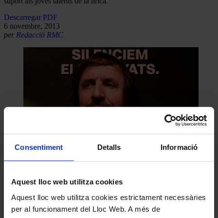
suport als joves talents de la lírica.
Descarregar PDF
6 novembre, 2013
per
Redacció RMC
Consentiment
Detalls
Informació
Aquest lloc web utilitza cookies
Aquest lloc web utilitza cookies estrictament necessàries
per al funcionament del Lloc Web. A més de