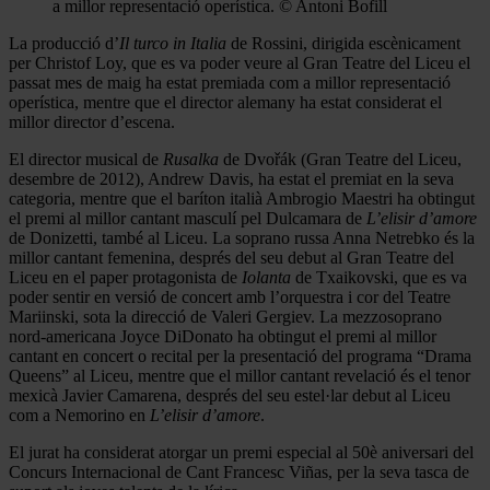
a millor representació operística. © Antoni Bofill
La producció d’
Il turco in Italia
de Rossini, dirigida escènicament
per Christof Loy, que es va poder veure al Gran Teatre del Liceu el
passat mes de maig ha estat premiada com a millor representació
operística, mentre que el director alemany ha estat considerat el
millor director d’escena.
El director musical de
Rusalka
de Dvořák (Gran Teatre del Liceu,
desembre de 2012), Andrew Davis, ha estat el premiat en la seva
categoria, mentre que el baríton italià Ambrogio Maestri ha obtingut
el premi al millor cantant masculí pel Dulcamara de
L’elisir d’amore
de Donizetti, també al Liceu. La soprano russa Anna Netrebko és la
millor cantant femenina, després del seu debut al Gran Teatre del
Liceu en el paper protagonista de
Iolanta
de Txaikovski, que es va
poder sentir en versió de concert amb l’orquestra i cor del Teatre
Mariinski, sota la direcció de Valeri Gergiev. La mezzosoprano
nord-americana Joyce DiDonato ha obtingut el premi al millor
cantant en concert o recital per la presentació del programa “Drama
Queens” al Liceu, mentre que el millor cantant revelació és el tenor
mexicà Javier Camarena, després del seu estel·lar debut al Liceu
com a Nemorino en
L’elisir d’amore
.
El jurat ha considerat atorgar un premi especial al 50è aniversari del
Concurs Internacional de Cant Francesc Viñas, per la seva tasca de