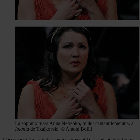
La soprano russa Anna Netrebko, millor cantant femenina, a
Iolanta
de Txaikovski. © Antoni Bofill
L’associació Amics del Liceu ha convocat la 21a edició dels Premis