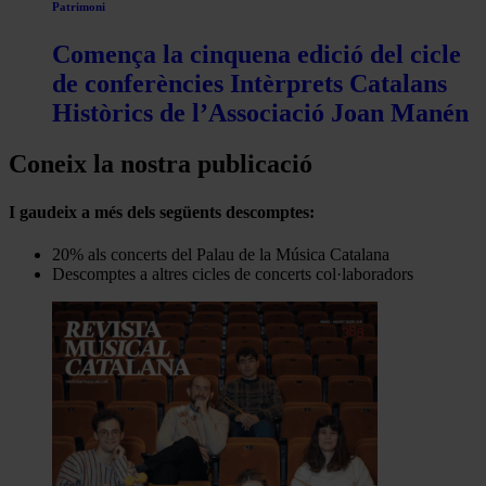
Patrimoni
Comença la cinquena edició del cicle
de conferències Intèrprets Catalans
Històrics de l’Associació Joan Manén
Coneix la nostra publicació
I gaudeix a més dels següents descomptes:
20% als concerts del Palau de la Música Catalana
Descomptes a altres cicles de concerts col·laboradors