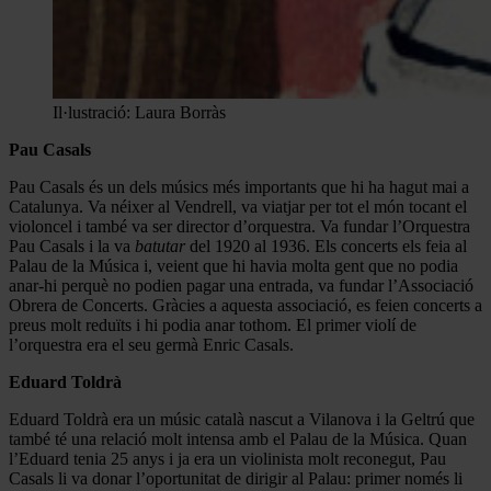
Il·lustració: Laura Borràs
Pau Casals
Pau Casals és un dels músics més importants que hi ha hagut mai a
Catalunya. Va néixer al Vendrell, va viatjar per tot el món tocant el
violoncel i també va ser director d’orquestra. Va fundar l’Orquestra
Pau Casals i la va
batutar
del 1920 al 1936. Els concerts els feia al
Palau de la Música i, veient que hi havia molta gent que no podia
anar-hi perquè no podien pagar una entrada, va fundar l’Associació
Obrera de Concerts. Gràcies a aquesta associació, es feien concerts a
preus molt reduïts i hi podia anar tothom. El primer violí de
l’orquestra era el seu germà Enric Casals.
Eduard Toldrà
Eduard Toldrà era un músic català nascut a Vilanova i la Geltrú que
també té una relació molt intensa amb el Palau de la Música. Quan
l’Eduard tenia 25 anys i ja era un violinista molt reconegut, Pau
Casals li va donar l’oportunitat de dirigir al Palau: primer només li