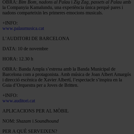
OBRA:
Bim Bom, nadons al Palau
i
Zig Zag, passets al Palau
amb
la Companyia Kamalundu, una experiència única perquè pares i
nadons comparteixin les primeres emocions musicals.
+INFO:
www.palaumusica.cat
L’AUDITORI DE BARCELONA
DATA: 10 de novembre
HORA: 12.30 h
OBRA: Banda Ampla s’estrena amb la Banda Municipal de
Barcelona com a protagonista. Amb música de Joan Albert Amargós
i direcció escènica de Xavier Albertí, l’espectacle s’inspira en la
Guia d’Orquestra per a Joves de Britten.
+INFO:
www.auditori.cat
APLICACIONS PER AL MÒBIL
NOM:
Shazam
i
Soundhound
PER A QUÈ SERVEIXEN?