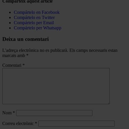
Comparteix aquest article
Compártelo en Facebook
Compártelo en Twitter
Compártelo per Email
Compártelo per Whatsapp
Deixa un comentari
L'adreça electrònica no es publicarà.
Els camps necessaris estan
marcats amb
*
Comentari
*
Nom
*
Correu electrònic
*