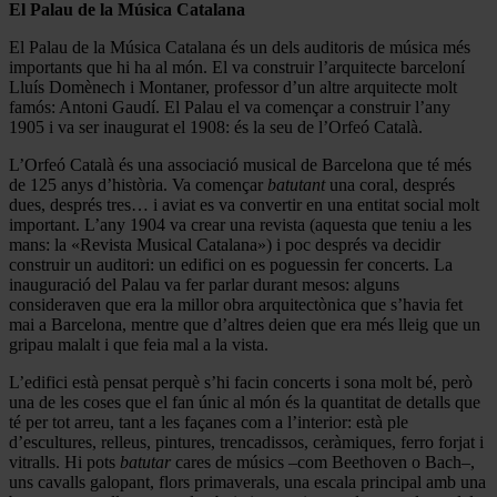
El Palau de la Música Catalana
El Palau de la Música Catalana és un dels auditoris de música més
importants que hi ha al món. El va construir l’arquitecte barceloní
Lluís Domènech i Montaner, professor d’un altre arquitecte molt
famós: Antoni Gaudí. El Palau el va començar a construir l’any
1905 i va ser inaugurat el 1908: és la seu de l’Orfeó Català.
L’Orfeó Català és una associació musical de Barcelona que té més
de 125 anys d’història. Va començar
batutant
una coral, després
dues, després tres… i aviat es va convertir en una entitat social molt
important. L’any 1904 va crear una revista (aquesta que teniu a les
mans: la «Revista Musical Catalana») i poc després va decidir
construir un auditori: un edifici on es poguessin fer concerts. La
inauguració del Palau va fer parlar durant mesos: alguns
consideraven que era la millor obra arquitectònica que s’havia fet
mai a Barcelona, mentre que d’altres deien que era més lleig que un
gripau malalt i que feia mal a la vista.
L’edifici està pensat perquè s’hi facin concerts i sona molt bé, però
una de les coses que el fan únic al món és la quantitat de detalls que
té per tot arreu, tant a les façanes com a l’interior: està ple
d’escultures, relleus, pintures, trencadissos, ceràmiques, ferro forjat i
vitralls. Hi pots
batutar
cares de músics –com Beethoven o Bach–,
uns cavalls galopant, flors primaverals, una escala principal amb una