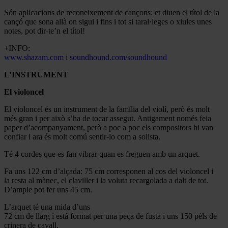
Són aplicacions de reconeixement de cançons: et diuen el títol de la
cançó que sona allà on sigui i fins i tot si taral·leges o xiules unes
notes, pot dir-te’n el títol!
+INFO:
www.shazam.com
i
soundhound.com/soundhound
L’INSTRUMENT
El violoncel
El violoncel és un instrument de la família del violí, però és molt
més gran i per això s’ha de tocar assegut. Antigament només feia
paper d’acompanyament, però a poc a poc els compositors hi van
confiar i ara és molt comú sentir-lo com a solista.
Té 4 cordes que es fan vibrar quan es freguen amb un arquet.
Fa uns 122 cm d’alçada: 75 cm corresponen al cos del violoncel i
la resta al mànec, el claviller i la voluta recargolada a dalt de tot.
D’ample pot fer uns 45 cm.
L’arquet té una mida d’uns
72 cm de llarg i està format per una peça de fusta i uns 150 pèls de
crinera de cavall.