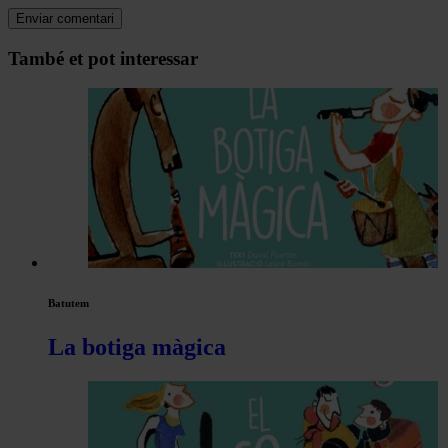
Navegar
També et pot interessar
per
les
articles
de
Actualitat
Batutem
La botiga màgica