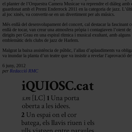
el planter de l’Orquestra Camera Musicae va reprendre el diàleg amb els
guardonat amb el Premi Enderrock 2011 en la categoria de jazz. L’últi
al joc xinès, va convertir-se en un divertiment per als músics.
Més enllà del desenvolupament del concert, cal destacar la fascinant 
enllà de tocar, van crear una atmosfera pròpia i contagiaven l’oient de p
dirigits per Grau en una espiral rítmica i musical exultant, amb algun
emblemàtic dels clubs de jazz de Harlem.
Malgrat la baixa assistència de públic, l’allau d’aplaudiments va obliga
va inundar la planta d’un teatre que va insistir a revelar l’aprovació de
6 juny, 2012
per
Redacció RMC