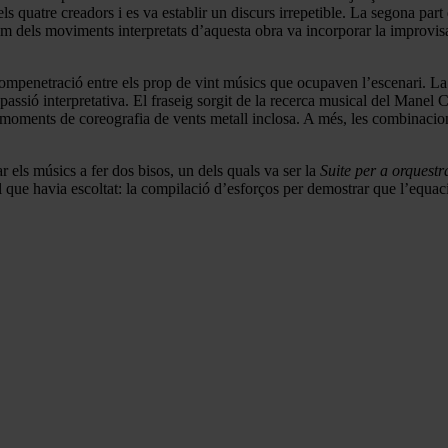
 quatre creadors i es va establir un discurs irrepetible. La segona part
m dels moviments interpretats d’aquesta obra va incorporar la improvisac
compenetració entre els prop de vint músics que ocupaven l’escenari. La
assió interpretativa. El fraseig sorgit de la recerca musical del Manel Ca
s moments de coreografia de vents metall inclosa. A més, les combinacion
r els músics a fer dos bisos, un dels quals va ser la
Suite
per a orquestra
l que havia escoltat: la compilació d’esforços per demostrar que l’equació e