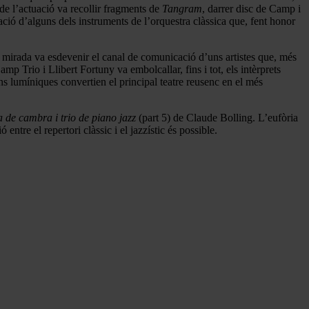
 de l’actuació va recollir fragments de
Tangram
, darrer disc de Camp i
ió d’alguns dels instruments de l’orquestra clàssica que, fent honor
 mirada va esdevenir el canal de comunicació d’uns artistes que, més
mp Trio i Llibert Fortuny va embolcallar, fins i tot, els intèrprets
s lumíniques convertien el principal teatre reusenc en el més
 de cambra i trio de piano jazz
(part 5) de Claude Bolling. L’eufòria
ntre el repertori clàssic i el jazzístic és possible.