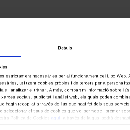
cats amb
*
Detalls
kies
kies estrictament necessàries per al funcionament del Lloc Web.
ssàries, utilitzem cookies pròpies i de tercers per a personalitza
ials i analitzar el trànsit. A més, compartim informació sobre l'
 xarxes socials, publicitat i anàlisi web, els quals poden combin
e hagin recopilat a través de l'ús que hagi fet dels seus serveis.
o seleccionar el tipus de cookies que vol permetre i prémer sobr
nostra Política de Cookies
aquí
, a través de la qual podrà deshabil
ment.