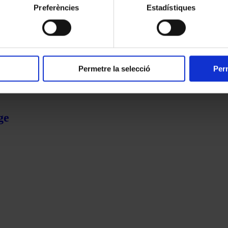
Preferències
Estadístiques
Permetre la selecció
Perm
ge