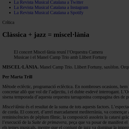
La Revista Musical Catalana a Twitter
La Revista Musical Catalana a Instagram
La Revista Musical Catalana a Spotify
Crítica
Clàssica + jazz = miscel·lània
El concert Miscel·lània reuní l’Orquestra Camera
Musicae i el Manel Camp Trio amb Llibert Fortuny
MISCEL·LÀNIA.
Manel Camp Trio. Llibert Fortuny, saxòfon. Orq
Per Marta Trill
Mètode eclèctic, programació eclèctica. En nombroses ocasions, hem ll
concretar allò que vol dir l’adjectiu, i el dubte esdevé interrogant. 
sisena temporada d’aquesta orquestra tarragonina compagina des de pro
Miscel·lània
és el resultat de la suma de tots aquests factors. L’espect
de corda. El concert, d’arrel marcadament mediterrània, va començar
reminiscències de pèplum fílmic, la composició assoleix la catarsi gr
l’execució de la
Suite
de primavera
, peça que va posar de manifest el 
els temes musicals, mentre que el conjunt de jazz va dominar la improv