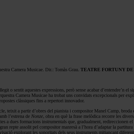
uestra Camera Musicae. Dir.: Tomàs Grau.
TEATRE FORTUNY DE R
egit o sentit aquestes expressions, però sense acabar d’entendre’n el s
L’Orquestra Camera Musicae ha trobat uns convidats excepcionals per exp
postes clàssiques fins a repertori innovador.
acle, teixit a partir d’obres del pianista i compositor Manel Camp, broda 
 amb l’estrena de
Nonze
, obra en què la frase melòdica recorre les divers
àcies a dues formacions instrumentals que, gradualment, redireccionen e
gran repte assolit pel compositor manresà a l’hora d’adaptar la partitura
isació explorant les sonoritats dels seus instruments mitjançant diferen