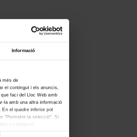
Informació
 A més de
r el contingut i els anuncis,
ús que faci del Lloc Web amb
ar-la amb una altra informació
 En el quadre inferior pot
e "Permetre la selecció". Si
itar o configurar