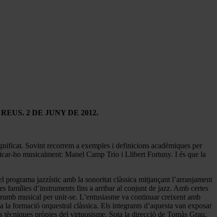
EUS. 2 DE JUNY DE 2012.
ignificat. Sovint recorrem a exemples i definicions acadèmiques per
licar-ho musicalment: Manel Camp Trio i Llibert Fortuny. I és que la
el programa jazzístic amb la sonoritat clàssica mitjançant l’arranjament
es famílies d’instruments fins a arribar al conjunt de jazz. Amb certes
l rumb musical per unir-se. L’entusiasme va continuar creixent amb
 a la formació orquestral clàssica. Els integrants d’aquesta van exposar
ts tècniques pròpies del virtuosisme. Sota la direcció de Tomàs Grau,