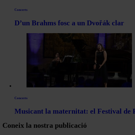
Concerts
D’un Brahms fosc a un Dvořák clar
Concerts
Musicant la maternitat: el Festival de
Coneix la nostra publicació