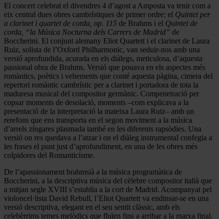
El concert celebrat el divendres 4 d’agost a Amposta va tenir com a
eix central dues obres cambrístiques de primer ordre: el
Quintet per
a clarinet i quartet de corda, op. 115
de Brahms i el
Quintet de
corda, “la Música Nocturna dels Carrers de Madrid”
de
Boccherini. El conjunt alemany Eliot Quartett i el clarinet de Laura
Ruiz, solista de l’Oxford Philharmonic, van seduir-nos amb una
versió aprofundida, acurada en els diàlegs, meticulosa, d’aquesta
passional obra de Brahms. Versió que pouava en els aspectes més
romàntics, poètics i vehements que conté aquesta pàgina, cimera del
repertori romàntic cambrístic per a clarinet i portadora de tota la
maduresa musical del compositor germànic. Compenetració per
copsar moments de desolació, moments –com explicava a la
presentació de la interpretació la mateixa Laura Ruiz– amb un
rerefons que ens transporta en el segon moviment a la música
d’arrels zíngares plasmada també en les diferents rapsòdies. Una
versió on res quedava a l’atzar i on el diàleg instrumental confegia a
les frases el punt just d’aprofundiment, en una de les obres més
colpidores del Romanticisme.
De l’apassionament brahmsià a la música programàtica de
Boccherini, a la descriptiva música del cèlebre compositor italià que
a mitjan segle XVIII s’establia a la cort de Madrid. Acompanyat pel
violoncel·lista David Rebull, l’Eliot Quartett va endinsar-se en una
versió descriptiva, elegant en el seu sentit clàssic, amb els
celebèrrims temes melòdics que fluïen fins a arribar a la marxa final.