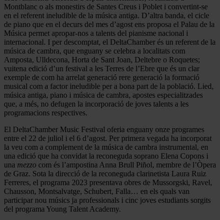
Montblanc o als monestirs de Santes Creus i Poblet i convertint-se
en el referent ineludible de la música antiga. D’altra banda, el cicle
de piano que en el decurs del mes d’agost ens proposa el Palau de la
Música permet apropar-nos a talents del pianisme nacional i
internacional. I per descomptat, el DeltaChamber és un referent de la
música de cambra, que enguany se celebra a localitats com
Amposta, Ulldecona, Horta de Sant Joan, Deltebre o Roquetes;
vuitena edició d’un festival a les Terres de l’Ebre que és un clar
exemple de com ha arrelat generació rere generació la formació
musical com a factor ineludible per a bona part de la població. Lied,
música antiga, piano i música de cambra, apostes especialitzades
que, a més, no defugen la incorporació de joves talents a les
programacions respectives.
El DeltaChamber Music Festival oferia enguany onze programes
entre el 22 de juliol i el 6 d’agost. Per primera vegada ha incorporat
la veu com a complement de la música de cambra instrumental, en
una edició que ha convidat la reconeguda soprano Elena Copons i
una
mezzo
com és l’ampostina Anna Brull Piñol, membre de l’Òpera
de Graz. Sota la direcció de la reconeguda clarinetista Laura Ruiz
Ferreres, el programa 2023 presentava obres de Mussorgski, Ravel,
Chausson, Montsalvatge, Schubert, Falla… en els quals van
participar nou músics ja professionals i cinc joves estudiants sorgits
del programa Young Talent Academy.