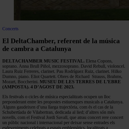
Concerts
El DeltaChamber, referent de la música
de cambra a Catalunya
DELTACHAMBER MUSIC FESTIVAL.
Elena Copons,
soprano. Anna Brull Piñol, mezzosoprano. David Rebull, violoncel.
Laura Ruiz Ferreres, clarinet. Pau Rodríguez Ruiz, clarinet. Hilko
Dumno, piano. Eliot Quartett. Obres de Richard Strauss, Brahms,
Mozart, Boccherini.
MUSEU DE LES TERRES DE L’EBRE
(AMPOSTA). 4 D’AGOST DE 2023.
Els festivals o cicles de música especialitzats ocupen un lloc
preponderant entre les propostes estiuenques musicals a Catalunya.
Alguns gaudeixen d’una llarga trajectòria, com és el cas de la
Schubertíada de Vilabertran, dedicada al lied; d’altres són més
novells, com el Festival Jordi Savall, que atrau concert rere concert
un públic nacional i internacional per deixar sense entrades els
esdeveniments celebrats a espais emblemàtics, localitzats a