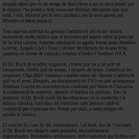
resumir dient que és un metge de Barcelona a qui la seva passió per
la música l’ha portat a tirar endavant diverses iniciatives que han
estat, i són, referent per la seva qualitat i per la seva aposta per
difondre el talent musical.
Tota aquesta activitat ha generat l’admiració del sector sencer,
incloent-hi molts músics que el recorden pel suport rebut al principi
de la seva carrera. Aquesta admiració va agafar forma quan Matthias
Goerne, Àngels Civit i Toni Colomer decideixen fer-li una festa
sorpresa en forma de concert i omplen d’amics l’Auditori AXA.
El Dr. Roch hi acudeix enganyat, creient que va a un acte de
compromís. Arriba just de temps. I després de seure, comencen les
sorpreses. Olga Miró comença a parlar sobre ell i llavors s’adona de
què va el tema. Després, un documental de TV3 en què acompanya
Matthias Goerne en una entrevista conduïda per Maricel Chavarria.
A continuació la sorpresa: apareix el baríton en persona. Tot i la
sorpresa, el Dr. Roch conté bé les emocions; en la medicina i la
música clàssica, conviuen les emocions més intenses amb la
contenció per expressar-les. Potser per això, a tants metges els
agrada la música.
El concert és, com he dit, extraordinari, i al final, des de l’escenari,
el Dr. Roch ens dirigeix unes paraules, necessàriament
improvisades. Reivindica serenament, amb l’autoritat que li dóna ser