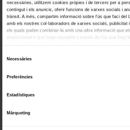
de
necessàries, utilitzem cookies pròpies i de tercers per a pers
Actualitat
contingut i els anuncis, oferir funcions de xarxes socials i ana
trànsit. A més, compartim informació sobre l'ús que faci del
amb els nostres col·laboradors de xarxes socials, publicitat i
els quals poden combinar-la amb una altra informació que el
proporcionat o que hagin recopilat a través de l'ús que hagi f
Concerts
serveis. En el quadre inferior pot “Permetre totes les cookies
seleccionar el tipus de cookies que vol permetre i prémer so
Selecció
Cantoría porta repertori nadalenc en
"Permetre la selecció". Si vol més informació visiti la nostra 
Necessàries
de
ple agost al Festival de Torroella
de Cookies
aquí
, a través de la qual podrà deshabilitar o con
consentiment
les cookies en qualsevol moment.
Preferències
Estadístiques
Màrqueting