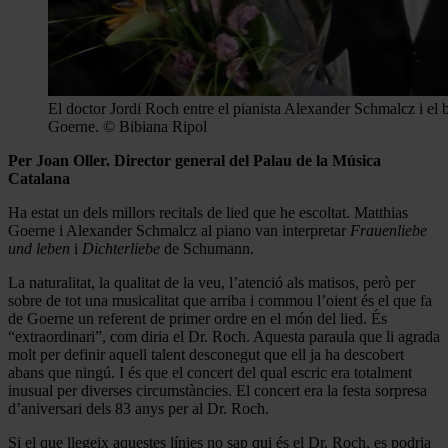
El doctor Jordi Roch entre el pianista Alexander Schmalcz i el 
Goerne. © Bibiana Ripol
Per Joan Oller.
Director general del Palau de la Música
Catalana
Ha estat un dels millors recitals de lied que he escoltat. Matthias
Goerne i Alexander Schmalcz al piano van interpretar
Frauenliebe
und leben
i
Dichterliebe
de Schumann.
La naturalitat, la qualitat de la veu, l’atenció als matisos, però per
sobre de tot una musicalitat que arriba i commou l’oient és el que fa
de Goerne un referent de primer ordre en el món del lied. És
“extraordinari”, com diria el Dr. Roch. Aquesta paraula que li agrada
molt per definir aquell talent desconegut que ell ja ha descobert
abans que ningú. I és que el concert del qual escric era totalment
inusual per diverses circumstàncies. El concert era la festa sorpresa
d’aniversari dels 83 anys per al Dr. Roch.
Si el que llegeix aquestes línies no sap qui és el Dr. Roch, es podria