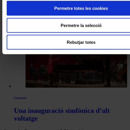
Concerts
Permetre totes les cookies
Montserrat Torrent a Peralada: un
debut als 100 anys
Permetre la selecció
Rebutjar totes
Concerts
Una inauguració simfònica d’alt
voltatge