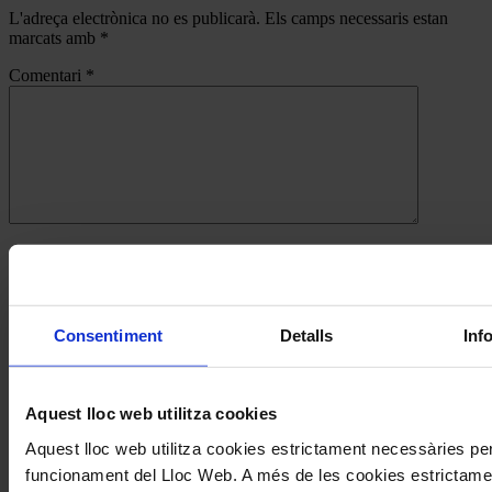
L'adreça electrònica no es publicarà.
Els camps necessaris estan
marcats amb
*
Comentari
*
Nom
*
Correu electrònic
*
Consentiment
Detalls
Inf
Navegar
També et pot interessar
per
Aquest lloc web utilitza cookies
les
Aquest lloc web utilitza cookies estrictament necessàries per
articles
funcionament del Lloc Web. A més de les cookies estrictame