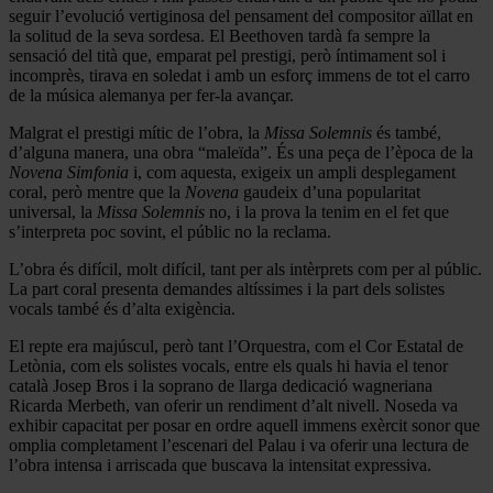
seguir l’evolució vertiginosa del pensament del compositor aïllat en
la solitud de la seva sordesa. El Beethoven tardà fa sempre la
sensació del tità que, emparat pel prestigi, però íntimament sol i
incomprès, tirava en soledat i amb un esforç immens de tot el carro
de la música alemanya per fer-la avançar.
Malgrat el prestigi mític de l’obra, la
Missa Solemnis
és també,
d’alguna manera, una obra “maleïda”. És una peça de l’època de la
Novena Simfonia
i, com aquesta, exigeix un ampli desplegament
coral, però mentre que la
Novena
gaudeix d’una popularitat
universal, la
Missa Solemnis
no, i la prova la tenim en el fet que
s’interpreta poc sovint, el públic no la reclama.
L’obra és difícil, molt difícil, tant per als intèrprets com per al públic.
La part coral presenta demandes altíssimes i la part dels solistes
vocals també és d’alta exigència.
El repte era majúscul, però tant l’Orquestra, com el Cor Estatal de
Letònia, com els solistes vocals, entre els quals hi havia el tenor
català Josep Bros i la soprano de llarga dedicació wagneriana
Ricarda Merbeth, van oferir un rendiment d’alt nivell. Noseda va
exhibir capacitat per posar en ordre aquell immens exèrcit sonor que
omplia completament l’escenari del Palau i va oferir una lectura de
l’obra intensa i arriscada que buscava la intensitat expressiva.