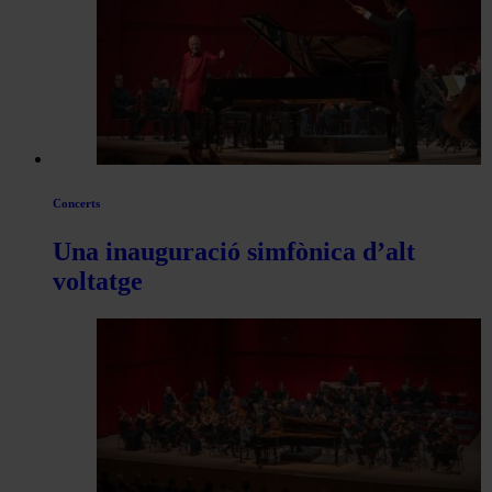
articles
de
Actualitat
Concerts
Una inauguració simfònica d’alt
voltatge