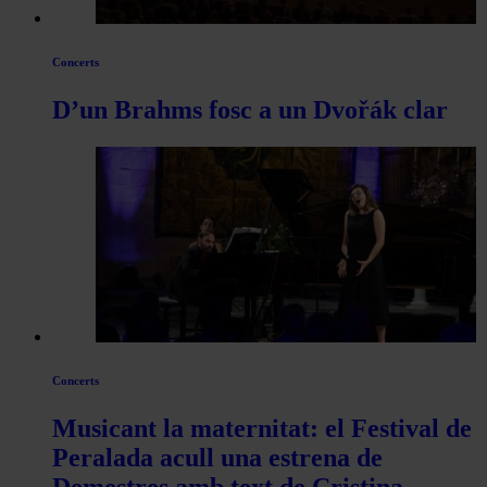
Concerts
D’un Brahms fosc a un Dvořák clar
Concerts
Musicant la maternitat: el Festival de
Peralada acull una estrena de
Demestres amb text de Cristina