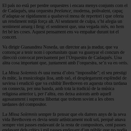
El país no està per perdre orquestres i encara menys conjunts com el
de Cadaqués, una orquestra
freelance,
moderna, polivalent, capaç
d’adaptar-se ràpidament a qualsevol mena de repertori i que oferia
un rendiment mitjà força alt. Al sentiment de culpa, s’hi afegia un
sentiment amarg i lleig: el sentiment que, una vegada més, no hem
fet bé les coses. Aquest pensament ens va empaitar durant tot el
concert.
Va dirigir Gianandrea Noseda, un director ara ja madur, que va
començar a tenir nom i oportunitats quan va guanyar el concurs de
direcció convocat precisament per l’Orquestra de Cadaqués. Una
altra cosa important que, juntament amb l’orquestra, se’n va en orris.
La
Missa Solemnis
és una mena d’obra “impossible”; el seu prestigi
és mític, la musicologia lloa, amb raó, el desplegament esplèndid de
saviesa i erudició que va exhibir Beethoven en aquesta obra tardana
on connecta, per una banda, amb tota la tradició de la música
religiosa anterior i, per l’altra, ens deixa astorats amb aquell
agosarament i suprema llibertat que trobem sovint a les obres
tardanes del compositor.
La
Missa Solemnis
sempre fa pensar que els darrers anys de la seva
vida Beethoven es devia sentir artísticament molt sol, perquè anava
sempre vint passes endavant de la resta de compositors, cent passes
endavant dels crítics i mil passes endavant d’un públic que no podia