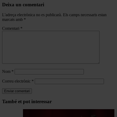
Deixa un comentari
L'adreça electrònica no es publicarà.
Els camps necessaris estan
marcats amb
*
Comentari
*
Nom
*
Correu electrònic
*
Navegar
També et pot interessar
per
les