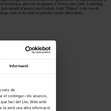
ació borbònica, així com les guerres d’Àfrica i del Carib. I entremig
pels treballs d’autors com Frederic Soler “Pitarra” o els cors de
l plagi, com va fer amb
La paloma
i molts altres temes.
Informació
 A més de
r el contingut i els anuncis,
ús que faci del Lloc Web amb
ar-la amb una altra informació