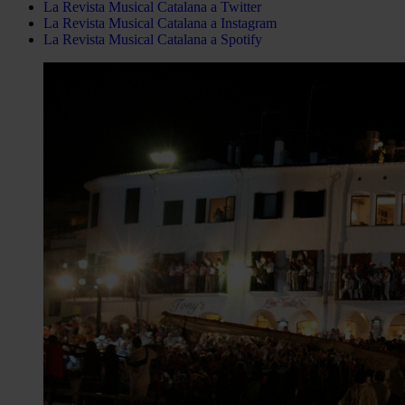
La Revista Musical Catalana a Twitter
La Revista Musical Catalana a Instagram
La Revista Musical Catalana a Spotify