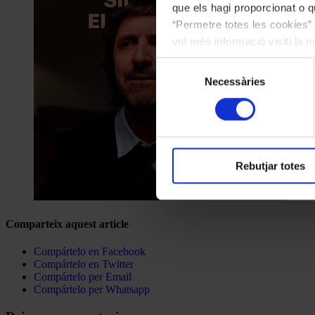
que els hagi proporcionat o qu
“Permetre totes les cookies” 
vol més informació visiti la 
les cookies en qualsevol mo
Selecció
Necessàries
de
consentiment
Rebutjar totes
Comparteix aquest article
Compártelo en Facebook
Compártelo en Twitter
Compártelo per Email
Compártelo per Whatsapp