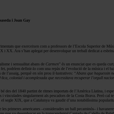
aseda i Joan Gay
mentats que exerceixen com a professors de l’Escola Superior de Músi
X i XX. Ara s’han aplegat per desenvolupar un treball dedicat a esbrinar
alisme i sensualitat abans de
Carmen
” és un enunciat que es queda curt,
et, podríem definir-lo com una repàs de l’evolució de la música i el bal
s de l’assaig, perquè en són prou il·lustratives:
“Abans que haguessin nas
lica, colonial i acomplexada que necessitava recuperar l’orgull nacion
 bé des del 1840 partint de ritmes importats de l’Amèrica Llatina, i es
 i vinculades singularment als pescadors de la Costa Brava. Però cal te
el segle XIX, que a Catalunya va gaudir d’una notabilíssima popularitat,
 de les primeres americanes –considerades un ball pecaminós– i havaneres
nere que va desembocar en la transcendental Cantada de Calella de Palaf