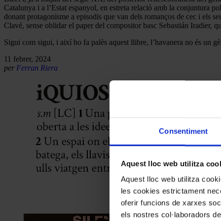
Catalunya i a l’Estat espanyol, en estreta relació amb la conjuntura pol
donant protagonisme a episodis que van dels romanços de cec i els seus 
Clavé, sense oblidar el paper del compositor basc Sebastián Iradier, q
Sigui com sigui, i així ho fa palès aquest llibre, l’havanera no és un g
11 febrer, 2024
per
Ferran Riera
Consentiment
Aquest lloc web utilitza coo
Aquest lloc web utilitza coo
les cookies estrictament nece
oferir funcions de xarxes soc
els nostres col·laboradors de