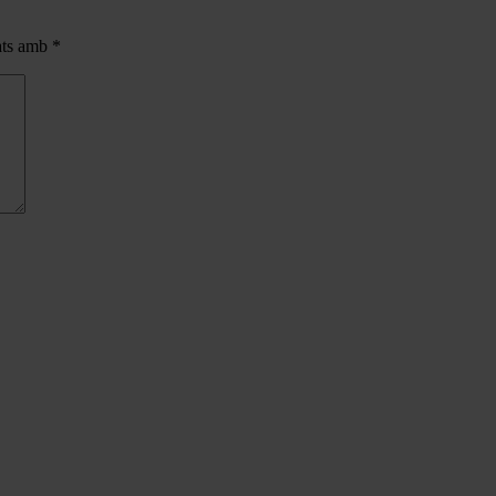
cats amb
*