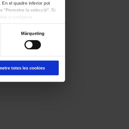
 En el quadre inferior pot
e "Permetre la selecció". Si
itar o configurar
Màrqueting
etre totes les cookies