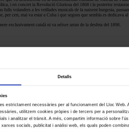
ítica, i en concret la Revolució Gloriosa del 1868 i la posterior restaur
fulls volanders a les vetllades musicals de la naixent burgesia, passant 
ue, per cert, mai va estar a Cuba i que segons que sembla es dedicava a
ènere exclusivament català ni va néixer arran de la desfeta del 1898.
Detalls
kies
kies estrictament necessàries per al funcionament del Lloc Web.
ssàries, utilitzem cookies pròpies i de tercers per a personalitza
ials i analitzar el trànsit. A més, compartim informació sobre l'
 xarxes socials, publicitat i anàlisi web, els quals poden combin