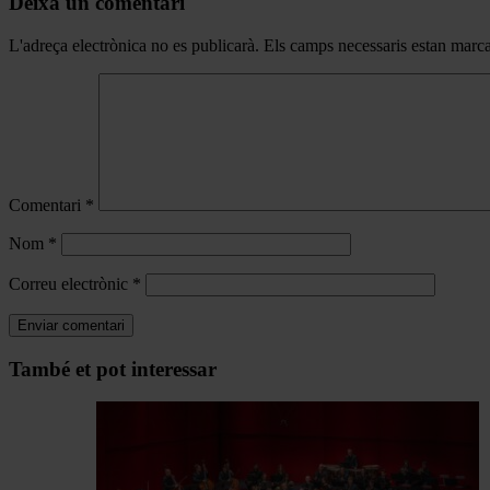
Deixa un comentari
L'adreça electrònica no es publicarà.
Els camps necessaris estan mar
Comentari
*
Nom
*
Correu electrònic
*
Navegar
També et pot interessar
per
les
articles
de