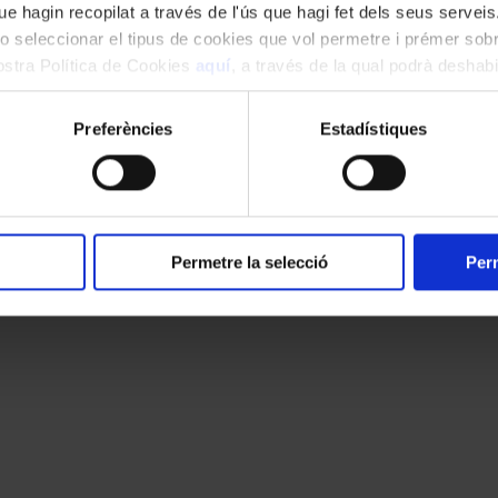
e hagin recopilat a través de l'ús que hagi fet dels seus serveis.
o seleccionar el tipus de cookies que vol permetre i prémer sobr
nostra Política de Cookies
aquí
, a través de la qual podrà deshabil
ment.
Preferències
Estadístiques
Permetre la selecció
Perm