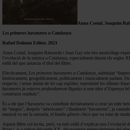
Anna Costal, Joaquim Rab
Les primeres havaneres a Catalunya
Rafael Dalmau Editor, 2023
Anna Costal, Joaquim Rabaseda i Joan Gay són tres musicòlegs experi
l’evolució de la música a Catalunya, especialment durant els segles XI
enllà del que anuncia el títol del llibre.
Efectivament,
Les primeres havaneres a Catalunya,
subtitulat “Imperi
històricament, geogràficament, políticament i musicalment parlant. De f
respecte, i sense ànims de fer cap espòiler, reproduiré les últimes frase
havaneres ja estaven profundament lligades a una idea d’Espanya bèl·
construeix realitats”.
És a dir que l’havanera va contribuir decisivament a crear un mite ben
de “tangos”, després “americanes” i finalment “havaneres”, ja cantades
musical va ser la sarsuela, el famós
género chico
que va estar de moda 
Aquest llibre col·lectiu, però, va més enllà d’explicar-nos l’evolució
Bizet i, ja a mitjan del segle XX, del posterior redescobriment del gè