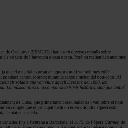
ca de Catalunya (ESMUC) i han escrit diversos treballs sobre
 els orígens de l’havanera a casa nostra. Però en realitat han anat més
 ja que el material exposat en aquest estudi va molt més enllà,
l populars centrat sobretot durant la segona meitat del nou-cents. Al
cut els soldats que van viure aquell Desastre del 1898, les
al. La música no és una comparsa dels fets històrics, sinó que també
pecialment de Cuba, que primerament eren ballables i van rebre el nom
nir en compte que el principal medi on es va difondre aquest estil
 i cantat en castellà.
 cantades fins a l’estrena a Barcelona, el 1875, de l’òpera
Carmen
de
rugell, perquè ens ofereix una visió global sobre la música popular a