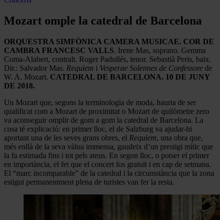
Mozart omple la catedral de Barcelona
ORQUESTRA SIMFÒNICA CAMERA MUSICAE. COR DE
CAMBRA FRANCESC VALLS
. Irene Mas, soprano. Gemma
Coma-Alabert, contralt. Roger Padullés, tenor. Sebastià Peris, baix.
Dir.: Salvador Mas.
Requiem
i
Vesperae Solennes de Confessore
de
W. A. Mozart.
CATEDRAL DE BARCELONA. 10 DE JUNY
DE 2018.
Un Mozart que, segons la terminologia de moda, hauria de ser
qualificat com a Mozart de proximitat o Mozart de quilòmetre zero
va aconseguir omplir de gom a gom la catedral de Barcelona. La
cosa té explicació: en primer lloc, el de Salzburg va ajudar-hi
aportant una de les seves grans obres, el
Requiem
, una obra que,
més enllà de la seva vàlua immensa, gaudeix d’un prestigi mític que
la fa estimada fins i tot pels ateus. En segon lloc, o potser el primer
en importància, el fet que el concert fos gratuït i en cap de setmana.
El “marc incomparable” de la catedral i la circumstància que la zona
estigui permanentment plena de turistes van fer la resta.