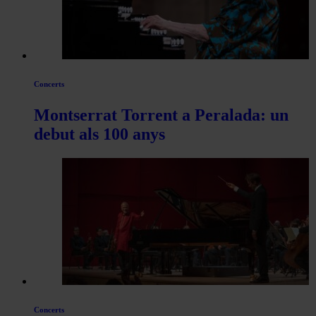
Concerts
Montserrat Torrent a Peralada: un
debut als 100 anys
Concerts