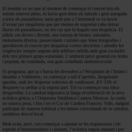
El resultat va ser que al moment de començar el concert tots els
seients estaven plens, hi havia gent dreta als laterals i gent asseguda
a terra als passadissos, tanta gent que a l’intermedi es va haver
d’avisar per megafonia que per motius de seguretat calia deixar
lliures els passadissos, no fos cas que hi hagués una desgràcia. El
públic era divers i divertit, una barreja de beates, missaires,
melomania diversa, passavolants i turistes que feien fotografies i
aprofitaven el concert per despatxar correu electrònic i atendre les
exigències sempre urgents dels telèfons mòbils amb gran escàndol
dels tres primers grups esmentats. L’ambient previ general era festiu
i popular, de costellada, una gran costellada simfonicocoral.
El programa, que ja s’havia fet divendres a l’Hospitalet de l’Infant i
dissabte a Valldoreix, va començar a tall d’aperitiu, llarguíssim
aperitiu, amb les
Vesperae solennes de confessore, KV 339
; el
Requiem
va arribar a la segona part. Tot va començar una mica
desgavellat. La catedral imposava la llarga reverberació de la seva
acústica gòtica; a l’Orquestra Simfònica Camera Musicae, la corda
no sonava prou, i fins i tot el Cor de Cambra Francesc Valls, malgrat
participar de manera habitual a les misses conventuals de la catedral,
semblava descol·locat.
Molt aviat, però, van començar a ajuntar-se les respiracions i els
esperits d’instrumentistes i cantants, l’acústica seguia manant i per