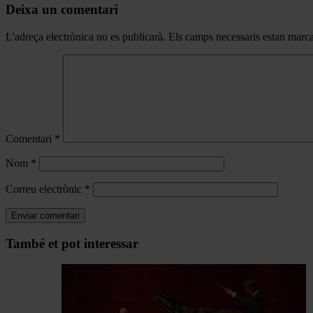
Deixa un comentari
L'adreça electrònica no es publicarà.
Els camps necessaris estan mar
Comentari
*
Nom
*
Correu electrònic
*
Navegar
També et pot interessar
per
les
articles