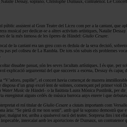
 Natalie Dessay, soprano. Christophe Dumaux, contratenor. Le Concer
 al públic assistent al Gran Teatre del Liceu com per a la cantant, que 
rera musical per dedicar-se a altres activitats artístiques, Natalie Dess
es de la més famosa de les òperes de Händel:
Giulio Cesare
.
vocal de la cantant era tan greu com es deduïa de la seva decisió, sobre
seu pas pel coliseu de La Rambla. De tots són sabuts els problemes vocals
.
oltar dissabte passat, són les seves facultats artístiques. I és que, per s
evol explicació argumental del que succeeix a escena, Dessay és capaç de
a “V’adoro, pupille”, el concert havia començat de manera immillorable
disposa d’un grup excel·lent de solistes, començant pel primer violí Da
la
Water Music
de Händel– o la llaütista Laura Mónica Pustilnik, per d
ia enregistrat alguns cedés de música barroca anys enrere i que debutav
rpretat el rol titular de
Giulio Cesare
a ciutats importants com Versalle
ona ària: “Se pietà di me non senti”, amb què la soprano demostrà que en
ue, malgrat tot, arriba a qualsevol racó del teatre. Sorpresa fins i tot el
impecable, intercalat amb les aportacions de Dumaux, un contratenor qu