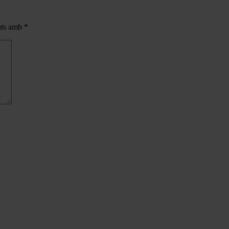
cats amb
*