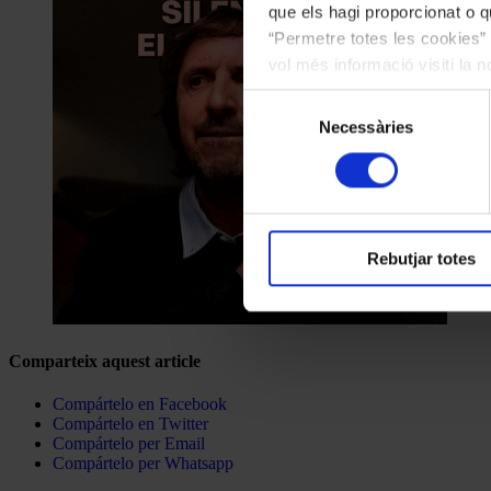
que els hagi proporcionat o qu
“Permetre totes les cookies” 
vol més informació visiti la 
les cookies en qualsevol mo
Selecció
Necessàries
de
consentiment
Rebutjar totes
Comparteix aquest article
Compártelo en Facebook
Compártelo en Twitter
Compártelo per Email
Compártelo per Whatsapp