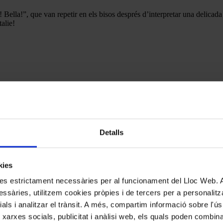
! Bella!”, que van repetir en els bisos després d’interpretar una delicad
alie!
Detalls
kies
kies estrictament necessàries per al funcionament del Lloc Web.
ssàries, utilitzem cookies pròpies i de tercers per a personalitza
ials i analitzar el trànsit. A més, compartim informació sobre l'
 xarxes socials, publicitat i anàlisi web, els quals poden combin