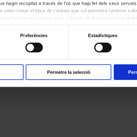
e hagin recopilat a través de l'ús que hagi fet dels seus serveis.
o seleccionar el tipus de cookies que vol permetre i prémer sobr
nostra Política de Cookies
aquí
, a través de la qual podrà deshabil
ment.
Preferències
Estadístiques
Permetre la selecció
Perm