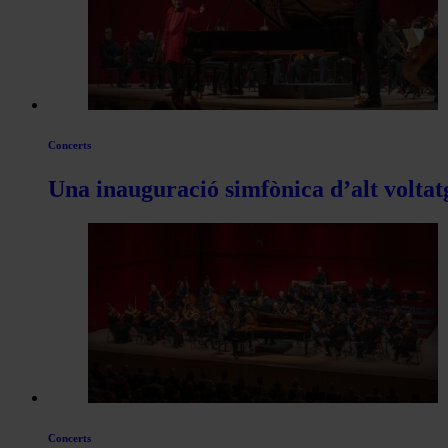
de
Actualitat
Concerts
Una inauguració simfònica d’alt voltat
Concerts