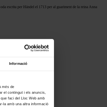
a oda escrita per Händel el 1713 per al guariment de la reina Anna
Informació
 A més de
r el contingut i els anuncis,
ús que faci del Lloc Web amb
ar-la amb una altra informació