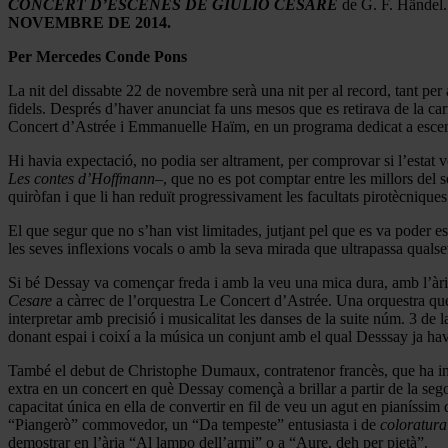
CONCERT D’ESCENES DE
GIULIO CESARE
de G. F. Händel.
NOVEMBRE DE 2014.
Per Mercedes Conde Pons
La nit del dissabte 22 de novembre serà una nit per al record, tant per
fidels. Després d’haver anunciat fa uns mesos que es retirava de la car
Concert d’Astrée i Emmanuelle Haïm, en un programa dedicat a escen
Hi havia expectació, no podia ser altrament, per comprovar si l’estat 
Les contes d’Hoffmann–
, que no es pot comptar entre les millors del 
quiròfan i que li han reduït progressivament les facultats pirotècniques
El que segur que no s’han vist limitades, jutjant pel que es va poder esc
les seves inflexions vocals o amb la seva mirada que ultrapassa quals
Si bé Dessay va començar freda i amb la veu una mica dura, amb l’àri
Cesare
a càrrec de l’orquestra Le Concert d’Astrée. Una orquestra que 
interpretar amb precisió i musicalitat les danses de la suite núm. 3 de 
donant espai i coixí a la música un conjunt amb el qual Desssay ja hav
També el debut de Christophe Dumaux, contratenor francès, que ha inte
extra en un concert en què Dessay començà a brillar a partir de la seg
capacitat única en ella de convertir en fil de veu un agut en pianíssim q
“Piangerò” commovedor, un “Da tempeste” entusiasta i de
coloratura
demostrar en l’ària “Al lampo dell’armi” o a “Aure, deh per pietà”.