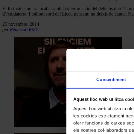
El festival canor va acabar amb la interpretació del deliciós duo “Caro
d’Anglaterra. I tothom sortí del Liceu pensant: no deixis de cantar, Nat
25 novembre, 2014
per
Redacció RMC
Consentiment
Aquest lloc web utilitza coo
Aquest lloc web utilitza coo
les cookies estrictament nece
oferir funcions de xarxes soc
els nostres col·laboradors de