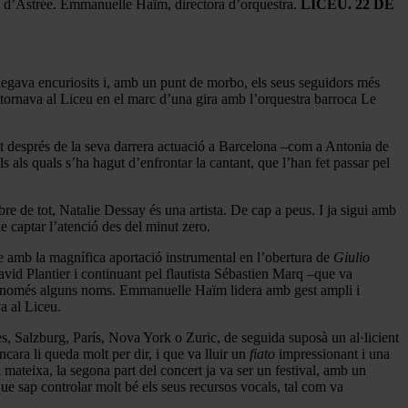
t d’Astrée. Emmanuelle Haïm, directora d’orquestra.
LICEU. 22 DE
aplegava encuriosits i, amb un punt de morbo, els seus seguidors més
ay tornava al Liceu en el marc d’una gira amb l’orquestra barroca Le
tot després de la seva darrera actuació a Barcelona –com a Antonia de
 als quals s’ha hagut d’enfrontar la cantant, que l’han fet passar pel
obre de tot, Natalie Dessay és una artista. De cap a peus. I ja sigui amb
 captar l’atenció des del minut zero.
 amb la magnífica aportació instrumental en l’obertura de
Giulio
vid Plantier i continuant pel flautista Sébastien Marq –que va
ir només alguns noms. Emmanuelle Haïm lidera amb gest ampli i
a al Liceu.
s, Salzburg, París, Nova York o Zuric, de seguida suposà un al·licient
cara li queda molt per dir, i que va lluir un
fiato
impressionant i una
la mateixa, la segona part del concert ja va ser un festival, amb un
e sap controlar molt bé els seus recursos vocals, tal com va