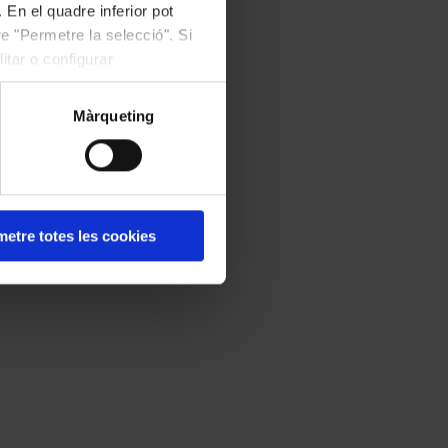
 En el quadre inferior pot
e "Permetre la selecció". Si
itar o configurar
Màrqueting
etre totes les cookies