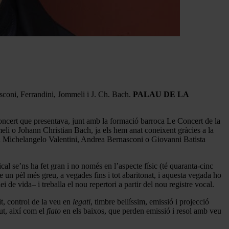
asconi, Ferrandini, Jommeli i J. Ch. Bach.
PALAU DE LA
oncert que presentava, junt amb la formació barroca Le Concert de la
li o Johann Christian Bach, ja els hem anat coneixent gràcies a la
ón Michelangelo Valentini, Andrea Bernasconi o Giovanni Batista
cal se’ns ha fet gran i no només en l’aspecte físic (té quaranta-cinc
un pèl més greu, a vegades fins i tot abaritonat, i aquesta vegada ho
 de vida– i treballa el nou repertori a partir del nou registre vocal.
it, control de la veu en
legati
, timbre bellíssim, emissió i projecció
ut, així com el
fiato
en els baixos, que perden emissió i resol amb veu