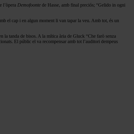
de l’òpera
Demofoonte
de Hasse, amb final preciós; “Gelido in ogni
 amb el cap i en algun moment li van tapar la veu. Amb tot, és un
t en la tanda de bisos. A la mítica ària de Gluck “Che farò senza
ionats. El públic el va recompensar amb tot l’auditori dempeus