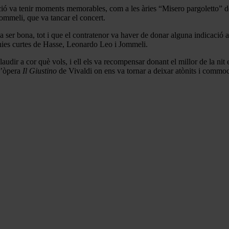
ació va tenir moments memorables, com a les àries “Misero pargoletto” 
ommeli, que va tancar el concert.
va ser bona, tot i que el contratenor va haver de donar alguna indicació
fonies curtes de Hasse, Leonardo Leo i Jommeli.
plaudir a cor què vols, i ell els va recompensar donant el millor de la ni
l’òpera
Il Giustino
de Vivaldi on ens va tornar a deixar atònits i commoc