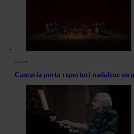
les
articles
de
Actualitat
Concerts
Cantoría porta repertori nadalenc en pl