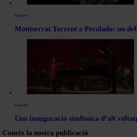
Concerts
Montserrat Torrent a Peralada: un deb
Concerts
Una inauguració simfònica d’alt voltat
Coneix la nostra publicació