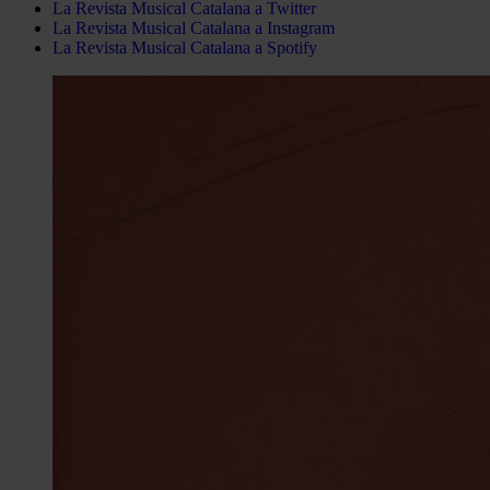
La Revista Musical Catalana a Twitter
La Revista Musical Catalana a Instagram
La Revista Musical Catalana a Spotify