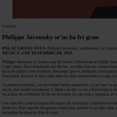
Concerts
Philippe Jaroussky se’ns ha fet gran
PALAU GRANS VEUS.
Philippe Jaroussky, contratenor. Le Concer
MÚSICA. 4 DE DESEMBRE DE 2023.
Philippe Jaroussky ja fa anys que ha trobat a Barcelona un públic inc
Loge, titulat
Àries retrobades del Barroc
, recollia àries de composito
tasca de músics com el mateix Jaroussky que es dediquen a rescatar p
Ferrandini. El nexe d’unió entre totes les àries interpretades és que com
La primera sorpresa, i no per banal menys impactant, va ser que va apar
anys), sinó també vocalment. L’últim cop que va ser a Barcelona ja en
va acabar de confirmar. El fet no reverteix en cap crítica negativa, és u
Les superbes característiques tècniques de Jaroussky continuen sent de 
perfectes. Però aquella lleugeresa cristal·lina, gairebé d’un altre món,
de baríton trencant la línia de cant.