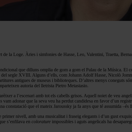
t de la Loge. Àries i simfonies de Hasse, Leo, Valentini, Traetta, Bern
ondicional que dilluns omplia de gom a gom el Palau de la Música. El c
rs del segle XVIII. Alguns d’ells, com Johann Adolf Hasse, Nicolò Jomme
artitures antigues de museus i biblioteques. D’altres menys coneguts s
parteixen autoria del lletrista Pietro Metastasio.
èixer a l’escenari amb tot els cabells grisos. Aquell noiet de veu angeli
s vam adonar que la seva veu ha perdut candidesa en favor d’un registre 
na constatació que el mateix Jaroussky ja fa anys que té assumida –és llei
primer nivell, amb una musicalitat i fraseig elegants i d’un gust exquis
 que s’enfilava en
colorature
impossibles i aguts angelicals ha desapareg