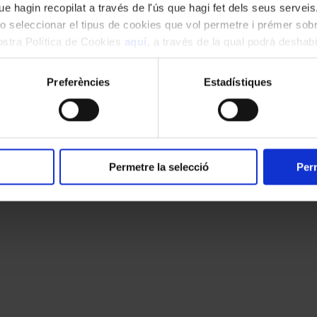
e hagin recopilat a través de l'ús que hagi fet dels seus serveis.
o seleccionar el tipus de cookies que vol permetre i prémer sobr
nostra Política de Cookies
aquí
, a través de la qual podrà deshabil
ment.
cats amb
*
Preferències
Estadístiques
Permetre la selecció
Perm