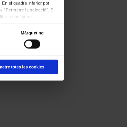
 En el quadre inferior pot
e "Permetre la selecció". Si
itar o configurar
Màrqueting
etre totes les cookies