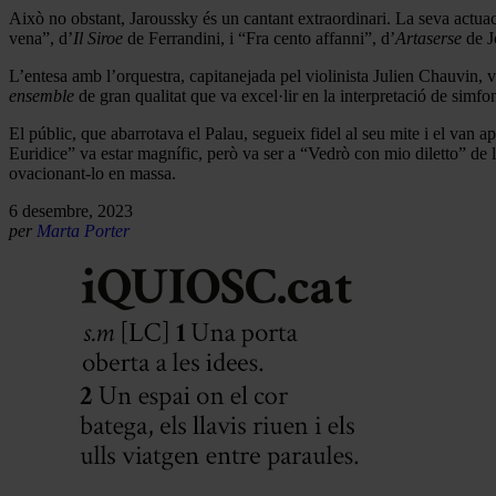
Això no obstant, Jaroussky és un cantant extraordinari. La seva actu
vena”, d’
Il Siroe
de Ferrandini, i “Fra cento affanni”, d’
Artaserse
de J
L’entesa amb l’orquestra, capitanejada pel violinista Julien Chauvin, 
ensemble
de gran qualitat que va excel·lir en la interpretació de sim
El públic, que abarrotava el Palau, segueix fidel al seu mite i el van a
Euridice” va estar magnífic, però va ser a “Vedrò con mio diletto” de 
ovacionant-lo en massa.
6 desembre, 2023
per
Marta Porter