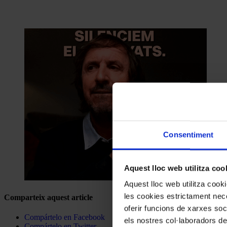
Consentiment
Aquest lloc web utilitza coo
Aquest lloc web utilitza coo
les cookies estrictament nece
Comparteix aquest article
oferir funcions de xarxes soc
Compártelo en Facebook
els nostres col·laboradors de
Compártelo en Twitter