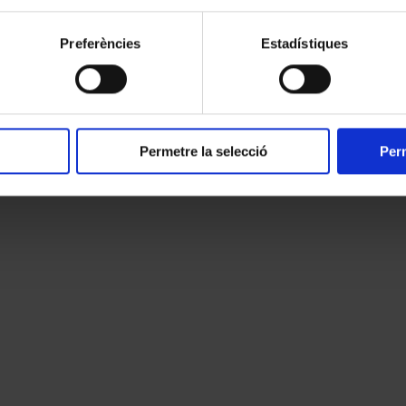
bona mesura, les restriccions de la pandèmia i nosaltres li dediquem en 
ment.
 a terme, des de fa temps, en un entorn que també és musical: les biblio
Preferències
Estadístiques
 de Déodat de Séverac o els 450 anys del de Joan Carles Amat, que es 
em en el nostre últim número i que ara són a punt de començar i les secc
Permetre la selecció
Perm