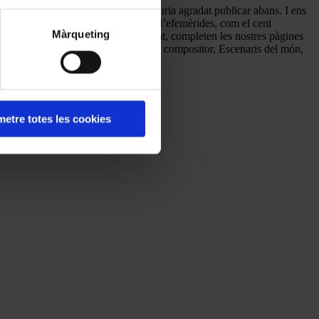
aquest número el Dossier que ens hauria agradat publicar abans. I ens
teques. D’altra banda, ens fem ressò d’efemèrides, com el cent
Màrqueting
commemorarà l’any que ve. Finalment, completen les nostres pàgines
ions habituals La casa dels cants, El compositor, Escenaris del món,
etre totes les cookies