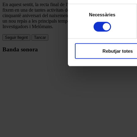
En aquest sentit, la recta final de l’Any Manén ha pogut esquivar, en 
les cookies en qualsevol mo
Selecció
fixem en una de tantes activitats de foment de la clàssica que es duen
Necessàries
de
cinquantè aniversari del naixement d’Amadeu Vives, el centenari del
un nou repàs a les principals temporades de concerts que ja presentàv
consentiment
Investigadors i Melòmans.
Seguir llegint
Tancar
Banda sonora
Rebutjar totes