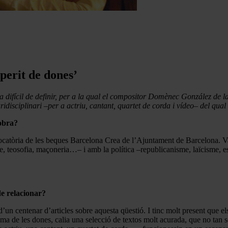
perit de dones’
 difícil de definir, per a la qual el compositor Domènec González de la 
ridisciplinari
–
per a actriu, cantant, quartet de corda i vídeo
–
del qual 
obra?
 les beques Barcelona Crea de l’Ajuntament de Barcelona. Vaig pres
e, teosofia, maçoneria…– i amb la política –republicanisme, laïcisme, es
de relacionar?
un centenar d’articles sobre aquesta qüestió. I tinc molt present que els
tema de les dones, calia una selecció de textos molt acurada, que no tan s