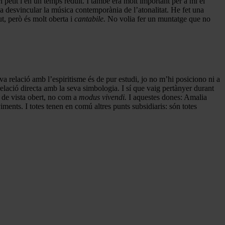
petit i en un temps reduït. I també era molt important per a mi el
ia desvincular la música contemporània de l’atonalitat. He fet una
t, però és molt oberta i
cantabile.
No volia fer un muntatge que no
va relació amb l’espiritisme és de pur estudi, jo no m’hi posiciono ni a
elació directa amb la seva simbologia. I sí que vaig pertànyer durant
 de vista obert, no com a
modus vivendi.
I aquestes dones: Amalia
ents. I totes tenen en comú altres punts subsidiaris: són totes