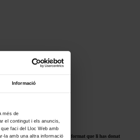
Informació
 A més de
r el contingut i els anuncis,
ús que faci del Lloc Web amb
ar-la amb una altra informació
 tenies, per què vas decidir-te pel format que li has donat