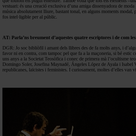
que tothom els pugui entendre. També volia que tots els elements –una 
vestuari: és una creació exclusiva d’una amiga dissenyadora de moda a 
música absolutament lliure, bastant tonal, en alguns moments modal, pe
fos intel·ligible per al públic.
AT: Parla’ns breument d’aquestes quatre escriptores i de com le
DGR: Jo soc bibliòfil i amant dels llibres des de fa molts anys, i d’al
favor ni en contra, com tampoc pel que fa a la maçoneria, si bé estic 
uns anys a la Societat Teosòfica i conec de primera mà l’ocultisme te
Domingo Soler, Josefina Maynadé, Ángeles López de Ayala i Isabel Vilà
republicanes, laïcistes i feministes. I curiosament, moltes d’elles van v