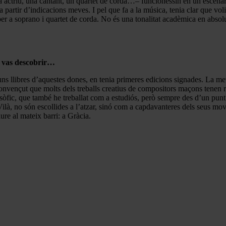
actriu, una cantant, un quartet de corda…– funcionessin en un escenari 
partir d’indicacions meves. I pel que fa a la música, tenia clar que vol
r a soprano i quartet de corda. No és una tonalitat acadèmica en absolu
s vas descobrir…
guns llibres d’aquestes dones, en tenia primeres edicions signades. La me
convençut que molts dels treballs creatius de compositors maçons tenen r
osòfic, que també he treballat com a estudiós, però sempre des d’un punt
, no són escollides a l’atzar, sinó com a capdavanteres dels seus movim
iure al mateix barri: a Gràcia.