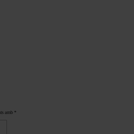
cats amb
*