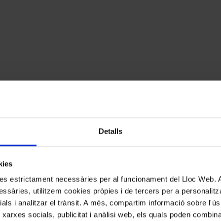
Detalls
kies
kies estrictament necessàries per al funcionament del Lloc Web.
ssàries, utilitzem cookies pròpies i de tercers per a personalitza
ials i analitzar el trànsit. A més, compartim informació sobre l'
 xarxes socials, publicitat i anàlisi web, els quals poden combin
AT: Si tornem a l’obra musical, i davant la diversitat d’opcions que