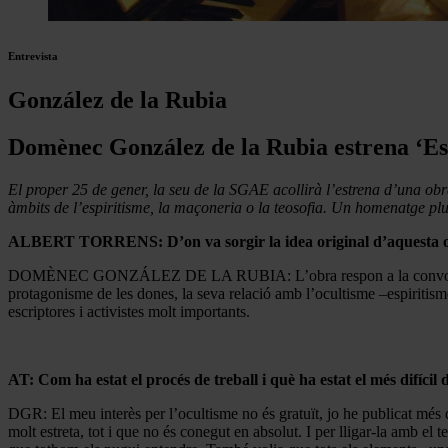
Entrevista
González de la Rubia
Domènec González de la Rubia estrena ‘Es
El proper 25 de gener, la seu de la SGAE acollirà l’estrena d’una obra
àmbits de l’espiritisme, la maçoneria o la teosofia. Un homenatge plu
ALBERT TORRENS: D’on va sorgir la idea original d’aquesta 
DOMÈNEC GONZÁLEZ DE LA RUBIA: L’obra respon a la convocatòria de
protagonisme de les dones, la seva relació amb l’ocultisme –espiritism
escriptores i activistes molt importants.
AT: Com ha estat el procés de treball i què ha estat el més difícil 
DGR: El meu interès per l’ocultisme no és gratuït, jo he publicat més d’
molt estreta, tot i que no és conegut en absolut. I per lligar-la amb el 