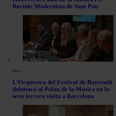
Recinte Modernista de Sant Pau
Òpera
L’Orquestra del Festival de Bayreuth
debutarà al Palau de la Música en la
seva tercera visita a Barcelona