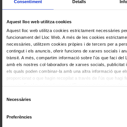
Consentiment
Detalls
Inf
Navegar
També et pot interessar
per
Aquest lloc web utilitza cookies
les
articles
Aquest lloc web utilitza cookies estrictament necessàries per
funcionament del Lloc Web. A més de les cookies estrictame
de
necessàries, utilitzem cookies pròpies i de tercers per a pers
Actualitat
contingut i els anuncis, oferir funcions de xarxes socials i ana
trànsit. A més, compartim informació sobre l'ús que faci del
amb els nostres col·laboradors de xarxes socials, publicitat i
els quals poden combinar-la amb una altra informació que el
proporcionat o que hagin recopilat a través de l'ús que hagi f
Temporades i festivals
serveis. En el quadre inferior pot “Permetre totes les cookies
El Sant Pau Festival presenta una
seleccionar el tipus de cookies que vol permetre i prémer so
Selecció
segona edició formada per sis
"Permetre la selecció". Si vol més informació visiti la nostra 
Necessàries
de
concerts al Palau de la Música i el
de Cookies
aquí
, a través de la qual podrà deshabilitar o con
consentiment
Recinte Modernista de Sant Pau
les cookies en qualsevol moment.
Preferències