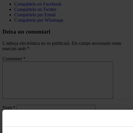
Compártelo en Facebook
Compártelo en Twitter
Compártelo per Email
Compártelo per Whatsapp
Deixa un comentari
L'adreça electrònica no es publicarà.
Els camps necessaris estan
marcats amb
*
Comentari
*
Nom
*
Correu electrònic
*