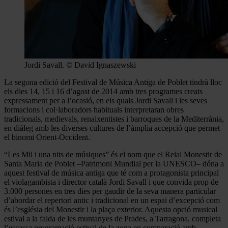
Jordi Savall. © David Ignaszewski
La segona edició del Festival de Música Antiga de Poblet tindrà lloc
els dies 14, 15 i 16 d’agost de 2014 amb tres programes creats
expressament per a l’ocasió, en els quals Jordi Savall i les seves
formacions i col·laboradors habituals interpretaran obres
tradicionals, medievals, renaixentistes i barroques de la Mediterrània,
en diàleg amb les diverses cultures de l’àmplia accepció que permet
el binomi Orient-Occident.
“Les Mil i una nits de músiques” és el nom que el Reial Monestir de
Santa Maria de Poblet –Patrimoni Mundial per la UNESCO– dóna a
aquest festival de música antiga que té com a protagonista principal
el violagambista i director català Jordi Savall i que convida prop de
3.000 persones en tres dies per gaudir de la seva manera particular
d’abordar el repertori antic i tradicional en un espai d’excepció com
és l’església del Monestir i la plaça exterior. Aquesta opció musical
estival a la falda de les muntanyes de Prades, a Tarragona, completa
l’escassa programació estival de la zona en comparació amb