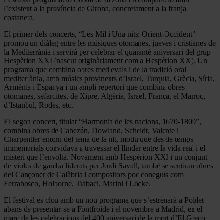
l’existent a la província de Girona, concretament a la franja
costanera.
El primer dels concerts, “Les Mil i Una nits: Orient-Occident”
promou un diàleg entre les músiques otomanes, jueves i cristianes de
la Mediterrània i servirà per celebrar el quarantè aniversari del grup
Hespèrion XXI (nascut originàriament com a Hespèrion XX). Un
programa que combina obres medievals i de la tradició oral
mediterrània, amb músics provinents d’Israel, Turquia, Grècia, Síria,
Armènia i Espanya i un ampli repertori que combina obres
otomanes, sefardites, de Xipre, Algèria, Israel, França, el Marroc,
d’Istanbul, Rodes, etc.
El segon concert, titulat “Harmonia de les nacions, 1670-1800”,
combina obres de Cabezón, Dowland, Scheidt, Valente i
Charpentier entorn del tema de la nit, motiu que des de temps
immemorials convidava a travessar el llindar entre la vida real i el
misteri que l’envolta. Novament amb Hespèrion XXI i un conjunt
de violes de gamba liderats per Jordi Savall, també se sentiran obres
del Cançoner de Calàbria i compositors poc coneguts com
Ferrabosco, Holborne, Trabaci, Marini i Locke.
El festival es clou amb un nou programa que s’estrenarà a Poblet
abans de presentar-se a Fontfroide i el novembre a Madrid, en el
marc de les celebracions del 400 aniversari de la mort d’El Greco.