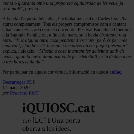
trenta o quaranta amb una proporció equilibrada de les veus, ja
serà molt”,
preveu.
A banda d’aquesta iniciativa, l’activitat musical de Carles Prat s’ha
aturat completament. Tots els propers compromisos com a cantant
s’han cancel·lat, així com el concert del Festival Barcelona Obertura
a la Sagrada Família on, a final de març, se li havia d’estrenar una
obra.
“Tinc alguna altra cosa pendent d’escriure, però és per més
endavant, i també estic buscant concursos on em pugui presentar”,
explica, i afegeix:
“M’estic a casa intentant fer activitats amb els
nens i, quan la meva dona acaba de fer teletreball, m’hi dedico dues
o tres hores cada dia”.
Per participar en aquest cor virtual, informació en aquest
enllaç
.
Descarregar PDF
17 març, 2020
per
Redacció RMC