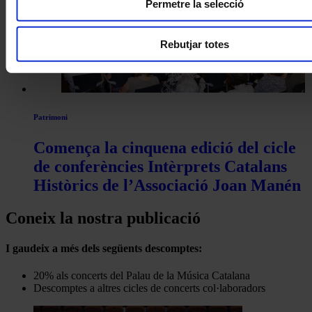
Permetre la selecció
Rebutjar totes
Patrimoni
Comença la cinquena edició del cicle
de conferències Intèrprets Catalans
Històrics de l’Associació Joan Manén
Coneix la nostra publicació
I gaudeix a més dels següents descomptes:
20% als concerts del Palau de la Música Catalana
Descomptes a altres cicles de concerts col·laboradors