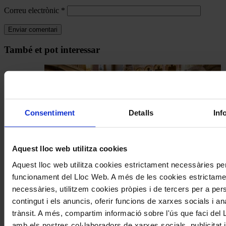
Correu electrònic
*
Navegar
També et pot interessar
per
les
articles
de
Consentiment
Detalls
Inf
Actualitat
Aquest lloc web utilitza cookies
Aquest lloc web utilitza cookies estrictament necessàries per
Temporades i festivals
funcionament del Lloc Web. A més de les cookies estrictame
necessàries, utilitzem cookies pròpies i de tercers per a pers
El Sant Pau Festival presenta una
contingut i els anuncis, oferir funcions de xarxes socials i ana
segona edició formada per sis
trànsit. A més, compartim informació sobre l'ús que faci del
concerts al Palau de la Música i el
amb els nostres col·laboradors de xarxes socials, publicitat i