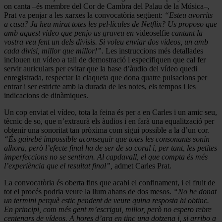
on canta –és membre del Cor de Cambra del Palau de la Música–,
Prat va penjar a les xarxes la convocatòria següent:
“Esteu avorrits
a casa? Ja heu mirat totes les pel·lícules de Netflix? Us proposo que
amb aquest vídeo que penjo us graveu en
videoselfie
cantant la
vostra veu fent un dels divisis. Si voleu enviar dos vídeos, un amb
cada divisi, millor que millor!”.
Les instruccions més detallades
inclouen un vídeo a tall de demostració i especifiquen que cal fer
servir auriculars per evitar que la base d’àudio del vídeo quedi
enregistrada, respectar la claqueta que dona quatre pulsacions per
entrar i ser estricte amb la durada de les notes, els tempos i les
indicacions de dinàmiques.
Un cop enviat el vídeo, tota la feina és per a en Carles i un amic seu,
tècnic de so, que n’extraurà els àudios i en farà una equalització per
obtenir una sonoritat tan pròxima com sigui possible a la d’un cor.
“És gairebé impossible aconseguir que totes les consonants sonin
alhora, però l’efecte final ha de ser de so coral i, per tant, les petites
imperfeccions no se sentiran. Al capdavall, el que compta és més
l’experiència que el resultat final”,
admet Carles Prat.
La convocatòria és oberta fins que acabi el confinament, i el fruit de
tot el procés podria veure la llum abans de dos mesos.
“No he donat
un termini perquè estic pendent de veure quina resposta hi obtinc.
En principi, com més gent m’escrigui, millor, però no espero rebre
centenars de vídeos. A hores d’ara en tinc una dotzena i, si arribo a