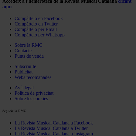
Accedeix a l’hemeroteca de la Revista Musical Catalana
clicant
aquí
Compártelo en Facebook
Compártelo en Twitter
Compártelo per Email
Compártelo per Whatsapp
Sobre la RMC
Contacte
Punts de venda
Subscriu-te
Publicitat
Webs recomanades
Avís legal
Política de privacitat
Sobre les cookies
Segueix la RMC
La Revista Musical Catalana a Facebook
La Revista Musical Catalana a Twitter
La Revista Musical Catalana a Instagram