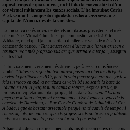
aquest temps de quarantena, no hi falta la convocatòria d’un
cor virtual mitjançant les xarxes socials. L’ha impulsat Carles
Prat, cantant i compositor igualadí, reclòs a casa seva, a la
capital de l’Anoia, des de fa cinc dies
.
La iniciativa no és nova, i entre els nombrosos precedents, el més
cèlebre és el Virtual Choir ideat pel compositor americà Eric
Whitacre, en el qual ja han participat milers de veus de més d’un
centenar de països.
“Tant aquest com d’altres que he vist arriben a
resultats molt més professionals del que arribaré a fer jo”,
assegura
Carles Prat.
El funcionament, certament, és diferent, però les circumstàncies
també.
“Altres cors que ho han provat posen un director dirigint i
envien la partitura en PDF, però jo vaig pensar que era més fàcil si
feia un vídeo en què la partitura es veiés bé i se sentís la base de
l’àudio en MIDI perquè tu hi cantis a sobre”,
explica Prat, que
proposa interpretar una obra pròpia, titulada
O Sacrum:
“És una
peça que m’han interpretat recentment el Cor Francesc Valls de la
catedral de Barcelona, el Pax Cor de Cambra de Sabadell i el Cor
Albada, i que és bastant assequible perquè no té canvis de tempo ni
ritmes difícils, de manera que els professionals no hi tenen problema
i els
amateurs
també la poden cantar amb poc estudi”.
A banda d’adreçar-se directament a alguns dels companys dels cors