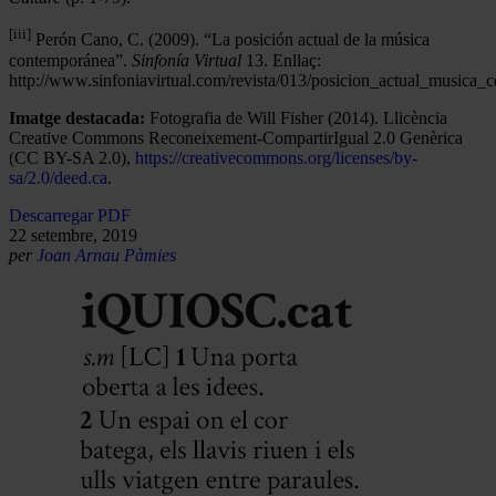
[iii]
Perón Cano, C. (2009). “La posición actual de la música
contemporánea”.
Sinfonía Virtual
13. Enllaç:
http://www.sinfoniavirtual.com/revista/013/posicion_actual_musica_
Imatge destacada:
Fotografia de Will Fisher (2014). Llicència
Creative Commons Reconeixement-CompartirIgual 2.0 Genèrica
(CC BY-SA 2.0),
https://creativecommons.org/licenses/by-
sa/2.0/deed
.ca
.
Descarregar PDF
22 setembre, 2019
per
Joan Arnau Pàmies