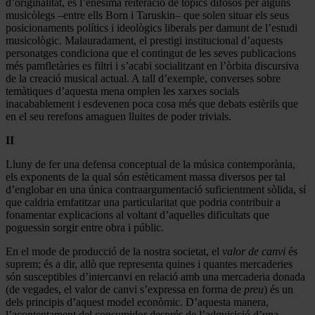
d’originalitat, és l’enèsima reiteració de tòpics difosos per alguns
musicòlegs –entre ells Born i Taruskin– que solen situar els seus
posicionaments polítics i ideològics liberals per damunt de l’estudi
musicològic. Malauradament, el prestigi institucional d’aquests
personatges condiciona que el contingut de les seves publicacions
més pamfletàries es filtri i s’acabi socialitzant en l’òrbita discursiva
de la creació musical actual. A tall d’exemple, converses sobre
temàtiques d’aquesta mena omplen les xarxes socials
inacabablement i esdevenen poca cosa més que debats estèrils que
en el seu rerefons amaguen lluites de poder trivials.
II
Lluny de fer una defensa conceptual de la música contemporània,
els exponents de la qual són estèticament massa diversos per tal
d’englobar en una única contraargumentació suficientment sòlida, sí
que caldria emfatitzar una particularitat que podria contribuir a
fonamentar explicacions al voltant d’aquelles dificultats que
poguessin sorgir entre obra i públic.
En el mode de producció de la nostra societat, el
valor de canvi
és
suprem; és a dir, allò que representa quines i quantes mercaderies
són susceptibles d’intercanvi en relació amb una mercaderia donada
(de vegades, el valor de canvi s’expressa en forma de
preu
) és un
dels principis d’aquest model econòmic. D’aquesta manera,
l’acontentament del consumidor després de l’adquisició d’una