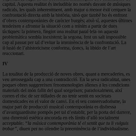
capital. Aquesta realitat és ineludible no només davant de músiques
radicals, les quals inherentment, amb major o menor èxit cerquen la
confrontació directa amb la història, sinó que també ho és enfront
d’obres contemporànies de caràcter burgès; això sí, aquestes últimes
tendeixen a afrontar la situació com a mínim a partir de dues
tàctiques: la primera, fingint una realitat paral·lela on aquesta
problemàtica sembla inexistent; la segona, fent un salt impossible
cap al passat per tal d’evitar la imminència de la confrontació. La
il·lusió de l’ahistoricisme conforma, doncs, la libido de l’art
reaccionari.
IV
La totalitat de la producció de noves obres, quant a mercaderies, es
veu arrossegada cap a una contradicció. En la seva radicalitat, unes
poques obres suggereixen fenomenologies alienes a les condicions
materials del món fallit del qual sorgeixen; paradoxalment, així
corren el risc de ser titllades de no tenir sentit en societats
domesticades en el valor de canvi. En el seu conservadorisme, la
major part de producció musical contemporània es disfressa
d’avantguardisme pompós per tal d’establir, per la porta del darrere,
una dimensió estètica ancorada en els límits d’allò socialment
acceptable:
“la música contemporània té el sentit que tu li vulguis
trobar”,
diuen per no ofendre la preeminència de l’individualisme.