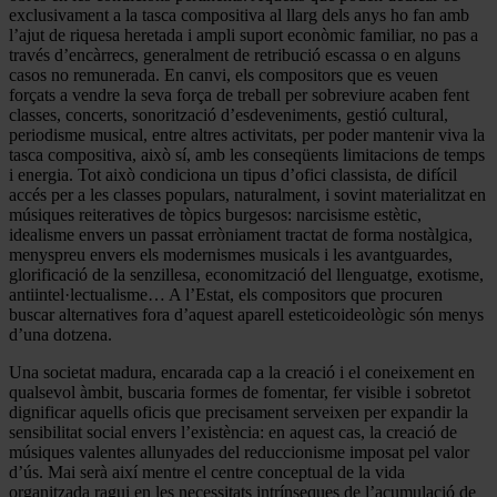
exclusivament a la tasca compositiva al llarg dels anys ho fan amb
l’ajut de riquesa heretada i ampli suport econòmic familiar, no pas a
través d’encàrrecs, generalment de retribució escassa o en alguns
casos no remunerada. En canvi, els compositors que es veuen
forçats a vendre la seva força de treball per sobreviure acaben fent
classes, concerts, sonorització d’esdeveniments, gestió cultural,
periodisme musical, entre altres activitats, per poder mantenir viva la
tasca compositiva, això sí, amb les conseqüents limitacions de temps
i energia. Tot això condiciona un tipus d’ofici classista, de difícil
accés per a les classes populars, naturalment, i sovint materialitzat en
músiques reiteratives de tòpics burgesos: narcisisme estètic,
idealisme envers un passat erròniament tractat de forma nostàlgica,
menyspreu envers els modernismes musicals i les avantguardes,
glorificació de la senzillesa, economització del llenguatge, exotisme,
antiintel·lectualisme… A l’Estat, els compositors que procuren
buscar alternatives fora d’aquest aparell esteticoideològic són menys
d’una dotzena.
Una societat madura, encarada cap a la creació i el coneixement en
qualsevol àmbit, buscaria formes de fomentar, fer visible i sobretot
dignificar aquells oficis que precisament serveixen per expandir la
sensibilitat social envers l’existència: en aquest cas, la creació de
músiques valentes allunyades del reduccionisme imposat pel valor
d’ús. Mai serà així mentre el centre conceptual de la vida
organitzada ragui en les necessitats intrínseques de l’acumulació de