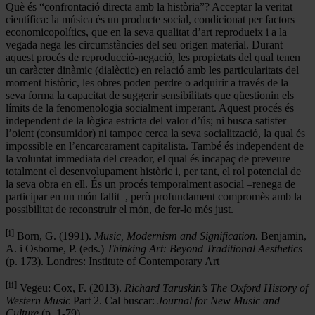
Què és “confrontació directa amb la història”? Acceptar la veritat
científica: la música és un producte social, condicionat per factors
economicopolítics, que en la seva qualitat d’art reprodueix i a la
vegada nega les circumstàncies del seu origen material. Durant
aquest procés de reproducció-negació, les propietats del qual tenen
un caràcter dinàmic (dialèctic) en relació amb les particularitats del
moment històric, les obres poden perdre o adquirir a través de la
seva forma la capacitat de suggerir sensibilitats que qüestionin els
límits de la fenomenologia socialment imperant. Aquest procés és
independent de la lògica estricta del valor d’ús; ni busca satisfer
l’oient (consumidor) ni tampoc cerca la seva socialització, la qual és
impossible en l’encarcarament capitalista. També és independent de
la voluntat immediata del creador, el qual és incapaç de preveure
totalment el desenvolupament històric i, per tant, el rol potencial de
la seva obra en ell. És un procés temporalment asocial –renega de
participar en un món fallit–, però profundament compromès amb la
possibilitat de reconstruir el món, de fer-lo més just.
[i]
Born, G. (1991).
Music, Modernism and Signification.
Benjamin,
A. i Osborne, P. (eds.)
Thinking Art: Beyond Traditional Aesthetics
(p. 173). Londres: Institute of Contemporary Art
[ii]
Vegeu: Cox, F. (2013).
Richard Taruskin’s The Oxford History of
Western Music
Part 2. Cal buscar:
Journal for New Music and
Culture
(p. 1-79).