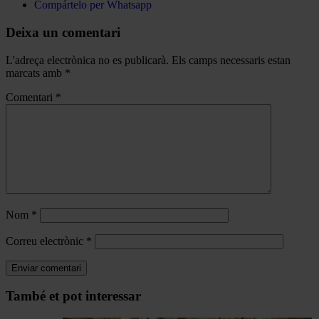
Compártelo per Whatsapp
Deixa un comentari
L'adreça electrònica no es publicarà.
Els camps necessaris estan
marcats amb
*
Comentari
*
Nom
*
Correu electrònic
*
Navegar
També et pot interessar
per