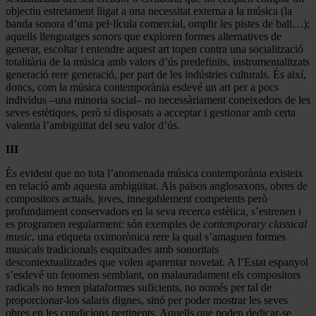
objectiu estretament lligat a una necessitat externa a la música (la
banda sonora d’una pel·lícula comercial, omplir les pistes de ball…);
aquells llenguatges sonors que exploren formes alternatives de
generar, escoltar i entendre aquest art topen contra una socialització
totalitària de la música amb valors d’ús predefinits, instrumentalitzats
generació rere generació, per part de les indústries culturals. És així,
doncs, com la música contemporània esdevé un art per a pocs
individus –una minoria social– no necessàriament coneixedors de les
seves estètiques, però sí disposats a acceptar i gestionar amb certa
valentia l’ambigüitat del seu valor d’ús.
III
És evident que no tota l’anomenada música contemporània existeix
en relació amb aquesta ambigüitat. Als països anglosaxons, obres de
compositors actuals, joves, innegablement competents però
profundament conservadors en la seva recerca estètica, s’estrenen i
es programen regularment: són exemples de
contemporary classical
music
, una etiqueta oximorònica rere la qual s’amaguen formes
musicals tradicionals esquitxades amb sonoritats
descontextualitzades que volen aparentar novetat. A l’Estat espanyol
s’esdevé un fenomen semblant, on malauradament els compositors
radicals no tenen plataformes suficients, no només per tal de
proporcionar-los salaris dignes, sinó per poder mostrar les seves
obres en les condicions pertinents. Aquells que poden dedicar-se