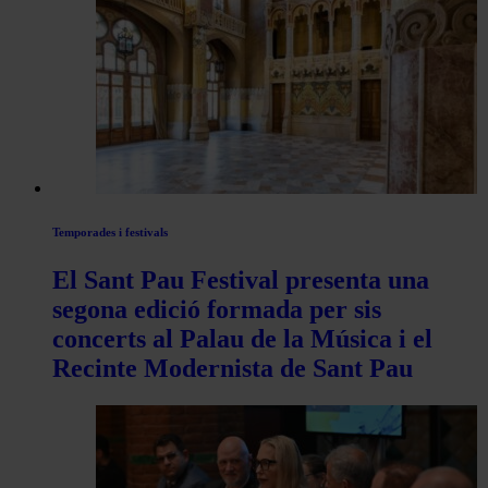
les
articles
de
Actualitat
Temporades i festivals
El Sant Pau Festival presenta una
segona edició formada per sis
concerts al Palau de la Música i el
Recinte Modernista de Sant Pau