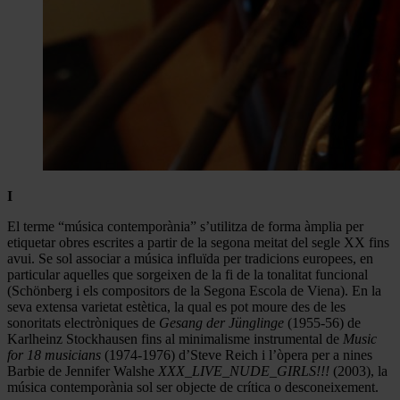
I
El terme “música contemporània” s’utilitza de forma àmplia per
etiquetar obres escrites a partir de la segona meitat del segle XX fins
avui. Se sol associar a música influïda per tradicions europees, en
particular aquelles que sorgeixen de la fi de la tonalitat funcional
(Schönberg i els compositors de la Segona Escola de Viena). En la
seva extensa varietat estètica, la qual es pot moure des de les
sonoritats electròniques de
Gesang der Jünglinge
(1955-56) de
Karlheinz Stockhausen fins al minimalisme instrumental de
Music
for 18 musicians
(1974-1976) d’Steve Reich i l’òpera per a nines
Barbie de Jennifer Walshe
XXX_LIVE_NUDE_GIRLS!!!
(2003), la
música contemporània sol ser objecte de crítica o desconeixement.