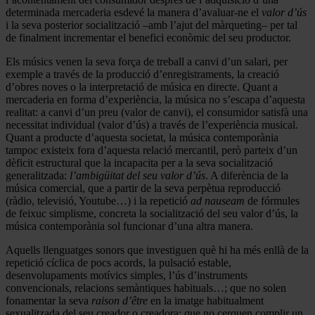
determinada mercaderia esdevé la manera d’avaluar-ne el
valor d’ús
i la seva posterior socialització –amb l’ajut del màrqueting– per tal
de finalment incrementar el benefici econòmic del seu productor.
Els músics venen la seva força de treball a canvi d’un salari, per
exemple a través de la producció d’enregistraments, la creació
d’obres noves o la interpretació de música en directe. Quant a
mercaderia en forma d’experiència, la música no s’escapa d’aquesta
realitat: a canvi d’un preu (valor de canvi), el consumidor satisfà una
necessitat individual (valor d’ús) a través de l’experiència musical.
Quant a producte d’aquesta societat, la música contemporània
tampoc existeix fora d’aquesta relació mercantil, però parteix d’un
dèficit estructural que la incapacita per a la seva socialització
generalitzada:
l’ambigüitat del seu valor d’ús
. A diferència de la
música comercial, que a partir de la seva perpètua reproducció
(ràdio, televisió, Youtube…) i la repetició
ad nauseam
de fórmules
de feixuc simplisme, concreta la socialització del seu valor d’ús, la
música contemporània sol funcionar d’una altra manera.
Aquells llenguatges sonors que investiguen què hi ha més enllà de la
repetició cíclica de pocs acords, la pulsació estable,
desenvolupaments motívics simples, l’ús d’instruments
convencionals, relacions semàntiques habituals…; que no solen
fonamentar la seva
raison d’être
en la imatge habitualment
sexualitzada del seu creador o creadora; que no cerquen complir un