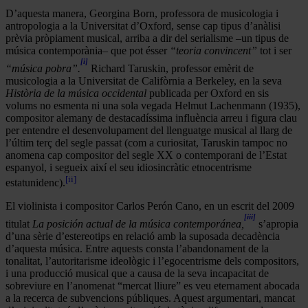
D’aquesta manera, Georgina Born, professora de musicologia i
antropologia a la Universitat d’Oxford, sense cap tipus d’anàlisi
prèvia pròpiament musical, arriba a dir del serialisme –un tipus de
música contemporània– que pot ésser
“teoria convincent”
tot i ser
[i]
“música pobra”.
Richard Taruskin, professor emèrit de
musicologia a la Universitat de Califòrnia a Berkeley, en la seva
Història de la música occidental
publicada per Oxford en sis
volums no esmenta ni una sola vegada Helmut Lachenmann (1935),
compositor alemany de destacadíssima influència arreu i figura clau
per entendre el desenvolupament del llenguatge musical al llarg de
l’últim terç del segle passat (com a curiositat, Taruskin tampoc no
anomena cap compositor del segle XX o contemporani de l’Estat
espanyol, i segueix així el seu idiosincràtic etnocentrisme
[ii]
estatunidenc).
El violinista i compositor Carlos Perón Cano, en un escrit del 2009
[iii]
titulat
La posición actual de la música contemporánea,
s’apropia
d’una sèrie d’estereotips en relació amb la suposada decadència
d’aquesta música. Entre aquests consta l’abandonament de la
tonalitat, l’autoritarisme ideològic i l’egocentrisme dels compositors,
i una producció musical que a causa de la seva incapacitat de
sobreviure en l’anomenat “mercat lliure” es veu eternament abocada
a la recerca de subvencions públiques. Aquest argumentari, mancat