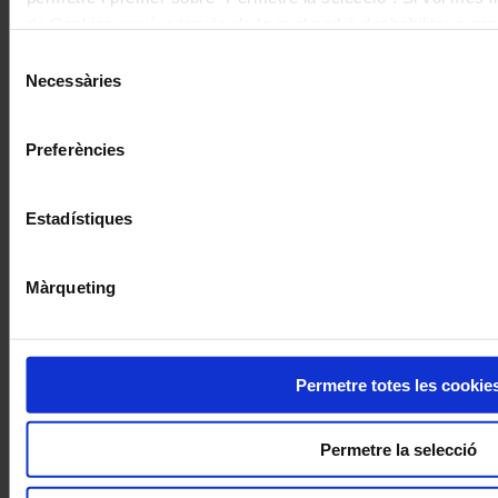
de Cookies
aquí
, a través de la qual podrà deshabilitar o co
moment.
Selecció
Necessàries
de
consentiment
Preferències
Estadístiques
Màrqueting
Permetre totes les cookie
Permetre la selecció