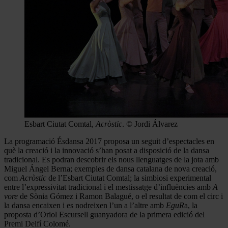
Esbart Ciutat Comtal,
Acròstic
. © Jordi Álvarez
La programació Ésdansa 2017 proposa un seguit d’espectacles en
què la creació i la innovació s’han posat a disposició de la dansa
tradicional. Es podran descobrir els nous llenguatges de la jota amb
Miguel Ángel Berna; exemples de dansa catalana de nova creació,
com
Acròstic
de l’Esbart Ciutat Comtal; la simbiosi experimental
entre l’expressivitat tradicional i el mestissatge d’influències amb
A
vore
de Sònia Gómez i Ramon Balagué, o el resultat de com el circ i
la dansa encaixen i es nodreixen l’un a l’altre amb
EguR
a, la
proposta d’Oriol Escursell guanyadora de la primera edició del
Premi Delfí Colomé.