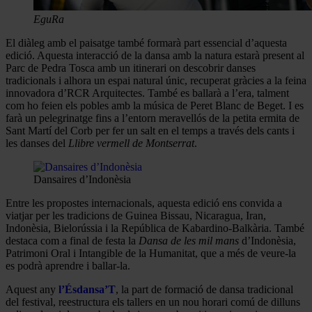
EguRa
El diàleg amb el paisatge també formarà part essencial d’aquesta
edició. Aquesta interacció de la dansa amb la natura estarà present al
Parc de Pedra Tosca amb un itinerari on descobrir danses
tradicionals i alhora un espai natural únic, recuperat gràcies a la feina
innovadora d’RCR Arquitectes. També es ballarà a l’era, talment
com ho feien els pobles amb la música de Peret Blanc de Beget. I es
farà un pelegrinatge fins a l’entorn meravellós de la petita ermita de
Sant Martí del Corb per fer un salt en el temps a través dels cants i
les danses del
Llibre vermell de Montserrat
.
Dansaires d’Indonèsia
Entre les propostes internacionals, aquesta edició ens convida a
viatjar per les tradicions de Guinea Bissau, Nicaragua, Iran,
Indonèsia, Bielorússia i la República de Kabardino-Balkària. També
destaca com a final de festa la
Dansa de les mil mans
d’Indonèsia,
Patrimoni Oral i Intangible de la Humanitat, que a més de veure-la
es podrà aprendre i ballar-la.
Aquest any
l’Ésdansa’T
, la part de formació de dansa tradicional
del festival, reestructura els tallers en un nou horari comú de dilluns