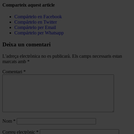
Comparteix aquest article
Compártelo en Facebook
Compártelo en Twitter
Compártelo per Email
Compártelo per Whatsapp
Deixa un comentari
L'adreça electrònica no es publicarà.
Els camps necessaris estan
marcats amb
*
Comentari
*
Nom
*
Correu electrònic
*