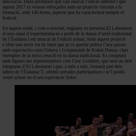
innovació. Dues premisses que van marcar l’edició anterior i que
aquest 2017 es veuran reforçades amb un projecte vinculat a la
formació, amb 140 hores, aspecte que ha caracteritzat sempre el
festival.
En aquest sentit, i com a novetat, enguany es presenta El Laboratori,
el nou espai d’experimentació a partir de la dansa d’arrel tradicional
de l’Ésdansa i eix troncal de l’edició actual. Amb aquest projecte
s’obre una nova via de futur que ja va quedar palesa l’any passat
amb espectacles com
Oskara
i
Gelajausiak
de Kukai Danza, clars
exemples de la nova creació en la dansa tradicional. Es comptarà
amb figures tan representatives com Cesc Gelabert, que serà un dels
integrants d’El Laboratori i que, a més a més, formarà part dels
tallers de l’Ésdansa’T, oferirà xerrades participatives i se’l podrà
veure actuar en el seu espectacle
Solos
.