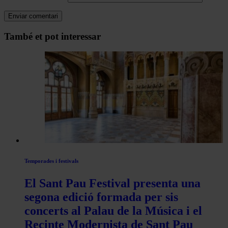
Navegar
També et pot interessar
per
les
articles
de
Actualitat
Temporades i festivals
El Sant Pau Festival presenta una
segona edició formada per sis
concerts al Palau de la Música i el
Recinte Modernista de Sant Pau