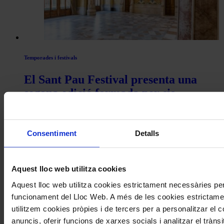
Actualitat
Temporades i festivals
El Sant Pau Festival presenta una
segona edició formada per sis
concerts al Palau de la Música i el
Recinte Modernista de Sant Pau
Consentiment
Detalls
Aquest lloc web utilitza cookies
Aquest lloc web utilitza cookies estrictament necessàries per
funcionament del Lloc Web. A més de les cookies estrictame
utilitzem cookies pròpies i de tercers per a personalitzar el co
anuncis, oferir funcions de xarxes socials i analitzar el trànsi