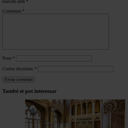
marcats amb
*
Comentari
*
Nom
*
Correu electrònic
*
Navegar
També et pot interessar
per
les
articles
de