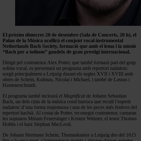
El pròxim dimecres 20 de desembre (Sala de Concerts, 20 h), el
Palau de la Música acollirà el conjunt vocal-instrumental
Netherlands Bach Society, formació que amb el lema i la missió
“Bach per a tothom” gaudeix de gran prestigi internacional.
Dirigit pel contratenor Alex Potter, que també formarà part del grup
solista vocal, es presentarà un programa amb repertori nadalenc
sorgit principalment a Leipzig durant els segles XVII i XVIII amb
obres de Schein, Kuhnau, Nicolai i Michael, i també de Lassus i
Hammerschmidt.
El programa també inclourà el
Magnificat
de Johann Sebastian
Bach, un dels cims de la música coral barroca que recull l’esperit
nadalenc d’una forma majestuosa i una de les peces més festives del
repertori bachià. Al costat de Potter, reconegut contratenor, cantaran
les sopranos Miriam Feuersinger i Kristen Wittmer, el tenor Thomas
Hobbs i el baix Stephan MacLeod.
De Johann Hermann Schein, Thomaskantor a Leipzig des del 1615
fins a la seva mort, s’interpretaran motets i algunes danses extretes