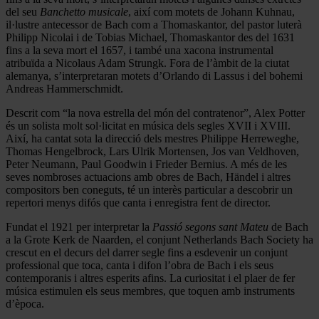
del seu
Banchetto musicale
, així com motets de Johann Kuhnau,
il·lustre antecessor de Bach com a Thomaskantor, del pastor luterà
Philipp Nicolai i de Tobias Michael, Thomaskantor des del 1631
fins a la seva mort el 1657, i també una xacona instrumental
atribuïda a Nicolaus Adam Strungk. Fora de l’àmbit de la ciutat
alemanya, s’interpretaran motets d’Orlando di Lassus i del bohemi
Andreas Hammerschmidt.
Descrit com “la nova estrella del món del contratenor”, Alex Potter
és un solista molt sol·licitat en música dels segles XVII i XVIII.
Així, ha cantat sota la direcció dels mestres Philippe Herreweghe,
Thomas Hengelbrock, Lars Ulrik Mortensen, Jos van Veldhoven,
Peter Neumann, Paul Goodwin i Frieder Bernius. A més de les
seves nombroses actuacions amb obres de Bach, Händel i altres
compositors ben coneguts, té un interès particular a descobrir un
repertori menys difós que canta i enregistra fent de director.
Fundat el 1921 per interpretar la
Passió segons sant Mateu
de Bach
a la Grote Kerk de Naarden, el conjunt Netherlands Bach Society ha
crescut en el decurs del darrer segle fins a esdevenir un conjunt
professional que toca, canta i difon l’obra de Bach i els seus
contemporanis i altres esperits afins. La curiositat i el plaer de fer
música estimulen els seus membres, que toquen amb instruments
d’època.