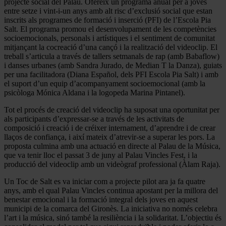
projecte social del Palau. Ofereix un programa anual per a joves
entre setze i vint-i-un anys amb alt risc d’exclusió social que estan
inscrits als programes de formació i inserció (PFI) de l’Escola Pia
Salt. El programa promou el desenvolupament de les competències
socioemocionals, personals i artístiques i el sentiment de comunitat
mitjançant la cocreació d’una cançó i la realització del videoclip. El
treball s’articula a través de tallers setmanals de rap (amb Babaflow)
i danses urbanes (amb Sandra Jurado, de Median T la Danza), guiats
per una facilitadora (Diana Español, dels PFI Escola Pia Salt) i amb
el suport d’un equip d’acompanyament socioemocional (amb la
psicòloga Mónica Aldana i la logopeda Marina Pintanel).
Tot el procés de creació del videoclip ha suposat una oportunitat per
als participants d’expressar-se a través de les activitats de
composició i creació i de créixer internament, d’aprendre i de crear
llaços de confiança, i així mateix d’atrevir-se a superar les pors. La
proposta culmina amb una actuació en directe al Palau de la Música,
que va tenir lloc el passat 3 de juny al Palau Vincles Fest, i la
producció del videoclip amb un videògraf professional (Àlam Raja).
Un Toc de Salt es va iniciar com a projecte pilot ara ja fa quatre
anys, amb el qual Palau Vincles continua apostant per la millora del
benestar emocional i la formació integral dels joves en aquest
municipi de la comarca del Gironès. La iniciativa no només celebra
l’art i la música, sinó també la resiliència i la solidaritat. L’objectiu és