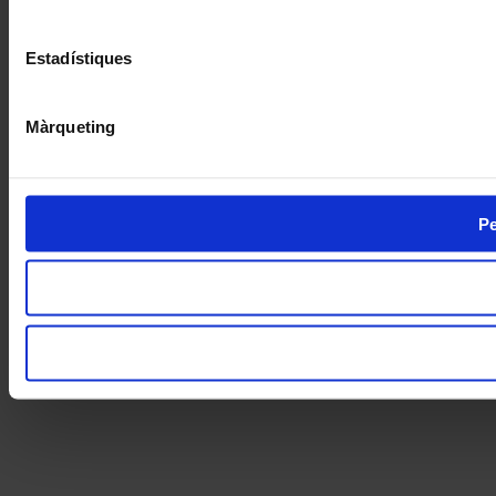
Estadístiques
Màrqueting
Pe