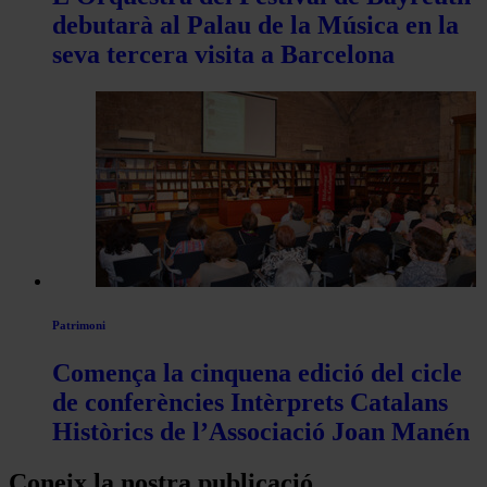
debutarà al Palau de la Música en la
seva tercera visita a Barcelona
Patrimoni
Comença la cinquena edició del cicle
de conferències Intèrprets Catalans
Històrics de l’Associació Joan Manén
Coneix la nostra publicació