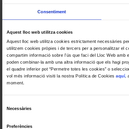
Consentiment
Aquest lloc web utilitza cookies
Aquest lloc web utilitza cookies estrictament necessàries p
utilitzem cookies pròpies i de tercers per a personalitzar el co
compartim informació sobre l'ús que faci del Lloc Web amb els
poden combinar-la amb una altra informació que els hagi propo
el quadre inferior pot “Permetre totes les cookies” o selecci
vol més informació visiti la nostra Política de Cookies
aquí
, 
moment.
Selecció
Necessàries
de
consentiment
Preferències