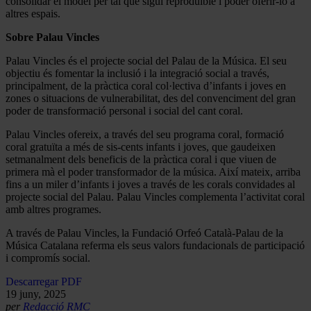
consolidar el model per tal que sigui reproduïble i poder oferir-lo a
altres espais.
Sobre Palau Vincles
Palau Vincles és el projecte social del Palau de la Música. El seu
objectiu és fomentar la inclusió i la integració social a través,
principalment, de la pràctica coral col·lectiva d’infants i joves en
zones o situacions de vulnerabilitat, des del convenciment del gran
poder de transformació personal i social del cant coral.
Palau Vincles ofereix, a través del seu programa coral, formació
coral gratuïta a més de sis-cents infants i joves, que gaudeixen
setmanalment dels beneficis de la pràctica coral i que viuen de
primera mà el poder transformador de la música. Així mateix, arriba
fins a un miler d’infants i joves a través de les corals convidades al
projecte social del Palau. Palau Vincles complementa l’activitat coral
amb altres programes.
A través de Palau Vincles, la Fundació Orfeó Català-Palau de la
Música Catalana referma els seus valors fundacionals de participació
i compromís social.
Descarregar PDF
19 juny, 2025
per
Redacció RMC