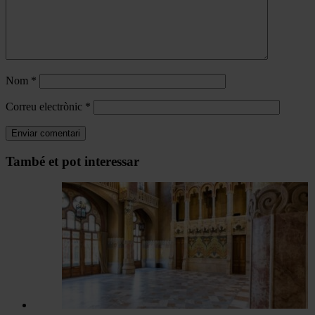
Nom
*
Correu electrònic
*
Navegar
També et pot interessar
per
les
articles
de
Actualitat