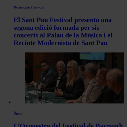
Temporades i festivals
El Sant Pau Festival presenta una
segona edició formada per sis
concerts al Palau de la Música i el
Recinte Modernista de Sant Pau
Òpera
L’Orquestra del Festival de Bayreuth