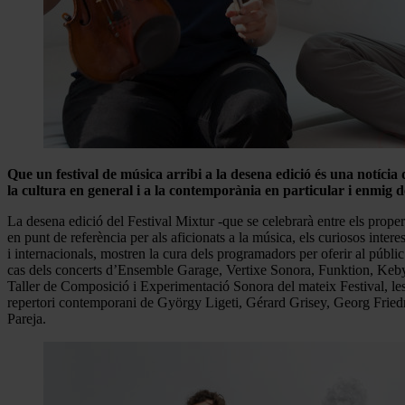
Que un festival de música arribi a la desena edició és una notíci
la cultura en general i a la contemporània en particular i enmig d
La desena edició del Festival Mixtur -que se celebrarà entre els prope
en punt de referència per als aficionats a la música, els curiosos inter
i internacionals, mostren la cura dels programadors per oferir al públic
cas dels concerts d’Ensemble Garage, Vertixe Sonora, Funktion, Keb
Taller de Composició i Experimentació Sonora del mateix Festival, le
repertori contemporani de György Ligeti, Gérard Grisey, Georg Friedr
Pareja.