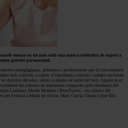
ova creació sonora en un país amb una manca endèmica de suport a
fenomen gairebé paranormal.
ropostes pedagògiques, artístiques i professionals que el converteixen
rames dels concerts, a càrrec d’importants conjunts i solistes nacionals
 les darreres dècades i obres acabades de sortir del forn. Aquest és el
mbinen les estrenes de miniatures compostes pels estudiants del
amon Lazkano, Martin Matalon i Beat Furrer–, els clàssics del
 pel Festival a Maria de Alvear, Marc Garcia Vitoria i José Río-