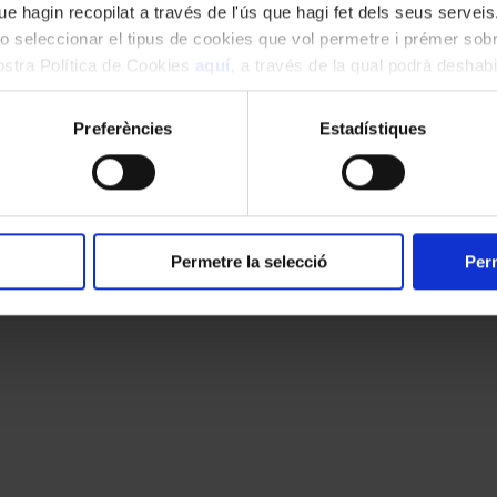
l pel compositor Josep Maria Mestres Quadreny, el qual ens va deixar el
e hagin recopilat a través de l'ús que hagi fet dels seus serveis.
a edició del Festival l’any 2013. El Festival Mixtur 2021 recordarà la p
o seleccionar el tipus de cookies que vol permetre i prémer sobr
a dotzena d’obres seves interpretades per diferents formacions.
nostra Política de Cookies
aquí
, a través de la qual podrà deshabil
ment.
Preferències
Estadístiques
Permetre la selecció
Perm