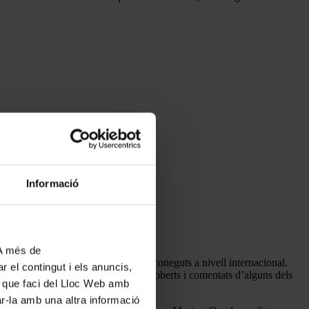
Informació
 A més de
 i improvisació, tots ells artistes reconeguts a nivell internacional.
r el contingut i els anuncis,
mpta Valls que consisteix en assajos oberts i comentats d’alguns dels
ús que faci del Lloc Web amb
ar-la amb una altra informació