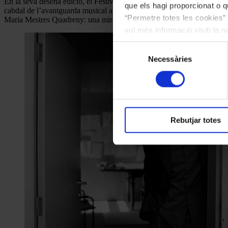
En la seva desena edició, el Festival Mixtur tindrà un record especia
que els hagi proporcionat o qu
cabdal de l’avantguarda musical a Catalunya, va participar en la segon
“Permetre totes les cookies” 
Maria Mestres Quadreny: una mirada cap al futur” i a través de la mitj
vol més informació visiti la 
les cookies en qualsevol mo
Selecció
Necessàries
de
consentiment
Rebutjar totes