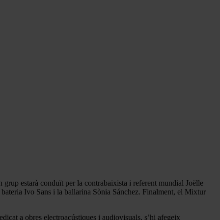
 grup estarà conduït per la contrabaixista i referent mundial Joëlle
 bateria Ivo Sans i la ballarina Sònia Sánchez. Finalment, el Mixtur
edicat a obres electroacústiques i audiovisuals, s’hi afegeix