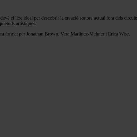
vé el lloc ideal per descobrir la creació sonora actual fora dels circui
uietuds artístiques.
ica format per Jonathan Brown, Vera Martínez-Mehner i Erica Wise.