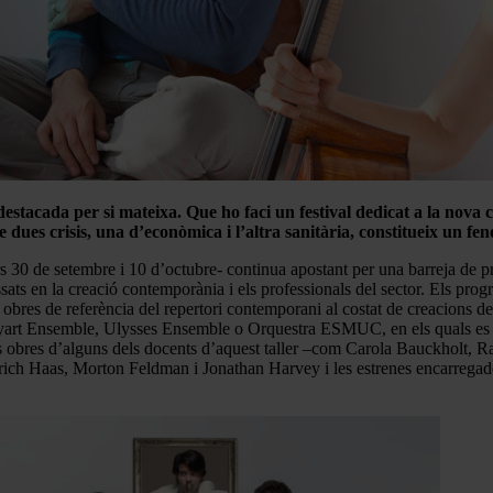
a destacada per si mateixa. Que ho faci un festival dedicat a la n
e dues crisis, una d’econòmica i l’altra sanitària, constitueix un 
rs 30 de setembre i 10 d’octubre- continua apostant per una barreja de p
essats en la creació contemporània i els professionals del sector. Els prog
 obres de referència del repertori contemporani al costat de creacions de
yart Ensemble, Ulysses Ensemble o Orquestra ESMUC, en els quals es co
s obres d’alguns dels docents d’aquest taller –com Carola Bauckholt, R
ich Haas, Morton Feldman i Jonathan Harvey i les estrenes encarregades