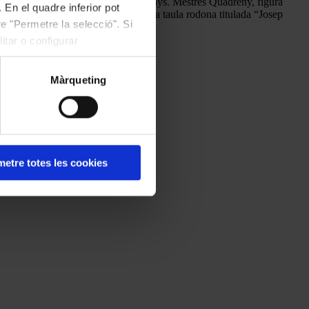
 mes de gener passat a l’edat de 91 anys. Mestres Quadreny, figura
 En el quadre inferior pot
ersona i l’obra del compositor en una taula rodona titulada “Josep
e "Permetre la selecció". Si
itar o configurar
Màrqueting
etre totes les cookies