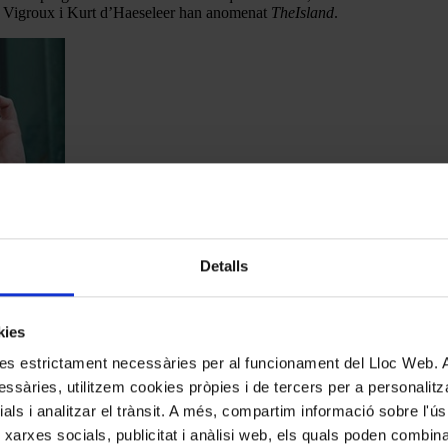
anck Vigroux i Kurt d’Haeseleer han anomenat
TheIsland
.
Detalls
kies
kies estrictament necessàries per al funcionament del Lloc Web.
rimera mà el treball dels docents dels tallers de composició, interpretació
ssàries, utilitzem cookies pròpies i de tercers per a personalitza
les tres sessions d’
El Mixtur a primària
, activitat coordinada per Assu
ials i analitzar el trànsit. A més, compartim informació sobre l'
arcelona.
 xarxes socials, publicitat i anàlisi web, els quals poden combin