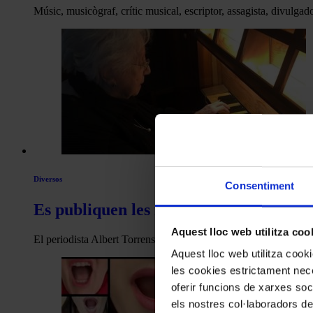
Músic, musicògraf, crític musical, escriptor, assagista, divulg
Diversos
Consentiment
Es publiquen les memòries de l’organi
Aquest lloc web utilitza coo
El periodista Albert Torrens acaba de publicar Montserrat Torr
Aquest lloc web utilitza coo
les cookies estrictament nece
oferir funcions de xarxes soc
els nostres col·laboradors de