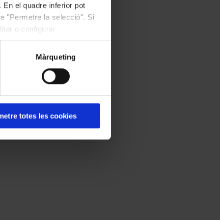
 En el quadre inferior pot
e "Permetre la selecció". Si
itar o configurar
Màrqueting
etre totes les cookies