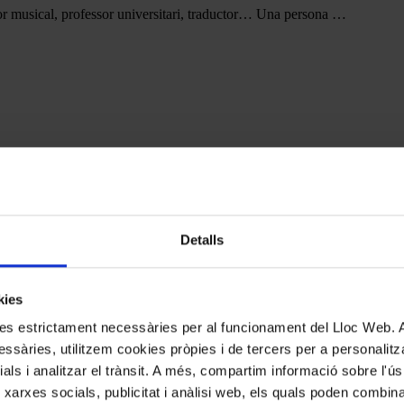
ador musical, professor universitari, traductor… Una persona …
Detalls
sta Montserrat Torrent
kies
ent, la dama de l’orgue, …
kies estrictament necessàries per al funcionament del Lloc Web.
ssàries, utilitzem cookies pròpies i de tercers per a personalitza
ials i analitzar el trànsit. A més, compartim informació sobre l'
 xarxes socials, publicitat i anàlisi web, els quals poden combin