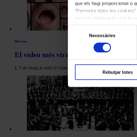
que els hagi proporcionat o qu
“Permetre totes les cookies” 
vol més informació visiti la 
les cookies en qualsevol mo
Selecció
Necessàries
de
Diversos
consentiment
El vídeo més viral del Liceu
L’1 de maig al matí el Gran Teatre del Liceu penjava al seu …
Rebutjar totes