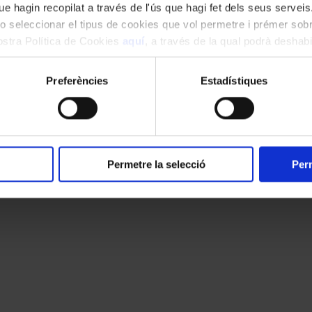
e hagin recopilat a través de l'ús que hagi fet dels seus serveis.
o seleccionar el tipus de cookies que vol permetre i prémer sobr
nostra Política de Cookies
aquí
, a través de la qual podrà deshabil
ment.
Preferències
Estadístiques
Permetre la selecció
Perm