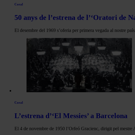
Coral
50 anys de l’estrena de l’‘Oratori de N
El desembre del 1969 s’oferia per primera vegada al nostre paí
Coral
L’estrena d’‘El Messies’ a Barcelona
El 4 de novembre de 1950 l’Orfeó Gracienc, dirigit pel mestre