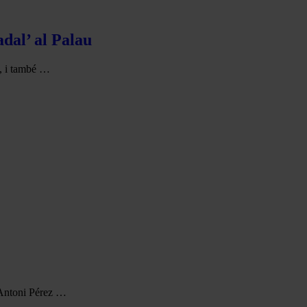
adal’ al Palau
s, i també …
 Antoni Pérez …