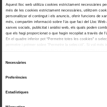
Aquest lloc web utilitza cookies estrictament necessàries pe
més de les cookies estrictament necessàries, utilitzem cooki
personalitzar el contingut i els anuncis, oferir funcions de xarx
més, compartim informació sobre l'ús que faci del Lloc Web 
xarxes socials, publicitat i anàlisi web, els quals poden com
que els hagi proporcionat o que hagin recopilat a través de l'
En el quadre inferior pot “Permetre totes les cookies” o selec
permetre i prémer sobre "Permetre la selecció". Si vol més inf
de Cookies
aquí
, a través de la qual podrà deshabilitar o co
moment.
Selecció
Necessàries
de
consentiment
Preferències
Estadístiques
Màrqueting