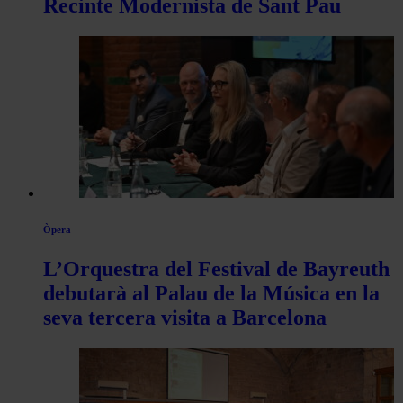
Recinte Modernista de Sant Pau
Òpera
L’Orquestra del Festival de Bayreuth
debutarà al Palau de la Música en la
seva tercera visita a Barcelona