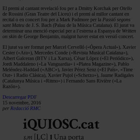
El premi al cantant revelació fou per a Dmitry Korchak per
Otello
de Rossini (Gran Teatre del Liceu) i el premi al millor cantant en
recital o en concert fou per a Mark Padmore per la
Passió segons
sant Mateu
de J. S. Bach (Palau de la Música Catalana). El jurat va
determinar una menció especial per a l’estrena a Espanya de
Written
on skin
de George Benjamin, malgrat haver estat en versió concert.
El jurat va ser format per Marcel Cervelló («Ópera Actual»), Xavier
Cester («Ara»), Mercedes Conde («Revista Musical Catalana«),
Albert Galceran (BTV i La Xarxa), César López («El Periódico»),
Jordi Maddaleno («La Vanguardia» i «Platea Magazine»), Pablo
Meléndez-Haddad («ABC»), Javier Pérez Senz («El País», «Time
Out» i Radio Clásica), Xavier Pujol («Scherzo»), Jaume Radigales
(Catalunya Música i «Ritmo») i Fernando Sans Rivière («La
Razón»).
Descarregar PDF
15 novembre, 2016
per
Redacció RMC