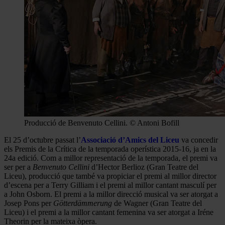
Producció de Benvenuto Cellini. © Antoni Bofill
El 25 d’octubre passat l’
Associació d’Amics del Liceu
va concedir
els Premis de la Crítica de la temporada operística 2015-16, ja en la
24a edició. Com a millor representació de la temporada, el premi va
ser per a
Benvenuto Cellini
d’Hector Berlioz (Gran Teatre del
Liceu), producció que també va propiciar el premi al millor director
d’escena per a Terry Gilliam i el premi al millor cantant masculí per
a John Osborn. El premi a la millor direcció musical va ser atorgat a
Josep Pons per
Götterdämmerung
de Wagner (Gran Teatre del
Liceu) i el premi a la millor cantant femenina va ser atorgat a Iréne
Theorin per la mateixa òpera.