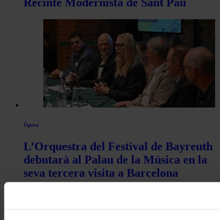
Recinte Modernista de Sant Pau
Òpera
L’Orquestra del Festival de Bayreuth
debutarà al Palau de la Música en la
seva tercera visita a Barcelona