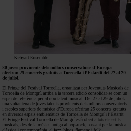
Kebyart Ensemble
80 joves provinents dels millors conservatoris d’Europa
oferiran 25 concerts gratuïts a Torroella i l’Estartit del 27 al 29
de juliol.
El Fringe del Festival Torroella, organitzat per Joventuts Musicals de
Torroella de Montgrí, arriba a la tercera edició consolidar-se com un
espai de referència per al nou talent musical. Del 27 al 29 de juliol,
una vuitantena de joves talents provinents dels millors conservatoris
i escoles superiors de música d’Europa oferiran 25 concerts gratuïts
en diversos espais emblemàtics de Torroella de Montgrí i l’Estartit.
El Fringe Festival Torroella de Montgrí està obert a tots els estils
musicals, des de la música antiga al pop-rock, passant per la música
clàssica i contemporània, el jazz, blues, flamenc i folk.