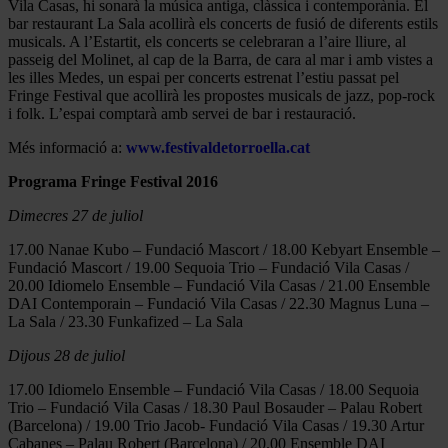
Vila Casas, hi sonarà la música antiga, clàssica i contemporània. El
bar restaurant La Sala acollirà els concerts de fusió de diferents estils
musicals. A l’Estartit, els concerts se celebraran a l’aire lliure, al
passeig del Molinet, al cap de la Barra, de cara al mar i amb vistes a
les illes Medes, un espai per concerts estrenat l’estiu passat pel
Fringe Festival que acollirà les propostes musicals de jazz, pop-rock
i folk. L’espai comptarà amb servei de bar i restauració.
Més informació a:
www.festivaldetorroella.cat
Programa Fringe Festival 2016
Dimecres 27 de juliol
17.00 Nanae Kubo – Fundació Mascort / 18.00 Kebyart Ensemble –
Fundació Mascort / 19.00 Sequoia Trio – Fundació Vila Casas /
20.00 Idiomelo Ensemble – Fundació Vila Casas / 21.00 Ensemble
DAI Contemporain – Fundació Vila Casas / 22.30 Magnus Luna –
La Sala / 23.30 Funkafized – La Sala
Dijous 28 de juliol
17.00 Idiomelo Ensemble – Fundació Vila Casas / 18.00 Sequoia
Trio – Fundació Vila Casas / 18.30 Paul Bosauder – Palau Robert
(Barcelona) / 19.00 Trio Jacob- Fundació Vila Casas / 19.30 Artur
Cabanes – Palau Robert (Barcelona) / 20.00 Ensemble DAI