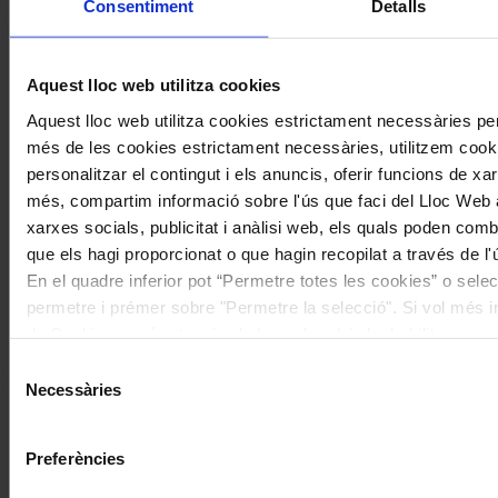
Consentiment
Detalls
Aquest lloc web utilitza cookies
Aquest lloc web utilitza cookies estrictament necessàries pe
més de les cookies estrictament necessàries, utilitzem cooki
Patrimoni
personalitzar el contingut i els anuncis, oferir funcions de xarx
més, compartim informació sobre l'ús que faci del Lloc Web 
Comença la cinquena edició del cicle
xarxes socials, publicitat i anàlisi web, els quals poden com
de conferències Intèrprets Catalans
que els hagi proporcionat o que hagin recopilat a través de l'
Històrics de l’Associació Joan Manén
En el quadre inferior pot “Permetre totes les cookies” o selec
permetre i prémer sobre "Permetre la selecció". Si vol més inf
Coneix la nostra publicació
de Cookies
aquí
, a través de la qual podrà deshabilitar o co
moment.
Selecció
I gaudeix a més dels següents descomptes:
Necessàries
de
consentiment
20% als concerts del Palau de la Música Catalana
Descomptes a altres cicles de concerts col·laboradors
Preferències