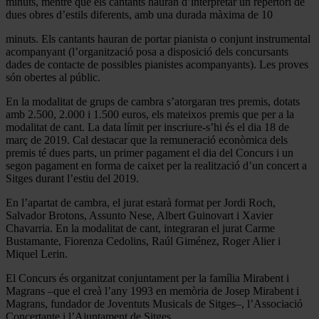
minuts, mentre que els cantants hauran d’interpretar un repertori de
dues obres d’estils diferents, amb una durada màxima de 10
minuts. Els cantants hauran de portar pianista o conjunt instrumental
acompanyant (l’organització posa a disposició dels concursants
dades de contacte de possibles pianistes acompanyants). Les proves
són obertes al públic.
En la modalitat de grups de cambra s’atorgaran tres premis, dotats
amb 2.500, 2.000 i 1.500 euros, els mateixos premis que per a la
modalitat de cant. La data límit per inscriure-s’hi és el dia 18 de
març de 2019. Cal destacar que la remuneració econòmica dels
premis té dues parts, un primer pagament el dia del Concurs i un
segon pagament en forma de caixet per la realització d’un concert a
Sitges durant l’estiu del 2019.
En l’apartat de cambra, el jurat estarà format per Jordi Roch,
Salvador Brotons, Assunto Nese, Albert Guinovart i Xavier
Chavarria. En la modalitat de cant, integraran el jurat Carme
Bustamante, Fiorenza Cedolins, Raúl Giménez, Roger Alier i
Miquel Lerin.
El Concurs és organitzat conjuntament per la família Mirabent i
Magrans –que el creà l’any 1993 en memòria de Josep Mirabent i
Magrans, fundador de Joventuts Musicals de Sitges–, l’Associació
Concertante i l’Ajuntament de Sitges.