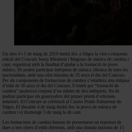
Els dies 4 i 5 de maig de 2019 tindrà lloc a Sitges la vint-i-cinquena
edició del Concurs Josep Mirabent i Magrans de música de cambra i
cant, organitzat amb la finalitat d’ajudar a la formació de joves
músics. Hi poden participar intèrprets de música clàssica de totes les
nacionalitats, amb una edat màxima de 35 anys el dia del Concurs.
Per als components de formacions de cambra s’estableix una mitjana
d’edat de 30 anys el dia del Concurs. S’entén per “formació de
cambra” qualsevol conjunt d’un mínim de dos intèrprets. No hi
podran participar els guanyadors del primer premi d’edicions
anteriors. El Concurs se celebrarà al Casino Prado Suburense de
Sitges. El dissabte 4 de maig tindrà lloc la prova de música de
cambra i el diumenge 5 de maig la de cant.
Les formacions de cambra hauran de presentaran un repertori de
dues o tres obres d’estils diferents, amb una durada màxima de 15