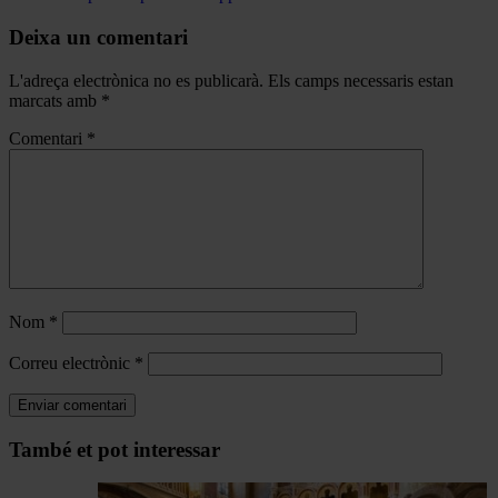
Deixa un comentari
L'adreça electrònica no es publicarà.
Els camps necessaris estan
marcats amb
*
Comentari
*
Nom
*
Correu electrònic
*
Navegar
També et pot interessar
per