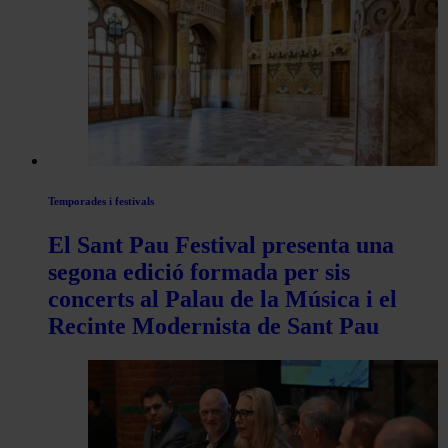
les
articles
de
Actualitat
Temporades i festivals
El Sant Pau Festival presenta una
segona edició formada per sis
concerts al Palau de la Música i el
Recinte Modernista de Sant Pau