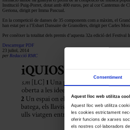
Institució Puig-Porret, dotat amb 400 euros, per al cor Cantemus de Ch
Geriona, dirigit per Imma Pascual.
En la competició de danses de 35 components com a màxim, el Grandin
han estat per a l’Esbart Dansaire de Granollers, dirigit per Carles Mo
Per conèixer la totalitat dels premis d’aquesta 32a edició del Festival
Descarregar PDF
23 juliol, 2014
per
Redacció RMC
Consentiment
Aquest lloc web utilitza coo
Aquest lloc web utilitza coo
les cookies estrictament nece
oferir funcions de xarxes soc
els nostres col·laboradors de