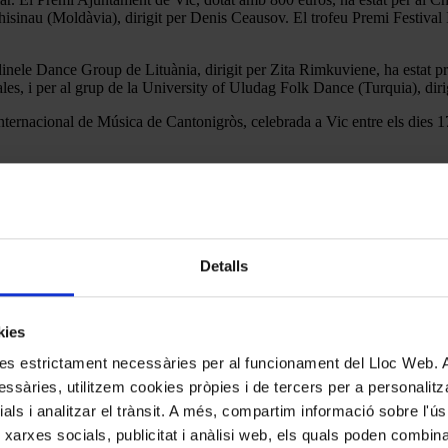
isinau (Moldàvia), dirigit per Denis Ceausov. El trofeu Premi Festival 
ele Dance Group de Lituània, dirigit per Zita Rimkuviene, ha estat pr
rales, i per al grup de la University of Uludag Folk Dance (Turquia), di
 Internacional de Música de Cantonigròs, celebrada a Vic entre els dies 1
Detalls
kies
kies estrictament necessàries per al funcionament del Lloc Web.
ssàries, utilitzem cookies pròpies i de tercers per a personalitza
ials i analitzar el trànsit. A més, compartim informació sobre l'
 xarxes socials, publicitat i anàlisi web, els quals poden combin