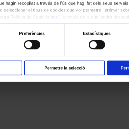
e hagin recopilat a través de l'ús que hagi fet dels seus serveis.
o seleccionar el tipus de cookies que vol permetre i prémer sobr
nostra Política de Cookies
aquí
, a través de la qual podrà deshabil
ment.
Preferències
Estadístiques
Permetre la selecció
Perm