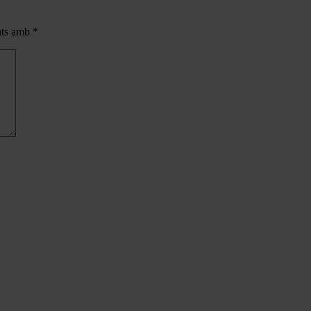
cats amb
*