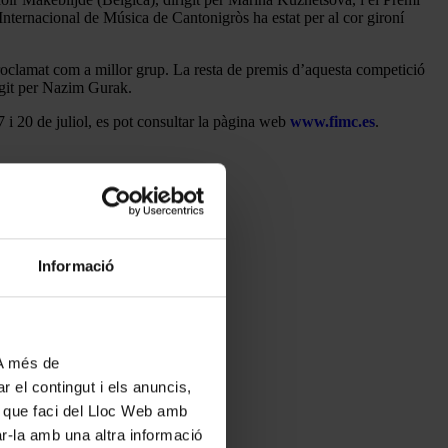
Internacional de Música de Cantonigròs ha estat per al cor gironí
oclamat com a millor grup. La resta de premis d’aquesta competició
rigit per Nazim Gurak.
7 i 20 de juliol, es pot consultar la pàgina web
www.fimc.es
.
Informació
 A més de
r el contingut i els anuncis,
ús que faci del Lloc Web amb
ar-la amb una altra informació