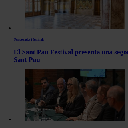
Actualitat
Temporades i festivals
El Sant Pau Festival presenta una sego
Sant Pau