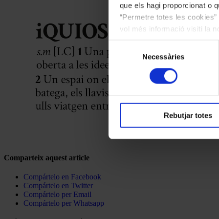
que els hagi proporcionat o qu
“Permetre totes les cookies” 
vol més informació visiti la 
les cookies en qualsevol mo
Selecció
Necessàries
de
consentiment
Rebutjar totes
Comparteix aquest article
Compártelo en Facebook
Compártelo en Twitter
Compártelo per Email
Compártelo per Whatsapp