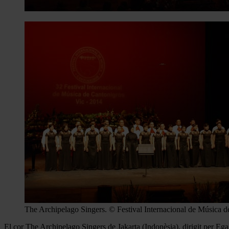
The Archipelago Singers. © Festival Internacional de Música d
El cor The Archipelago Singers de Jakarta (Indonèsia), dirigit per Eg