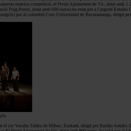
En aquesta mateixa competició, el Premi Ajuntament de Vic, dotat amb 
tució Puig-Porret, dotat amb 600 euros) ha estat per a l’argentí Estudio
ntonigròs) per al colombià Coro Universidad de Bucaramanga, dirigit p
gròs
t el cor Vocalia Taldea de Bilbao, Euskadi, dirigit per Basilio Astulez
r. El Premi Ajuntament de Vic, dotat amb 800 euros, ha estat per al Cho