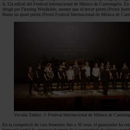
la 32a edició del Festival Internacional de Música de Cantonigròs. 
dirigit per Fleming Windkilde, mentre que el tercer premi (Premi Insti
lliurat un quart premi (Premi Festival Internacional de Música de Ca
Vocalia Taldea. © Festival Internacional de Música de Cantoni
En la competició de cors femenins fins a 36 veus, el guanyador ha esta
formació també ha guanyat el premi de la competició de música popula