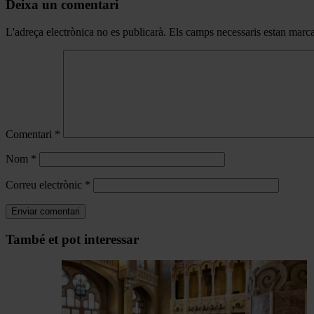
Deixa un comentari
L'adreça electrònica no es publicarà.
Els camps necessaris estan mar
Comentari
*
Nom
*
Correu electrònic
*
Navegar
També et pot interessar
per
les
articles
de