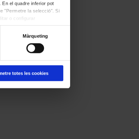
 En el quadre inferior pot
e "Permetre la selecció". Si
itar o configurar
Màrqueting
etre totes les cookies