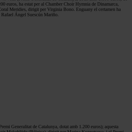
1.200 euros, ha estat per al Chamber Choir Hymnia de Dinamarca,
 Coral Meridies, dirigit per Virginia Bono. Enguany el certamen ha
er Rafael Ángel Suescún Mariño.
 (Premi Generalitat de Catalunya, dotat amb 1.200 euros); aquesta
ir Makeblijde (Bèlgica), dirigit per Marina Kuznetsova, i el Premi