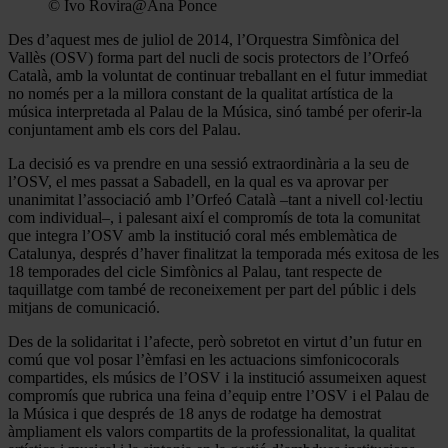
© Ivo Rovira@Ana Ponce
Des d’aquest mes de juliol de 2014, l’Orquestra Simfònica del
Vallès (OSV) forma part del nucli de socis protectors de l’Orfeó
Català, amb la voluntat de continuar treballant en el futur immediat
no només per a la millora constant de la qualitat artística de la
música interpretada al Palau de la Música, sinó també per oferir-la
conjuntament amb els cors del Palau.
La decisió es va prendre en una sessió extraordinària a la seu de
l’OSV, el mes passat a Sabadell, en la qual es va aprovar per
unanimitat l’associació amb l’Orfeó Català –tant a nivell col·lectiu
com individual–, i palesant així el compromís de tota la comunitat
que integra l’OSV amb la institució coral més emblemàtica de
Catalunya, després d’haver finalitzat la temporada més exitosa de les
18 temporades del cicle Simfònics al Palau, tant respecte de
taquillatge com també de reconeixement per part del públic i dels
mitjans de comunicació.
Des de la solidaritat i l’afecte, però sobretot en virtut d’un futur en
comú que vol posar l’èmfasi en les actuacions simfonicocorals
compartides, els músics de l’OSV i la institució assumeixen aquest
compromís que rubrica una feina d’equip entre l’OSV i el Palau de
la Música i que després de 18 anys de rodatge ha demostrat
àmpliament els valors compartits de la professionalitat, la qualitat