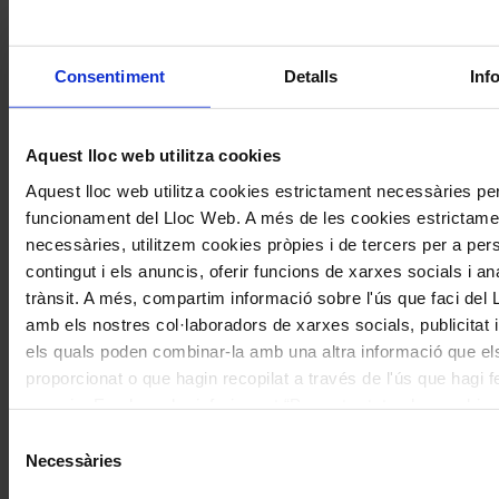
Consentiment
Detalls
Inf
Temporades i festivals
Aquest lloc web utilitza cookies
El Sant Pau Festival presenta una
segona edició formada per sis
Aquest lloc web utilitza cookies estrictament necessàries per
funcionament del Lloc Web. A més de les cookies estrictame
concerts al Palau de la Música i el
necessàries, utilitzem cookies pròpies i de tercers per a pers
Recinte Modernista de Sant Pau
contingut i els anuncis, oferir funcions de xarxes socials i ana
trànsit. A més, compartim informació sobre l'ús que faci del
amb els nostres col·laboradors de xarxes socials, publicitat i
els quals poden combinar-la amb una altra informació que el
proporcionat o que hagin recopilat a través de l'ús que hagi f
serveis. En el quadre inferior pot “Permetre totes les cookies
seleccionar el tipus de cookies que vol permetre i prémer so
Selecció
"Permetre la selecció". Si vol més informació visiti la nostra 
Necessàries
de
de Cookies
aquí
, a través de la qual podrà deshabilitar o con
consentiment