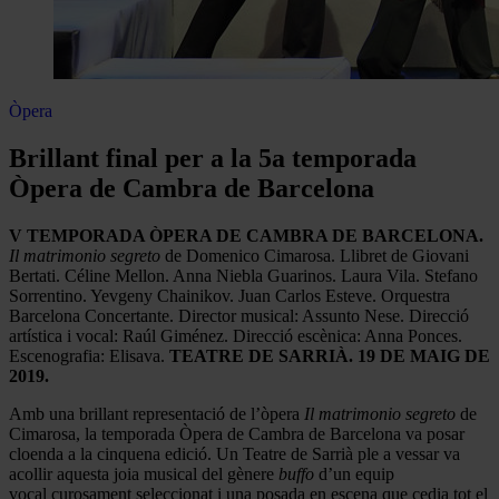
Òpera
Brillant final per a la 5a temporada
Òpera de Cambra de Barcelona
V TEMPORADA ÒPERA DE CAMBRA DE BARCELONA.
Il matrimonio segreto
de Domenico Cimarosa. Llibret de Giovani
Bertati. Céline Mellon. Anna Niebla Guarinos. Laura Vila. Stefano
Sorrentino. Yevgeny Chainikov. Juan Carlos Esteve. Orquestra
Barcelona Concertante. Director musical: Assunto Nese. Direcció
artística i vocal: Raúl Giménez. Direcció escènica: Anna Ponces.
Escenografia: Elisava.
TEATRE DE SARRIÀ. 19 DE MAIG DE
2019.
Amb una brillant representació de l’òpera
Il matrimonio segreto
de
Cimarosa, la temporada Òpera de Cambra de Barcelona va posar
cloenda a la cinquena edició. Un Teatre de Sarrià ple a vessar va
acollir aquesta joia musical del gènere
buffo
d’un equip
vocal curosament seleccionat i una posada en escena que cedia tot el