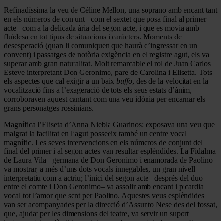
Refinadíssima la veu de Céline Mellon, una soprano amb encant tant
en els números de conjunt –com el sextet que posa final al primer
acte– com a la delicada ària del segon acte, i que es movia amb
fluïdesa en tot tipus de situacions i caràcters. Moments de
desesperació (quan li comuniquen que haurà d’ingressar en un
convent) i passatges de notòria exigència en el registre agut, els va
superar amb gran naturalitat. Molt remarcable el rol de Juan Carlos
Esteve interpretant Don Geronimo, pare de Carolina i Elisetta. Tots
els aspectes que cal exigir a un baix
buffo
, des de la velocitat en la
vocalització fins a l’exageració de tots els seus estats d’ànim,
corroboraven aquest cantant com una veu idònia per encarnar els
grans personatges rossinians.
Magnífica l’Eliseta d’Anna Niebla Guarinos: exposava una veu que
malgrat la facilitat en l’agut posseeix també un centre vocal
magnífic. Les seves intervencions en els números de conjunt del
final del primer i al segon actes van resultar esplèndides. La Fidalma
de Laura Vila –germana de Don Geronimo i enamorada de Paolino–
va mostrar, a més d’uns dots vocals innegables, un gran nivell
interpretatiu com a actriu; l’inici del segon acte –després del duo
entre el comte i Don Geronimo– va assolir amb encant i picardia
vocal tot l’amor que sent per Paolino. Aquestes veus esplèndides
van ser acompanyades per la direcció d’Assunto Nese des del fossat,
que, ajudat per les dimensions del teatre, va servir un suport