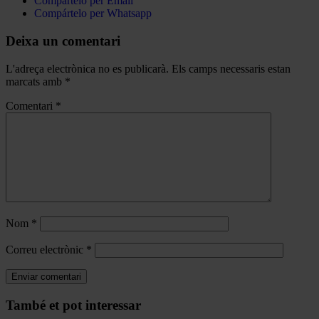
Compártelo per Email
Compártelo per Whatsapp
Deixa un comentari
L'adreça electrònica no es publicarà.
Els camps necessaris estan
marcats amb
*
Comentari
*
Nom
*
Correu electrònic
*
Navegar
També et pot interessar