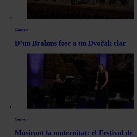
Concerts
D’un Brahms fosc a un Dvořák clar
Concerts
Musicant la maternitat: el Festival de