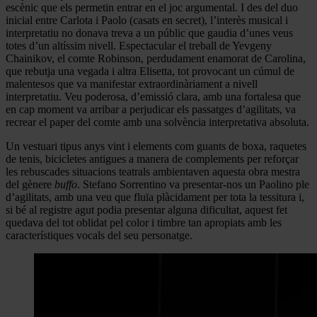
escènic que els permetin entrar en el joc argumental. I des del duo
inicial entre Carlota i Paolo (casats en secret), l’interès musical i
interpretatiu no donava treva a un públic que gaudia d’unes veus
totes d’un altíssim nivell. Espectacular el treball de Yevgeny
Chainikov, el comte Robinson, perdudament enamorat de Carolina,
que rebutja una vegada i altra Elisetta, tot provocant un cúmul de
malentesos que va manifestar extraordinàriament a nivell
interpretatiu. Veu poderosa, d’emissió clara, amb una fortalesa que
en cap moment va arribar a perjudicar els passatges d’agilitats, va
recrear el paper del comte amb una solvència interpretativa absoluta.
Un vestuari tipus anys vint i elements com guants de boxa, raquetes
de tenis, bicicletes antigues a manera de complements per reforçar
les rebuscades situacions teatrals ambientaven aquesta obra mestra
del gènere
buffo
. Stefano Sorrentino va presentar-nos un Paolino ple
d’agilitats, amb una veu que fluïa plàcidament per tota la tessitura i,
si bé al registre agut podia presentar alguna dificultat, aquest fet
quedava del tot oblidat pel color i timbre tan apropiats amb les
característiques vocals del seu personatge.