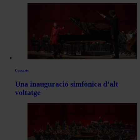
per
les
articles
de
Actualitat
Concerts
Una inauguració simfònica d’alt
voltatge