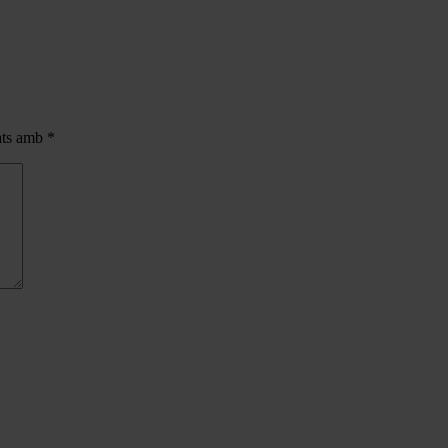
cats amb
*