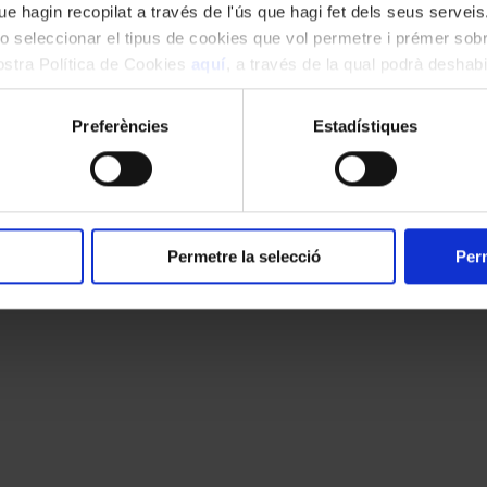
e hagin recopilat a través de l'ús que hagi fet dels seus serveis.
o seleccionar el tipus de cookies que vol permetre i prémer sobr
nostra Política de Cookies
aquí
, a través de la qual podrà deshabil
ment.
Preferències
Estadístiques
Permetre la selecció
Perm