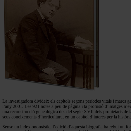
La investigadora divideix els capítols segons períodes vitals i marcs 
l’any 2001. Les 921 notes a peu de pàgina i la profusió d’imatges n’ev
una reconstrucció genealògica des del segle XVII dels propietaris de l
seus coneixements d’horticultura, en un capítol d’interès per la història
Sense un índex onomàstic, l’edició d’aquesta biografia ha rebut un form