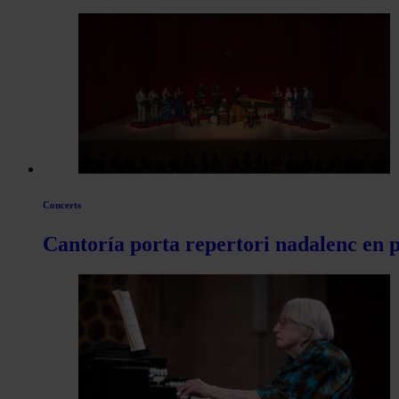
per
les
articles
de
Actualitat
Concerts
Cantoría porta repertori nadalenc en pl