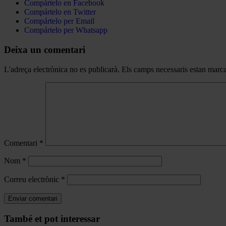
Compártelo en Facebook
Compártelo en Twitter
Compártelo per Email
Compártelo per Whatsapp
Deixa un comentari
L'adreça electrònica no es publicarà.
Els camps necessaris estan mar
Comentari
*
Nom
*
Correu electrònic
*
Navegar
També et pot interessar