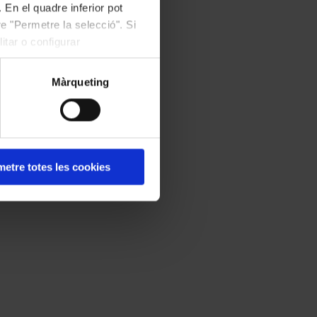
 En el quadre inferior pot
e "Permetre la selecció". Si
itar o configurar
Màrqueting
etre totes les cookies