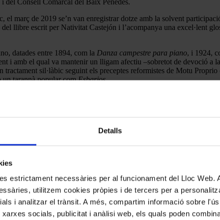
 i del Consell Comarcal del Baix Penedès.
, el març de 2019 se’n van enregistrar dotze amb la solvent participació 
del llibre escrit per Nativitat Castejón i l’acompanya una excel·lent gl
iano, datades entre 1894, com la
Danza campestre para piano
, i 1924, 
cent i amb el qual va mantenir un lligam afectiu –sobretot de devoció a l
 tractament sil·làbic seguint els preceptes reformistes de Motu Proprio 
 o un tarannà popular com
Esbarjos
.
obre dos grans blocs temàtics amb suggerents idees secundàries (
Marxa 
rò sempre amb un caràcter afable, d’arrel diatònica i cromàtica, clareda
geses i benestants.
Detalls
kies
kies estrictament necessàries per al funcionament del Lloc Web.
ssàries, utilitzem cookies pròpies i de tercers per a personalitza
ials i analitzar el trànsit. A més, compartim informació sobre l'
 xarxes socials, publicitat i anàlisi web, els quals poden combin