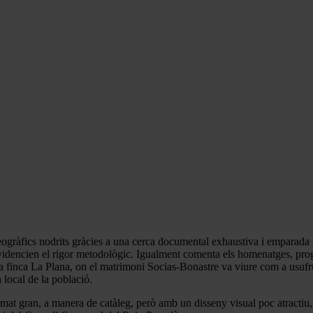
geogràfics nodrits gràcies a una cerca documental exhaustiva i emparada
idencien el rigor metodològic. Igualment comenta els homenatges, progra
a finca La Plana, on el matrimoni Socias-Bonastre va viure com a usufru
 local de la població.
at gran, a manera de catàleg, però amb un disseny visual poc atractiu, tot