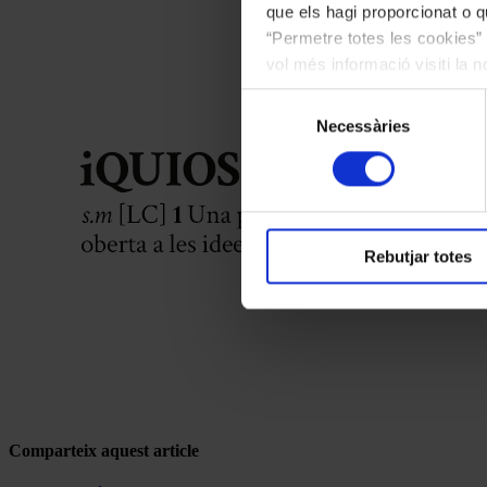
que els hagi proporcionat o qu
“Permetre totes les cookies” 
vol més informació visiti la 
les cookies en qualsevol mo
Selecció
Necessàries
de
consentiment
Rebutjar totes
Comparteix aquest article