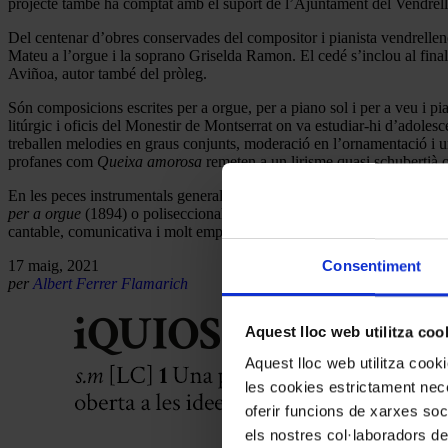
projecte també ha comptat amb el suport de l’Ajuntament del Vendrell
Del centenar d’obres conservades del compositor i pianista vendrellenc
Mateu a l’orgue i la soprano Griselda Ramon. El cedé s’inclou al final 
Aviñoa, autor també del pròleg.
Són composicions escrites per a orgue, per a piano sol i per a veu i p
litúrgic i oficis del Monestir de Montserrat on va estudiar-hi d’adoles
treballen melodies en graus conjunts, moderació en l’ornamentació i un
profanes com
Queixa amorosa
remeten a un lirisme quasi schubertià
En les peces instrumentals generalment hi domina en forma ternària s
per a orgue
(1894) o poliseccionals com el
Vals per a piano
(1896), pe
cantable, comunicativa i molt emparentada amb el gust de les llars bur
17 maig, 2021
Consentiment
per
Albert Ferrer Flamarich
Aquest lloc web utilitza coo
Aquest lloc web utilitza coo
les cookies estrictament nece
oferir funcions de xarxes soc
els nostres col·laboradors de