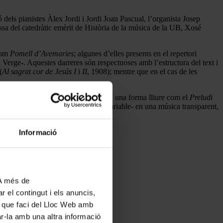
dels pianistes Àlex Jordi i Jordi Joan Pascual, l’organista Josep
ossa del catedràtic emèrit de Història de la música de la UB, Xosé
com
Pomell d’Avemaries
; algunes d’elles presents en el repertori
a Verge-. Aquestes darreres són respectuoses amb l’estructura del text i
(
Al sagrat cor de Jesús I
i
II
, 1908); mentre que en el cas de les
per a piano
, 1895). Altres presenten una forma lliure com el
Preludi
t formal i de textures –de densitat variable- en una música transparent,
Informació
 A més de
r el contingut i els anuncis,
ús que faci del Lloc Web amb
ar-la amb una altra informació