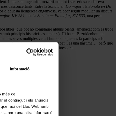
ient. L’aparent ingenuïtat mozartiana –tot i ser seriosa en la seva
s més desconcertants. Entre la
Sonata en Do major
i la
Sonata en Do
atisos d’aquesta lleugeresa enganyosa, va aconseguir modular un discurs
 major
,
KV 284,
i en la
Sonata en Fa major
,
KV 533
, una peça
possibles, que pot no complaure alguns oients, amenaçat com es troba
t amb principis historicistes similars). Hi ha en Bezuidenhout un
en les seves múltiples veus i humors, i que ens fa partícips a la
orprendre. El cicle de sonates ha acabat, i és una llàstima…, però què
ens reserva encara emocions de signe inesperat.
Informació
 A més de
r el contingut i els anuncis,
ús que faci del Lloc Web amb
ar-la amb una altra informació