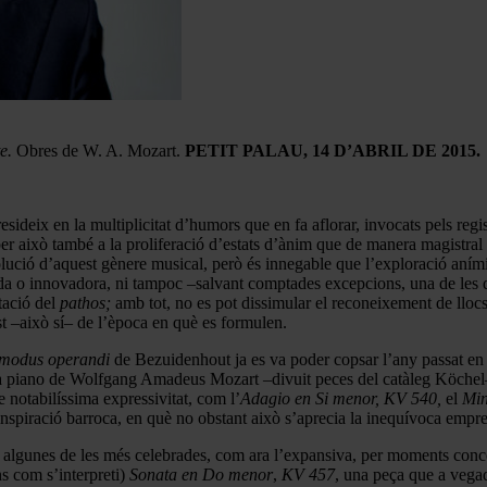
e.
Obres de W. A. Mozart.
PETIT PALAU, 14 D’ABRIL DE 2015.
ideix en la multiplicitat d’humors que en fa aflorar, invocats pels regis
 i per això també a la proliferació d’estats d’ànim que de manera magistral
ució d’aquest gènere musical, però és innegable que l’exploració aními
ada o innovadora, ni tampoc –salvant comptades excepcions, una de les 
itació del
pathos;
amb tot, no es pot dissimular el reconeixement de lloc
ust –això sí– de l’època en què es formulen.
modus operandi
de Bezuidenhout ja es va poder copsar l’any passat en do
 a piano de Wolfgang Amadeus Mozart –divuit peces del catàleg Köchel– 
de notabilíssima expressivitat, com l’
Adagio en Si menor, KV 540,
el
Min
inspiració barroca, en què no obstant això s’aprecia la inequívoca empr
en algunes de les més celebrades, com ara l’expansiva, per moments conc
ns com s’interpreti)
Sonata en Do menor
,
KV 457
, una peça que a veg