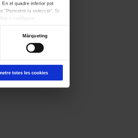
 En el quadre inferior pot
e "Permetre la selecció". Si
itar o configurar
Màrqueting
etre totes les cookies