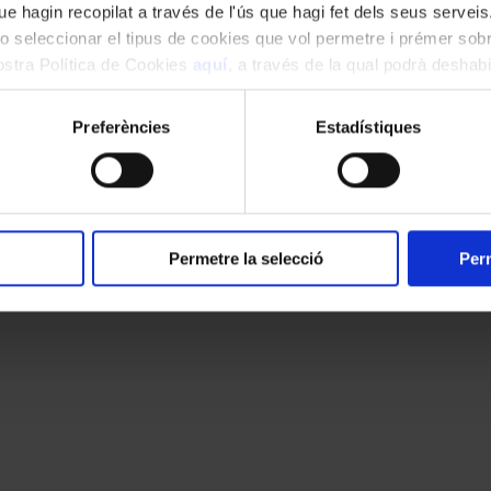
e hagin recopilat a través de l'ús que hagi fet dels seus serveis.
o seleccionar el tipus de cookies que vol permetre i prémer sobr
nostra Política de Cookies
aquí
, a través de la qual podrà deshabil
ment.
Preferències
Estadístiques
Permetre la selecció
Perm