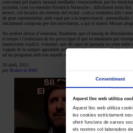
com estan pel mateix tarannà meditatiu i transcendent, per les intuïcions
jocositat, com va entendre Friedrich Nietzsche–, difícilment troba llo
menor
, col·locades als extrems del recital –com a veritables alfa i o
de gran espontaneïtat, amb espai per a la improvisació –premeditada 
inicialment composta per dos moviments, a qui el mateix Mozart afegi
No podem deixar d’esmentar, finalment, que el fraseig de Bezuidenhout
el
tempo
i l’estructura de les peces (que sí que es mantenen per exemp
manierisme explícit, voluntari, que dit sigui de passada no resta mèrit
vegada de la sempre agradable possibilitat d’una revisitació, d’un des
tal un programa amb tots aquells moviments per a piano aïllats, inacab
20 abril, 2015
per
Redacció RMC
Consentiment
Aquest lloc web utilitza coo
Aquest lloc web utilitza coo
les cookies estrictament nece
oferir funcions de xarxes soc
els nostres col·laboradors de