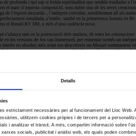
 de profunda i qui sap si ferida espiritualitat que sembla traslladar a l’o
c en el marc d’aquesta composició, sens dubte una de les seves creacion
mega de l’esperit mozartià–, l’intèrpret convidat, sensiblement afí als m
i perfectament estudiada, s’entén– també en la primerenca
Sonata en Re
ria el
Rondó
KV 584, a més d’una cadència nova.
 s’afanya tant en la potenciació dels matisos, de totes les
entonacions
le en les versions de Jos van Immerseel, per esmentar només un intèrpre
 o interès en absolut; més aviat ens descobreix un Mozart summament viu 
cobriment perpetu en peces que no per familiars o clàssiques deixen de s
ats o simplement desconeguts? La imaginació i habilitat de l’intèrpret 
Detalls
kies
kies estrictament necessàries per al funcionament del Lloc Web.
ssàries, utilitzem cookies pròpies i de tercers per a personalitza
ials i analitzar el trànsit. A més, compartim informació sobre l'
 xarxes socials, publicitat i anàlisi web, els quals poden combin