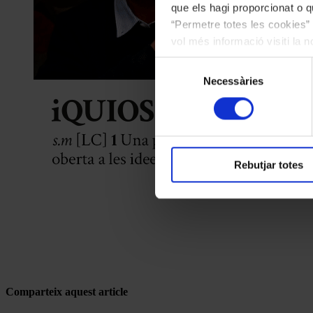
que els hagi proporcionat o qu
“Permetre totes les cookies” 
vol més informació visiti la 
les cookies en qualsevol mo
Selecció
Necessàries
de
consentiment
Rebutjar totes
Comparteix aquest article