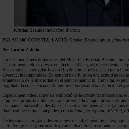
Kristian Bezuidenhout (foto d’arxiu)
PALAU 100 CONSTEL·LACIÓ
. Kristian Bezuidenhout,
pianofort
Per Jacobo Zabalo
Un dels mèrits més destacables del Mozart de Kristian Bezuidenhout res
L’instrument antic es presta, en efecte, al diàleg, als efectes teatrals,
S’acostuma a assenyalar Joseph Haydn com el més decisiu per a l’evol
diversitat incomparables. En general no s’hi troba una actitud agosar
tematització de la interioritat en el sentit romàntic ni, com a tal, explic
fragilitat i la consciència de finitud reverberen amb la discreció i el g
Especialment adequat per a l’exhibició de la creativitat mozartiana, el
d’aquesta proposta ambiciosa, que presenta la integral de sonates per
fascinants i inclassificables fantasies, certs moviments aïllats (alguns 
finalment peces poc conegudes, com la
Suite per a piano
,
KV 399,
d’
De les sonates programades en aquest recital, el penúltim, s’expliqu
part, l’enigmàtica (preromàntica, romàntica i fins postromàntica, sego