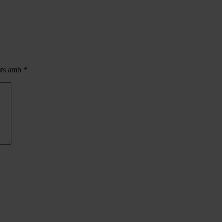
cats amb
*