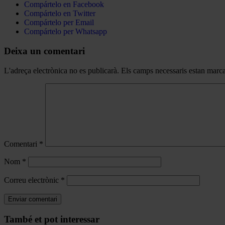
Compártelo en Facebook
Compártelo en Twitter
Compártelo per Email
Compártelo per Whatsapp
Deixa un comentari
L'adreça electrònica no es publicarà.
Els camps necessaris estan mar
Comentari
*
Nom
*
Correu electrònic
*
Navegar
També et pot interessar