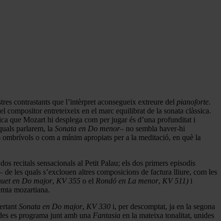
tres contrastants que l’intèrpret aconsegueix extreure del
pianoforte
.
 el compositor entreteixeix en el marc equilibrat de la sonata clàssica.
ca que Mozart hi desplega com per jugar és d’una profunditat i
quals parlarem, la
Sonata en Do menor
– no sembla haver-hi
s ombrívols o com a mínim apropiats per a la meditació, en què la
s recitals sensacionals al Petit Palau; els dos primers episodis
de les quals s’exclouen altres composicions de factura lliure, com les
uet en Do major
,
KV 355
o el
Rondó en La menor
,
KV 511)
i
emta mozartiana.
ertant
Sonata en Do major
,
KV 330
i, per descomptat, ja en la segona
ades es programa junt amb una
Fantasia
en la mateixa tonalitat, unides