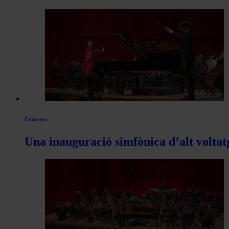
per
les
articles
de
Actualitat
Concerts
Una inauguració simfònica d’alt voltat