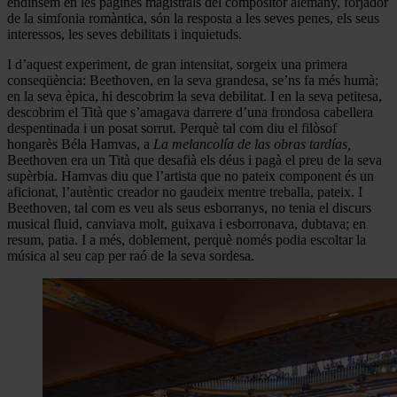
endinsem en les pàgines magistrals del compositor alemany, forjador
de la simfonia romàntica, són la resposta a les seves penes, els seus
interessos, les seves debilitats i inquietuds.
I d’aquest experiment, de gran intensitat, sorgeix una primera
conseqüència: Beethoven, en la seva grandesa, se’ns fa més humà;
en la seva èpica, hi descobrim la seva debilitat. I en la seva petitesa,
descobrim el Tità que s’amagava darrere d’una frondosa cabellera
despentinada i un posat sorrut. Perquè tal com diu el filòsof
hongarès Béla Hamvas, a
La melancolía de las obras tardías,
Beethoven era un Tità que desafià els déus i pagà el preu de la seva
supèrbia. Hamvas diu que l’artista que no pateix component és un
aficionat, l’autèntic creador no gaudeix mentre treballa, pateix. I
Beethoven, tal com es veu als seus esborranys, no tenia el discurs
musical fluid, canviava molt, guixava i esborronava, dubtava; en
resum, patia. I a més, doblement, perquè només podia escoltar la
música al seu cap per raó de la seva sordesa.