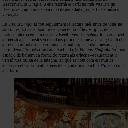
Beethoven, la
Cinquena
ens retornà el caràcter més vitalista de
Beethoven, amb una solemnitat desenfadada per part dels músics
veneçolans.
La
Sisena Simfonia
fou segurament la lectura més lírica de totes les
simfonies
,
tot accentuant-ne el caràcter bucòlic, Virgílic, de la
mètrica interna en la música de Beethoven. La
Setena
fou certament
apoteòsica; els músics veneçolans porten el ritme a la sang i amb ells
aquesta simfonia sonà com una bacanal orquestrada i mesurada,
però plena d’impuls orgiàstic. Amb ella, la
Vuitena
Simfonia
fou una
espècie de bàlsam en forma de retorn als orígens –segurament la
versió més fluixa de la integral, en què es notà com els músics
acusaven el cansament– abans de la coda final, amb la
Novena
com
a colofó.