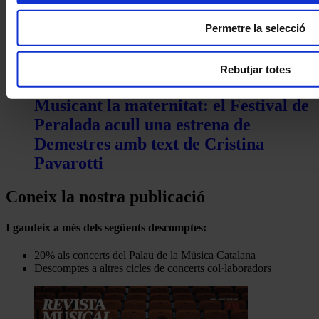
Permetre la selecció
Rebutjar totes
Concerts
Musicant la maternitat: el Festival de
Peralada acull una estrena de
Demestres amb text de Cristina
Pavarotti
Coneix la nostra publicació
I gaudeix a més dels següents descomptes:
20% als concerts del Palau de la Música Catalana
Descomptes a altres cicles de concerts col·laboradors