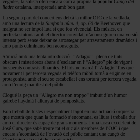
vegades, la solista oferí encara com a propina la popular
Cançó del
lladre
catalana, interpretada amb bon gust.
La segona part del concert ens deixà la millor OJC de la vetllada,
amb una lectura de la
Simfonia núm. 4, op. 60
de Beethoven que
malgrat no ser impol·luta sí que fou vivencial. Els músics, en
perfecta sintonia amb el director convidat, n’aconseguiren una versió
intensa però sense deixar-se arrossegar per arravataments dramàtics i
amb punts culminants ben aconseguits.
S’inicià amb una lenta introducció –“Adagio”– plena de tints
obscurs i misteriosos abans d’esclatar en l’“Allegro” ple de vigor i
inesperats contrasts dinàmics. El lirisme marcà l’“Adagio” fins que
novament i per tercera vegada el telèfon mòbil tornà a erigir-se en
protagonista amb el seu so escabellat i ens torturà per tercera vegada,
amb l’enuig manifest del públic.
Clogué la peça un “Allegro ma non troppo” imbuït d’un humor
gairebé haydnià i allunyat de pompositats.
Bon treball de fustes i especialment fagot en una actuació orquestral
que mostrà que quan la formació s’encomana, es lliura i treballa dur
amb el director és capaç de grans moments. I una tasca excel·lent de
José Cura, que sabé treure tot el suc als membres de l’OJC i que
encara s’acomiadà de l’ovació del públic cantant una cançó de
Guastavino al costat de la guitarrista.