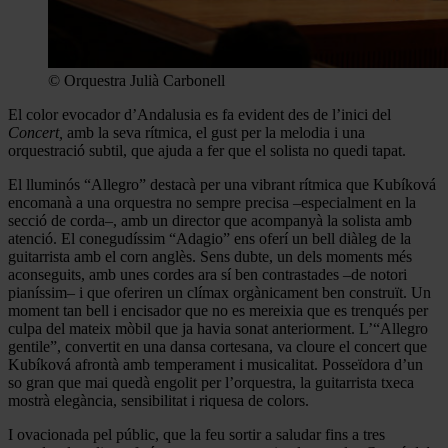
© Orquestra Julià Carbonell
El color evocador d’Andalusia es fa evident des de l’inici del
Concert,
amb la seva rítmica, el gust per la melodia i una
orquestració subtil, que ajuda a fer que el solista no quedi tapat.
El lluminós “Allegro” destacà per una vibrant rítmica que Kubíková
encomanà a una orquestra no sempre precisa –especialment en la
secció de corda–, amb un director que acompanyà la solista amb
atenció. El conegudíssim “Adagio” ens oferí un bell diàleg de la
guitarrista amb el corn anglès. Sens dubte, un dels moments més
aconseguits, amb unes cordes ara sí ben contrastades –de notori
pianíssim– i que oferiren un clímax orgànicament ben construït. Un
moment tan bell i encisador que no es mereixia que es trenqués per
culpa del mateix mòbil que ja havia sonat anteriorment. L’“Allegro
gentile”, convertit en una dansa cortesana, va cloure el concert que
Kubíková afrontà amb temperament i musicalitat. Posseïdora d’un
so gran que mai quedà engolit per l’orquestra, la guitarrista txeca
mostrà elegància, sensibilitat i riquesa de colors.
I ovacionada pel públic, que la feu sortir a saludar fins a tres