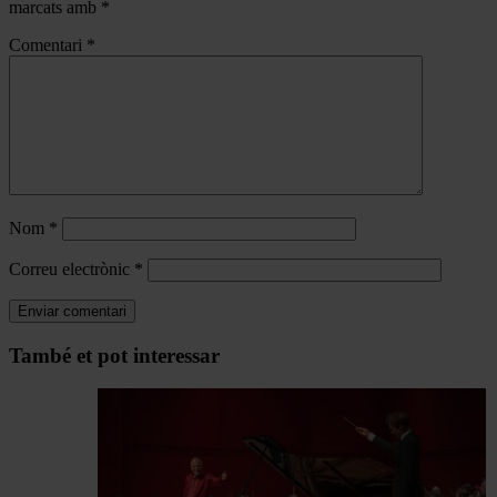
marcats amb
*
Comentari
*
Nom
*
Correu electrònic
*
Navegar
També et pot interessar
per
les
articles
de