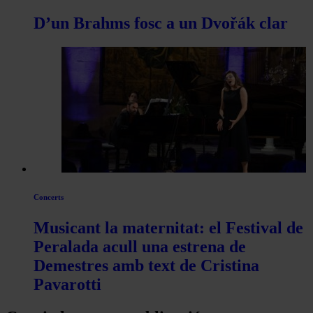
D’un Brahms fosc a un Dvořák clar
Concerts
Musicant la maternitat: el Festival de
Peralada acull una estrena de
Demestres amb text de Cristina
Pavarotti