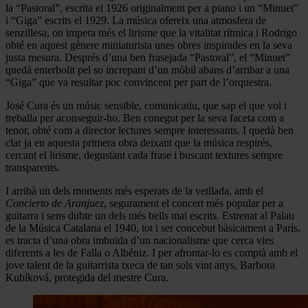
la “Pastoral”, escrita el 1926 originalment per a piano i un “Minuet”
i “Giga” escrits el 1929. La música ofereix una atmosfera de
senzillesa, on impera més el lirisme que la vitalitat rítmica i Rodrigo
obté en aquest gènere miniaturista unes obres inspirades en la seva
justa mesura. Després d’una ben frasejada “Pastoral”, el “Minuet”
quedà enterbolit pel so increpant d’un mòbil abans d’arribar a una
“Giga” que va resultar poc convincent per part de l’orquestra.
José Cura és un músic sensible, comunicatiu, que sap el que vol i
treballa per aconseguir-ho. Ben conegut per la seva faceta com a
tenor, obté com a director lectures sempre interessants. I quedà ben
clar ja en aquesta primera obra deixant que la música respirés,
cercant el lirisme, degustant cada frase i buscant textures sempre
transparents.
I arribà un dels moments més esperats de la vetllada, amb el
Concierto de Aranjuez
, segurament el concert més popular per a
guitarra i sens dubte un dels més bells mai escrits. Estrenat al Palau
de la Música Catalana el 1940, tot i ser concebut bàsicament a París,
es tracta d’una obra imbuïda d’un nacionalisme que cerca vies
diferents a les de Falla o Albéniz. I per afrontar-lo es comptà amb el
jove talent de la guitarrista txeca de tan sols vint anys, Barbora
Kubíková, protegida del mestre Cura.