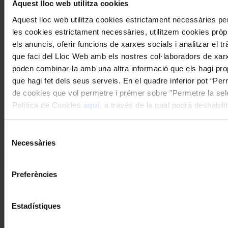
Aquest lloc web utilitza cookies
Aquest lloc web utilitza cookies estrictament necessàries p
les cookies estrictament necessàries, utilitzem cookies pròpie
els anuncis, oferir funcions de xarxes socials i analitzar el 
que faci del Lloc Web amb els nostres col·laboradors de xarxes
poden combinar-la amb una altra informació que els hagi prop
que hagi fet dels seus serveis. En el quadre inferior pot “Per
de cookies que vol permetre i prémer sobre "Permetre la selec
Política de Cookies
aquí
, a través de la qual podrà deshabili
Subscriu-te
moment.
Twitter feed is not available at the moment.
Segueix-nos a Twitter
Selecció
Necessàries
de
Accedeix a l’hemeroteca de la Revista Musical Catalana
clicant
consentiment
aquí
Preferències
Compártelo en Facebook
Compártelo en Twitter
Compártelo per Email
Estadístiques
Compártelo per Whatsapp
Sobre la RMC