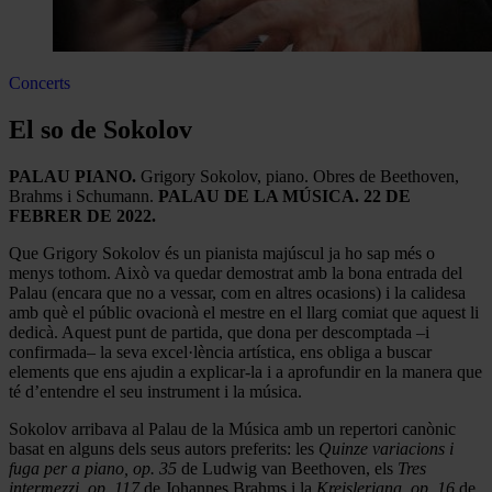
Concerts
El so de Sokolov
PALAU PIANO.
Grigory Sokolov, piano. Obres de Beethoven,
Brahms i Schumann.
PALAU DE LA MÚSICA. 22 DE
FEBRER DE 2022.
Que Grigory Sokolov és un pianista majúscul ja ho sap més o
menys tothom. Això va quedar demostrat amb la bona entrada del
Palau (encara que no a vessar, com en altres ocasions) i la calidesa
amb què el públic ovacionà el mestre en el llarg comiat que aquest li
dedicà. Aquest punt de partida, que dona per descomptada –i
confirmada– la seva excel·lència artística, ens obliga a buscar
elements que ens ajudin a explicar-la i a aprofundir en la manera que
té d’entendre el seu instrument i la música.
Sokolov arribava al Palau de la Música amb un repertori canònic
basat en alguns dels seus autors preferits: les
Quinze variacions i
fuga per a piano, op. 35
de Ludwig van Beethoven, els
Tres
intermezzi
,
op. 117
de Johannes Brahms i la
Kreisleriana
,
op. 16
de