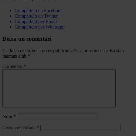
Compártelo en Facebook
Compártelo en Twitter
Compártelo per Email
Compártelo per Whatsapp
Deixa un comentari
L'adreça electrònica no es publicarà.
Els camps necessaris estan
marcats amb
*
Comentari
*
Nom
*
Correu electrònic
*