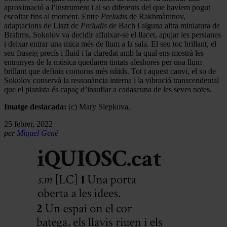
aproximació a l’instrument i al so diferents del que havíem pogut
escoltar fins al moment. Entre
Preludis
de Rakhmàninov,
adaptacions de Liszt de
Preludis
de Bach i alguna altra miniatura de
Brahms, Sokolov va decidir afluixar-se el llacet, apujar les persianes
i deixar entrar una mica més de llum a la sala. El seu toc brillant, el
seu fraseig precís i fluid i la claredat amb la qual ens mostrà les
entranyes de la música quedaren tintats aleshores per una llum
brillant que definia contorns més nítids. Tot i aquest canvi, el so de
Sokolov conservà la ressonància interna i la vibració transcendental
que el pianista és capaç d’insuflar a cadascuna de les seves notes.
Imatge destacada:
(c) Mary Slepkova.
25 febrer, 2022
per
Miquel Gené