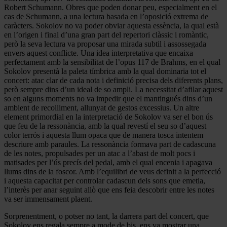
Robert Schumann. Obres que poden donar peu, especialment en el
cas de Schumann, a una lectura basada en l’oposició extrema de
caràcters. Sokolov no va poder obviar aquesta essència, la qual està
en l’origen i final d’una gran part del repertori clàssic i romàntic,
però la seva lectura va proposar una mirada subtil i assossegada
envers aquest conflicte. Una idea interpretativa que encaixa
perfectament amb la sensibilitat de l’opus 117 de Brahms, en el qual
Sokolov presentà la paleta tímbrica amb la qual dominaria tot el
concert: atac clar de cada nota i definició precisa dels diferents plans,
però sempre dins d’un ideal de so ampli. La necessitat d’afilar aquest
so en alguns moments no va impedir que el mantingués dins d’un
ambient de recolliment, allunyat de gestos excessius. Un altre
element primordial en la interpretació de Sokolov va ser el bon ús
que feu de la ressonància, amb la qual revestí el seu so d’aquest
color terrós i aquesta llum opaca que de manera tosca intentem
descriure amb paraules. La ressonància formava part de cadascuna
de les notes, propulsades per un atac a l’abast de molt pocs i
matisades per l’ús precís del pedal, amb el qual encenia i apagava
llums dins de la foscor. Amb l’equilibri de veus definit a la perfecció
i aquesta capacitat per controlar cadascun dels sons que emetia,
l’interès per anar seguint allò que ens feia descobrir entre les notes
va ser immensament plaent.
Sorprenentment, o potser no tant, la darrera part del concert, que
Sokolov ens regala sempre a mode de bis, ens va mostrar una