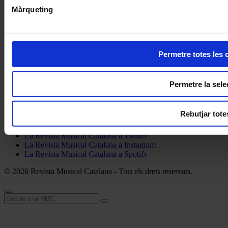
Contacte
Màrqueting
Punts de venda
Subscriu-te
Publicitat
Webs recomanades
Permetre totes les 
Avís legal
Política de privacitat
Permetre la sele
Sobre les cookies
Segueix la RMC
Rebutjar tote
La Revista Musical Catalana a Facebook
La Revista Musical Catalana a Twitter
La Revista Musical Catalana a Instagram
La Revista Musical Catalana a Spotify
© 2026 Revista Musical Catalana - Tots els drets reservats.
Cerca