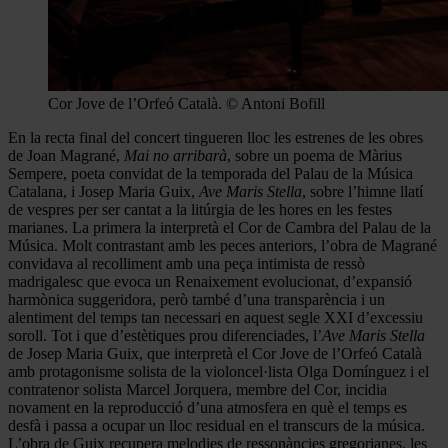
Cor Jove de l’Orfeó Català. © Antoni Bofill
En la recta final del concert tingueren lloc les estrenes de les obres
de Joan Magrané,
Mai no arribarà
, sobre un poema de Màrius
Sempere, poeta convidat de la temporada del Palau de la Música
Catalana, i Josep Maria Guix,
Ave Maris Stella
, sobre l’himne llatí
de vespres per ser cantat a la litúrgia de les hores en les festes
marianes. La primera la interpretà el Cor de Cambra del Palau de la
Música. Molt contrastant amb les peces anteriors, l’obra de Magrané
convidava al recolliment amb una peça intimista de ressò
madrigalesc que evoca un Renaixement evolucionat, d’expansió
harmònica suggeridora, però també d’una transparència i un
alentiment del temps tan necessari en aquest segle XXI d’excessiu
soroll. Tot i que d’estètiques prou diferenciades, l’
Ave Maris Stella
de Josep Maria Guix, que interpretà el Cor Jove de l’Orfeó Català
amb protagonisme solista de la violoncel·lista Olga Domínguez i el
contratenor solista Marcel Jorquera, membre del Cor, incidia
novament en la reproducció d’una atmosfera en què el temps es
desfà i passa a ocupar un lloc residual en el transcurs de la música.
L’obra de Guix recupera melodies de ressonàncies gregorianes, les