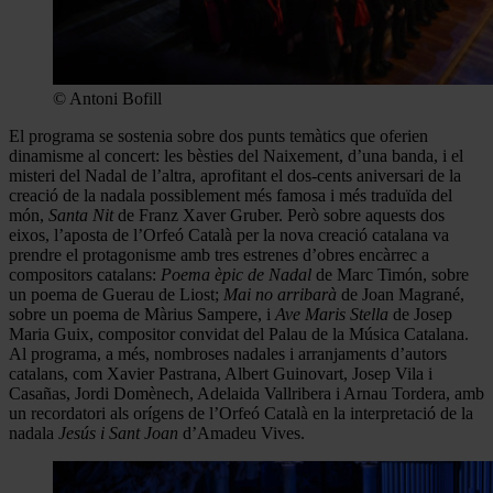
© Antoni Bofill
El programa se sostenia sobre dos punts temàtics que oferien
dinamisme al concert: les bèsties del Naixement, d’una banda, i el
misteri del Nadal de l’altra, aprofitant el dos-cents aniversari de la
creació de la nadala possiblement més famosa i més traduïda del
món,
Santa Nit
de Franz Xaver Gruber. Però sobre aquests dos
eixos, l’aposta de l’Orfeó Català per la nova creació catalana va
prendre el protagonisme amb tres estrenes d’obres encàrrec a
compositors catalans:
Poema èpic de Nadal
de Marc Timón, sobre
un poema de Guerau de Liost;
Mai no arribarà
de Joan Magrané,
sobre un poema de Màrius Sampere, i
Ave Maris Stella
de Josep
Maria Guix, compositor convidat del Palau de la Música Catalana.
Al programa, a més, nombroses nadales i arranjaments d’autors
catalans, com Xavier Pastrana, Albert Guinovart, Josep Vila i
Casañas, Jordi Domènech, Adelaida Vallribera i Arnau Tordera, amb
un recordatori als orígens de l’Orfeó Català en la interpretació de la
nadala
Jesús i Sant Joan
d’Amadeu Vives.