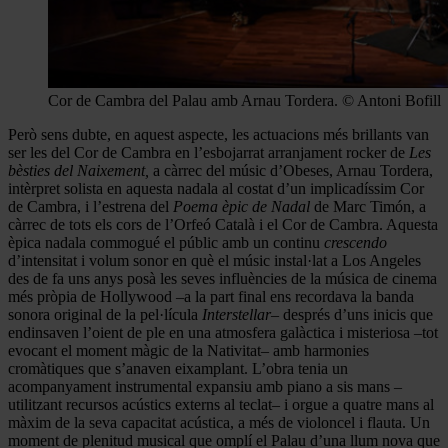
Cor de Cambra del Palau amb Arnau Tordera. © Antoni Bofill
Però sens dubte, en aquest aspecte, les actuacions més brillants van
ser les del Cor de Cambra en l’esbojarrat arranjament rocker de
Les
bèsties del Naixement,
a càrrec del músic d’Obeses, Arnau Tordera,
intèrpret solista en aquesta nadala al costat d’un implicadíssim Cor
de Cambra, i l’estrena del
Poema èpic de Nadal
de Marc Timón, a
càrrec de tots els cors de l’Orfeó Català i el Cor de Cambra. Aquesta
èpica nadala commogué el públic amb un continu
crescendo
d’intensitat i volum sonor en què el músic instal·lat a Los Angeles
des de fa uns anys posà les seves influències de la música de cinema
més pròpia de Hollywood –a la part final ens recordava la banda
sonora original de la pel·lícula
Interstellar
– després d’uns inicis que
endinsaven l’oient de ple en una atmosfera galàctica i misteriosa –tot
evocant el moment màgic de la Nativitat– amb harmonies
cromàtiques que s’anaven eixamplant. L’obra tenia un
acompanyament instrumental expansiu amb piano a sis mans –
utilitzant recursos acústics externs al teclat– i orgue a quatre mans al
màxim de la seva capacitat acústica, a més de violoncel i flauta. Un
moment de plenitud musical que omplí el Palau d’una llum nova que