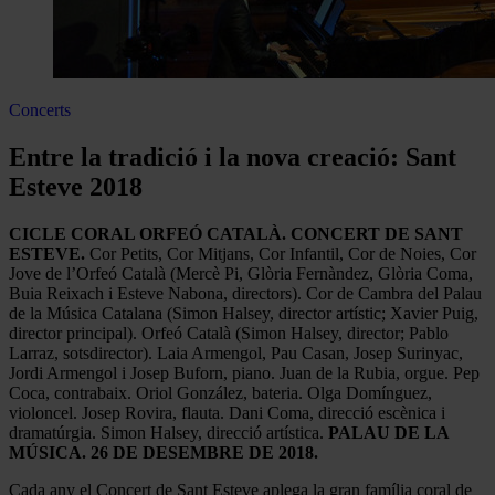
Concerts
Entre la tradició i la nova creació: Sant
Esteve 2018
CICLE CORAL ORFEÓ CATALÀ. CONCERT DE SANT
ESTEVE.
Cor Petits, Cor Mitjans, Cor Infantil, Cor de Noies, Cor
Jove de l’Orfeó Català (Mercè Pi, Glòria Fernàndez, Glòria Coma,
Buia Reixach i Esteve Nabona, directors). Cor de Cambra del Palau
de la Música Catalana (Simon Halsey, director artístic; Xavier Puig,
director principal). Orfeó Català (Simon Halsey, director; Pablo
Larraz, sotsdirector). Laia Armengol, Pau Casan, Josep Surinyac,
Jordi Armengol i Josep Buforn, piano. Juan de la Rubia, orgue. Pep
Coca, contrabaix. Oriol González, bateria. Olga Domínguez,
violoncel. Josep Rovira, flauta. Dani Coma, direcció escènica i
dramatúrgia. Simon Halsey, direcció artística.
PALAU DE LA
MÚSICA. 26 DE DESEMBRE DE 2018.
Cada any el Concert de Sant Esteve aplega la gran família coral de