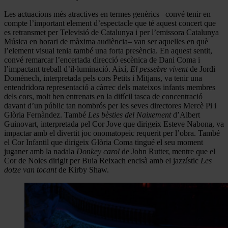
Les actuacions més atractives en termes genèrics –convé tenir en
compte l’important element d’espectacle que té aquest concert que
es retransmet per Televisió de Catalunya i per l’emissora Catalunya
Música en horari de màxima audiència– van ser aquelles en què
l’element visual tenia també una forta presència. En aquest sentit,
convé remarcar l’encertada direcció escènica de Dani Coma i
l’impactant treball d’il·luminació. Així,
El pessebre vivent
de Jordi
Domènech, interpretada pels cors Petits i Mitjans, va tenir una
entendridora representació a càrrec dels mateixos infants membres
dels cors, molt ben entrenats en la difícil tasca de concentració
davant d’un públic tan nombrós per les seves directores Mercè Pi i
Glòria Fernàndez. També
Les bèsties del Naixement
d’Albert
Guinovart, interpretada pel Cor Jove que dirigeix Esteve Nabona, va
impactar amb el divertit joc onomatopeic requerit per l’obra. També
el Cor Infantil que dirigeix Glòria Coma tingué el seu moment
juganer amb la nadala
Donkey carol
de John Rutter, mentre que el
Cor de Noies dirigit per Buia Reixach encisà amb el jazzístic
Les
dotze van tocant
de Kirby Shaw.