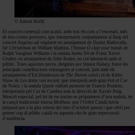
© Antoni Bofill
El concert començà com acabà, amb tots els cors a l’escenari, més
de tres-centes persones, que interpretaren conjuntament al llarg del
concert
Angelus ad virginem
en arranjament de Darius Battiwalla,
Sir Christèmas
de William Mathias, l’himne
O clap your hands
de
Ralph Vaughan Williams i la nadala
Santa Nit
de Franz Xaver
Gruber, en arranjament de John Rutter, en col·laboració amb el
públic. Totes aquestes peces, dirigides per Simon Halsey, foren les
principals contribucions estrangeres al concert, junt amb els
arranjaments d’Ed Henderson de
The Huron carol
i el de Kirby
Shaw de
Les dotze van tocant,
que interpretà amb gran èxit el Cor
de Noies, i la nadala
Quem vidistis pastores
de Francis Poulenc,
interpretada pel Cor de Cambra sota la direcció de Xavier Puig.
Menció especial, pel fet de no tractar-se pròpiament d’una nadala, de
la cançó tradicional xinesa
Molihua
, que l’Orfeó Català havia
preparat per a la gira xinesa del mes d’octubre passat i que oferí per
primer cop al públic català en aquesta cita de gran repercussió
d’audiència.