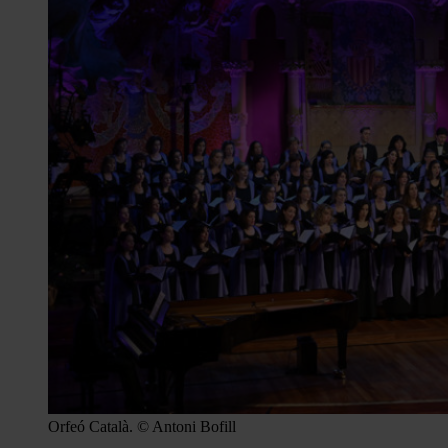
Orfeó Català. © Antoni Bofill