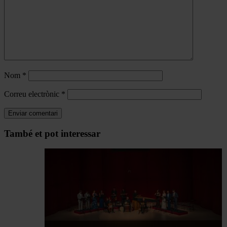
Nom
*
Correu electrònic
*
Navegar
També et pot interessar
per
les
articles
de
Actualitat