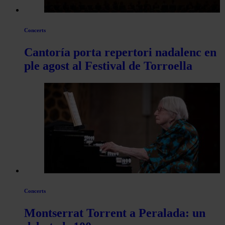
Concerts
Cantoría porta repertori nadalenc en
ple agost al Festival de Torroella
Concerts
Montserrat Torrent a Peralada: un