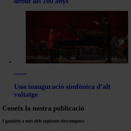
debut als 100 anys
Concerts
Una inauguració simfònica d’alt
voltatge
Coneix la nostra publicació
I gaudeix a més dels següents descomptes: