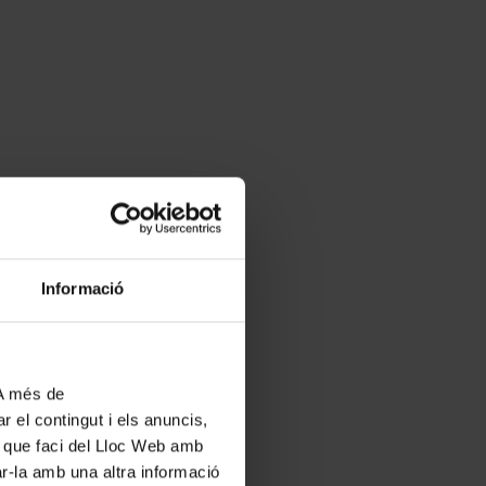
Informació
 A més de
r el contingut i els anuncis,
ús que faci del Lloc Web amb
ar-la amb una altra informació