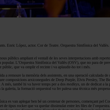
nts. Enric López, actor. Cor de Teatre. Orquestra Simfònica del Vallè
nous públics ampliant el ventall de les seves interpretacions amb reperto
 popular. L’Orquestra Simfònica del Vallès (OSV), que no para de prese
públic, que va omplir el recinte i va aplaudir-ho tot i més.
ida a remoure la memòria dels assistents, en una operació calculada de 
ncloure composicions arxiconegudes de Deep Purple, Elvis Presley, The
s. A més, també hi va haver temps per a dos
medleys
, un de dedicat a la 
a a la galeria, la formació orquestral va fer palesa una tècnica més proper
 Música es van aplegar ben bé un centenar de persones, començant pel Co
t de tipus rocker que va quedar dissimulat entre les files de l’orquestra