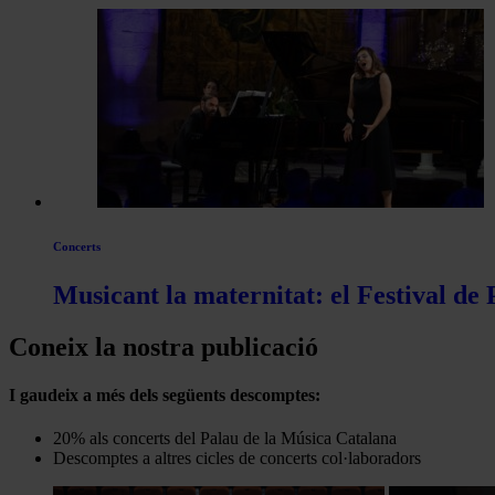
Concerts
Musicant la maternitat: el Festival de
Coneix la nostra publicació
I gaudeix a més dels següents descomptes:
20% als concerts del Palau de la Música Catalana
Descomptes a altres cicles de concerts col·laboradors