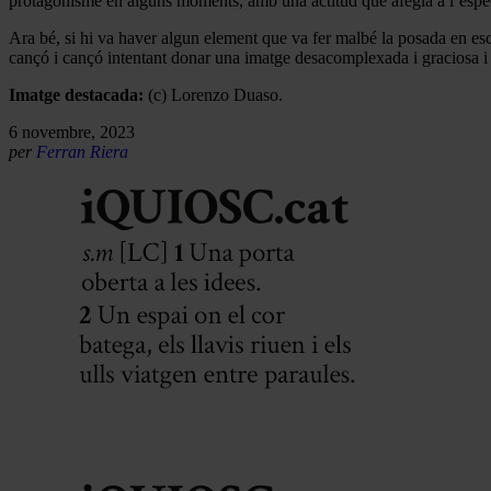
protagonisme en alguns moments, amb una actitud que afegia a l’especta
Ara bé, si hi va haver algun element que va fer malbé la posada en e
cançó i cançó intentant donar una imatge desacomplexada i graciosa i 
Imatge destacada:
(c) Lorenzo Duaso.
6 novembre, 2023
per
Ferran Riera