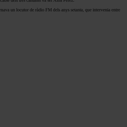
able dels tres cantants va ser Alba Pérez.
nava un locutor de ràdio FM dels anys setanta, que intervenia entre