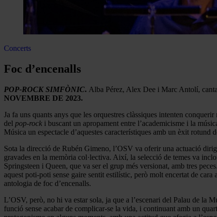
Concerts
Foc d’encenalls
POP-ROCK SIMFÒNIC
.
Alba Pérez, Alex Dee i Marc Antolí, canta
NOVEMBRE DE 2023.
Ja fa uns quants anys que les orquestres clàssiques intenten conquerir 
del
pop-rock
i buscant un apropament entre l’academicisme i la música
Música un espectacle d’aquestes característiques amb un èxit rotund de 
Sota la direcció de Rubén Gimeno, l’OSV va oferir una actuació dirig
gravades en la memòria col·lectiva. Així, la selecció de temes va i
Springsteen i Queen, que va ser el grup més versionat, amb tres pece
aquest poti-poti sense gaire sentit estilístic, però molt encertat de car
antologia de foc d’encenalls.
L’OSV, però, no hi va estar sola, ja que a l’escenari del Palau de la
funció sense acabar de complicar-se la vida, i continuant amb un quarte