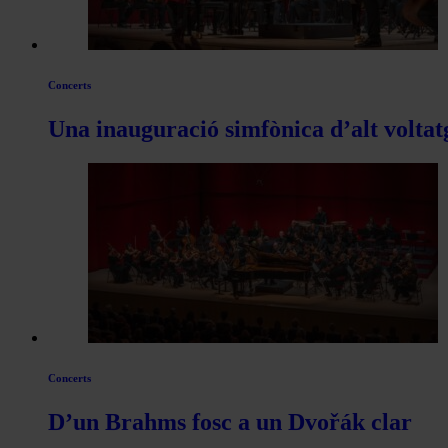
Concerts
Una inauguració simfònica d’alt voltat
Concerts
D’un Brahms fosc a un Dvořák clar