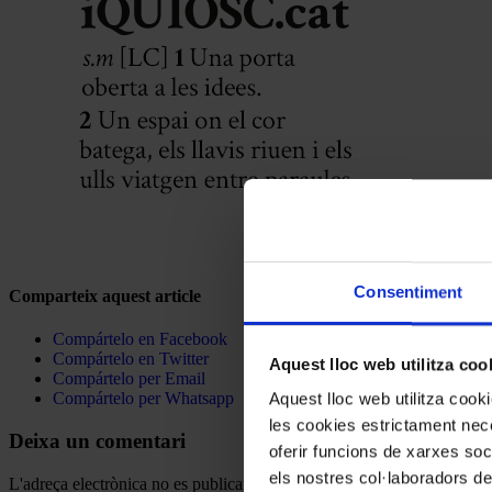
Consentiment
Comparteix aquest article
Compártelo en Facebook
Compártelo en Twitter
Aquest lloc web utilitza coo
Compártelo per Email
Compártelo per Whatsapp
Aquest lloc web utilitza coo
les cookies estrictament nece
Deixa un comentari
oferir funcions de xarxes soc
els nostres col·laboradors de
L'adreça electrònica no es publicarà.
Els camps necessaris estan mar