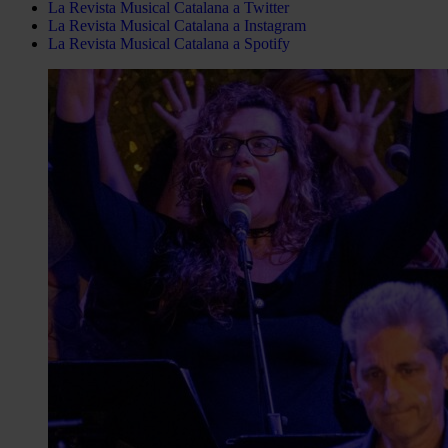
La Revista Musical Catalana a Twitter
La Revista Musical Catalana a Instagram
La Revista Musical Catalana a Spotify