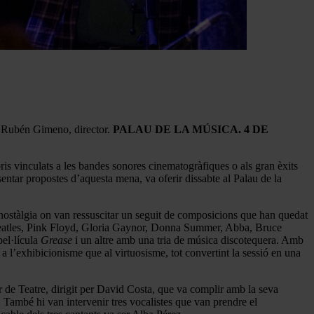
s. Rubén Gimeno, director.
PALAU DE LA MÚSICA. 4 DE
ris vinculats a les bandes sonores cinematogràfiques o als gran èxits
ntar propostes d’aquesta mena, va oferir dissabte al Palau de la
nostàlgia on van ressuscitar un seguit de composicions que han quedat
 Beatles, Pink Floyd, Gloria Gaynor, Donna Summer, Abba, Bruce
pel·lícula
Grease
i un altre amb una tria de música discotequera. Amb
a a l’exhibicionisme que al virtuosisme, tot convertint la sessió en una
r de Teatre, dirigit per David Costa, que va complir amb la seva
. També hi van intervenir tres vocalistes que van prendre el