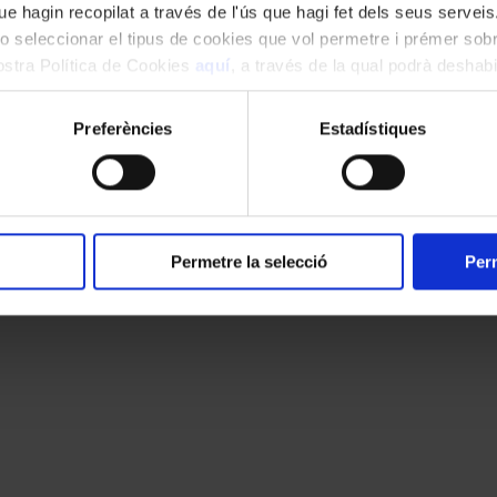
e hagin recopilat a través de l'ús que hagi fet dels seus serveis.
o seleccionar el tipus de cookies que vol permetre i prémer sobr
nostra Política de Cookies
aquí
, a través de la qual podrà deshabil
ment.
Preferències
Estadístiques
Permetre la selecció
Perm