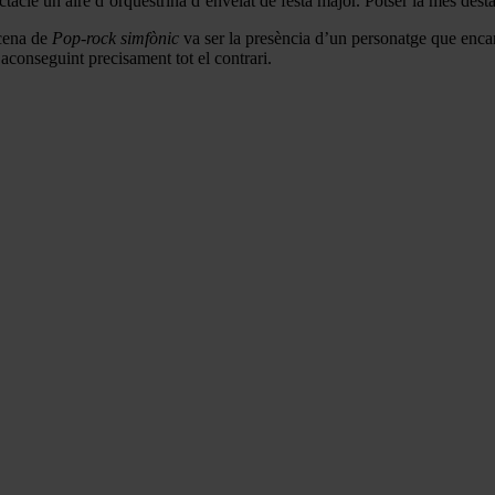
cle un aire d’orquestrina d’envelat de festa major. Potser la més destac
scena de
Pop-rock simfònic
va ser la presència d’un personatge que encar
aconseguint precisament tot el contrari.