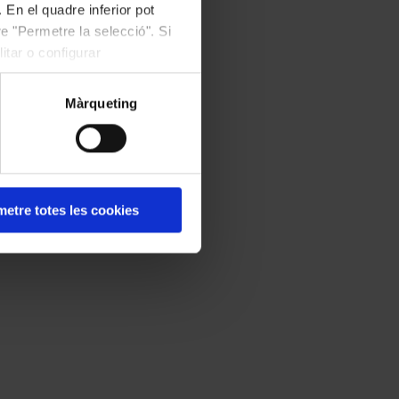
 En el quadre inferior pot
e "Permetre la selecció". Si
itar o configurar
Màrqueting
etre totes les cookies