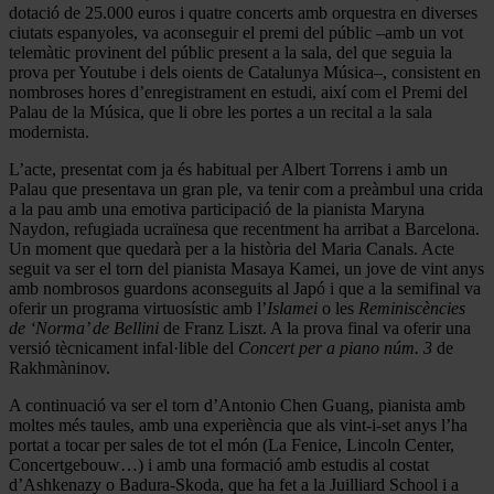
dotació de 25.000 euros i quatre concerts amb orquestra en diverses
ciutats espanyoles, va aconseguir el premi del públic –amb un vot
telemàtic provinent del públic present a la sala, del que seguia la
prova per Youtube i dels oients de Catalunya Música–, consistent en
nombroses hores d’enregistrament en estudi, així com el Premi del
Palau de la Música, que li obre les portes a un recital a la sala
modernista.
L’acte, presentat com ja és habitual per Albert Torrens i amb un
Palau que presentava un gran ple, va tenir com a preàmbul una crida
a la pau amb una emotiva participació de la pianista Maryna
Naydon, refugiada ucraïnesa que recentment ha arribat a Barcelona.
Un moment que quedarà per a la història del Maria Canals. Acte
seguit va ser el torn del pianista Masaya Kamei, un jove de vint anys
amb nombrosos guardons aconseguits al Japó i que a la semifinal va
oferir un programa virtuosístic amb l’
Islamei
o les
Reminiscències
de ‘Norma’ de Bellini
de Franz Liszt. A la prova final va oferir una
versió tècnicament infal·lible del
Concert per a piano núm. 3
de
Rakhmàninov.
A continuació va ser el torn d’Antonio Chen Guang, pianista amb
moltes més taules, amb una experiència que als vint-i-set anys l’ha
portat a tocar per sales de tot el món (La Fenice, Lincoln Center,
Concertgebouw…) i amb una formació amb estudis al costat
d’Ashkenazy o Badura-Skoda, que ha fet a la Juilliard School i a