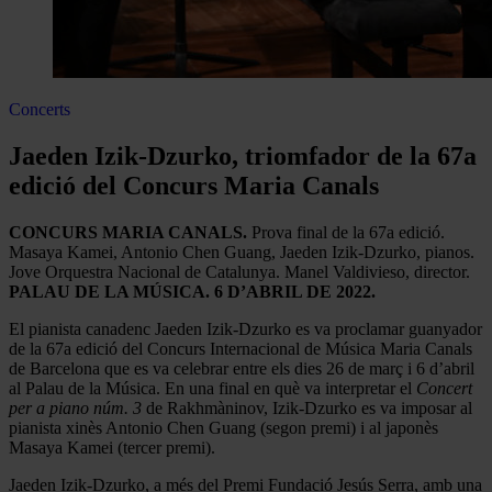
Concerts
Jaeden Izik-Dzurko, triomfador de la 67a
edició del Concurs Maria Canals
CONCURS MARIA CANALS.
Prova final de la 67a edició.
Masaya Kamei, Antonio Chen Guang, Jaeden Izik-Dzurko, pianos.
Jove Orquestra Nacional de Catalunya. Manel Valdivieso, director.
PALAU DE LA MÚSICA. 6 D’ABRIL DE 2022.
El pianista canadenc Jaeden Izik-Dzurko es va proclamar guanyador
de la 67a edició del Concurs Internacional de Música Maria Canals
de Barcelona que es va celebrar entre els dies 26 de març i 6 d’abril
al Palau de la Música. En una final en què va interpretar el
Concert
per a piano núm. 3
de Rakhmàninov, Izik-Dzurko es va imposar al
pianista xinès Antonio Chen Guang (segon premi) i al japonès
Masaya Kamei (tercer premi).
Jaeden Izik-Dzurko, a més del Premi Fundació Jesús Serra, amb una