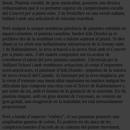
Imola. Pianista versàtil, de gran musicalitat, posseeix una tècnica
enlluernadora que li va permetre superar els complexíssims esculls
del
Concert per a piano núm. 3
de Prokófiev en una versió radiant,
brillant i amb una articulació de màxima exactitud.
Però malgrat la sempre nombrosa presència de pianistes orientals en
aquest certamen, el pianista canadenc Jaeden Izik-Dzurko ja es
perfilava des de la semifinal com a màxim aspirant al premi. Si dies
abans ja va oferir una brillantíssima interpretació de la
Sonata núm.
1
de Rakhmàninov, la seva actuació a la prova final amb el
Concert
per a piano núm. 3
del mateix compositor rus va acabar de
corroborar el talent del jove pianista canadenc. Llicenciat per la
Juilliard School i amb nombroses actuacions al costat d’orquestres
nord-americanes, el pianisme d’Izik-Dzurko –impulsor de la música
de nova creació del Canadà– és fascinant per la seva elegància, per
la virtut d’extreure una musicalitat riquíssima en matisos malgrat les
dificultats que comporta una obra com el
Tercer
de Rakhmàninov i,
per sobre de tot, amb el domini de la gradació de la sonoritat. En ell,
pianista elegant, amb un gran domini de l’escenari, no veurem un
gest gratuït, una exageració en la teatralitat; tot està mesuradament
proporcionat.
Però a banda d’aspectes “estètics”, el seu pianisme posseeix una
amplíssima gamma de colors. És poderós en els atacs de les
complexes bateries d’acords de la
cadenza
del primer moviment,