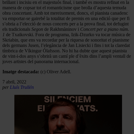
brillant i incisiu en el majestuós final, i també es mostra refinat en la
manera de copsar tot el romanticisme que brolla d’aquesta temuda
obra concertant. Amb tot mereixement, doncs, el pianista canadenc
va emportar-se gairebé la totalitat de premis en una edició que per fi
s’obria a l’elecció de nous concerts per a la prova final, tot defugint
els tradicionals
Segon
de Rakhmàninov i
Concert per a piano núm.
1
de Txaikovski. Fora de programa, Izik-Dzurko va tocar música de
Skriabin, que ens va recordar per la riquesa de sonoritat el pianisme
dels germans Jusen, l’elegància de Jan Lisiecki i fins i tot la claredat
tímbrica de Víkingur Ólafsson. No hi ha dubte que aquest pianista
de vint-i-dos anys s’obrirà un camí ple d’èxits dins l’ampli ventall de
joves artistes del panorama internacional.
Imatge destacada:
(c) Oliver Adell.
7 abril, 2022
per
Lluís Trullén