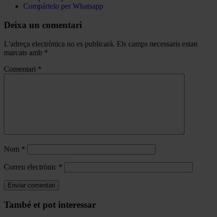
Compártelo per Whatsapp
Deixa un comentari
L'adreça electrònica no es publicarà.
Els camps necessaris estan
marcats amb
*
Comentari
*
Nom
*
Correu electrònic
*
Navegar
També et pot interessar
per