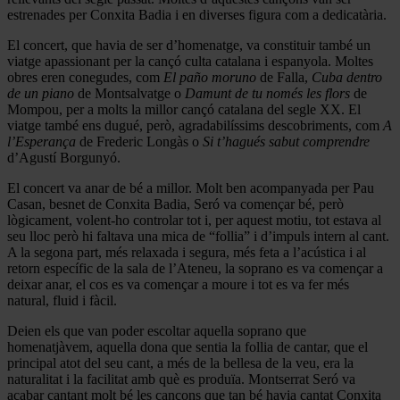
estrenades per Conxita Badia i en diverses figura com a dedicatària.
El concert, que havia de ser d’homenatge, va constituir també un
viatge apassionant per la cançó culta catalana i espanyola. Moltes
obres eren conegudes, com
El paño moruno
de Falla,
Cuba dentro
de un piano
de Montsalvatge o
Damunt de tu només les flors
de
Mompou, per a molts la millor cançó catalana del segle XX. El
viatge també ens dugué, però, agradabilíssims descobriments, com
A
l’Esperança
de Frederic Longàs o
Si t’hagués sabut comprendre
d’Agustí Borgunyó.
El concert va anar de bé a millor. Molt ben acompanyada per Pau
Casan, besnet de Conxita Badia, Seró va començar bé, però
lògicament, volent-ho controlar tot i, per aquest motiu, tot estava al
seu lloc però hi faltava una mica de “follia” i d’impuls intern al cant.
A la segona part, més relaxada i segura, més feta a l’acústica i al
retorn específic de la sala de l’Ateneu, la soprano es va començar a
deixar anar, el cos es va començar a moure i tot es va fer més
natural, fluid i fàcil.
Deien els que van poder escoltar aquella soprano que
homenatjàvem, aquella dona que sentia la follia de cantar, que el
principal atot del seu cant, a més de la bellesa de la veu, era la
naturalitat i la facilitat amb què es produïa. Montserrat Seró va
acabar cantant molt bé les cançons que tan bé havia cantat Conxita