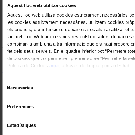
Aquest lloc web utilitza cookies
Aquest lloc web utilitza cookies estrictament necessàries p
les cookies estrictament necessàries, utilitzem cookies pròpie
els anuncis, oferir funcions de xarxes socials i analitzar el 
faci del Lloc Web amb els nostres col·laboradors de xarxes so
Subscriu-te
combinar-la amb una altra informació que els hagi proporciona
Twitter feed is not available at the moment.
fet dels seus serveis. En el quadre inferior pot “Permetre tot
Segueix-nos a Twitter
de cookies que vol permetre i prémer sobre "Permetre la selec
Política de Cookies
aquí
, a través de la qual podrà deshabil
Accedeix a l’hemeroteca de la Revista Musical Catalana
clicant
aquí
Selecció
Compártelo en Facebook
Necessàries
Compártelo en Twitter
de
Compártelo per Email
consentiment
Compártelo per Whatsapp
Preferències
Sobre la RMC
Contacte
Punts de venda
Estadístiques
Subscriu-te