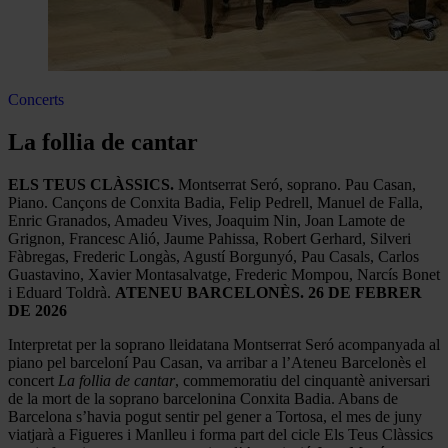
Concerts
La follia de cantar
ELS TEUS CLÀSSICS.
Montserrat Seró, soprano. Pau Casan,
Piano. Cançons de Conxita Badia, Felip Pedrell, Manuel de Falla,
Enric Granados, Amadeu Vives, Joaquim Nin, Joan Lamote de
Grignon, Francesc Alió, Jaume Pahissa, Robert Gerhard, Silveri
Fàbregas, Frederic Longàs, Agustí Borgunyó, Pau Casals, Carlos
Guastavino, Xavier Montasalvatge, Frederic Mompou, Narcís Bonet
i Eduard Toldrà.
ATENEU BARCELONÈS. 26 DE FEBRER
DE 2026
Interpretat per la soprano lleidatana Montserrat Seró acompanyada al
piano pel barceloní Pau Casan, va arribar a l’Ateneu Barcelonès el
concert
La follia de cantar
, commemoratiu del cinquantè aniversari
de la mort de la soprano barcelonina Conxita Badia. Abans de
Barcelona s’havia pogut sentir pel gener a Tortosa, el mes de juny
viatjarà a Figueres i Manlleu i forma part del cicle Els Teus Clàssics