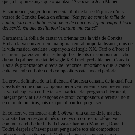
que ja fa quinze anys que organitza l’Associació Joan Manén.
El sorprenent, suggeridor i encertat títol de la sessió prové d’uns
versos de Conxita Badia on afirma: “
Sempre he sentit la follia de
cantar, tota ma vida ha estat plena de cançons. I quan vingui l’hora
del perdó, feu que us l’implori cantant una cançó
”.
Certament, la follia de cantar va orientar tota la vida de Conxita
Badia i la va convertir en una figura central, importantíssima, dins de
la vida musical catalana i espanyola del segle XX. Tard o d’hora el
seu nom apareix en totes les biografies de tots els compositors actius
durant la primera meitat del segle XX i molt probablement Conxita
Badia és propiciadora directa de l’enorme importància que la cançó
culta va tenir en l’obra dels compositors catalans del període.
La prova definitiva de la influència d’aquesta cantant, de la qual Pau
Casals deia que quan componia per a veu femenina sempre en tenia
la veu al cap, està en l’extensió i varietat del programa interpretat,
integrat per vint-i-sis cançons de dinou compositors diferents i no hi
eren, ni de bon tros, tots els que hi haurien pogut ser.
El concert va començar amb
L’ofrena,
una cançó de la mateixa
Conxita Badia i seguint més o menys un ordre cronològic va
continuar amb Pedrell i Falla i va acabar amb Mompou, Bonet i
Toldrà després d’haver passat per gairebé tots els compositors
rellevants del segle passat. Moltes d’aquestes cançons van ser