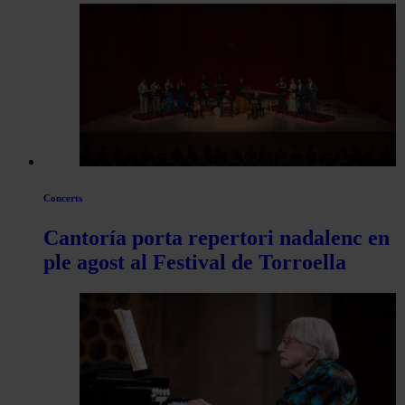
les
articles
de
Actualitat
Concerts
Cantoría porta repertori nadalenc en
ple agost al Festival de Torroella