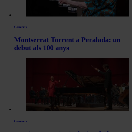
Concerts
Montserrat Torrent a Peralada: un
debut als 100 anys
Concerts