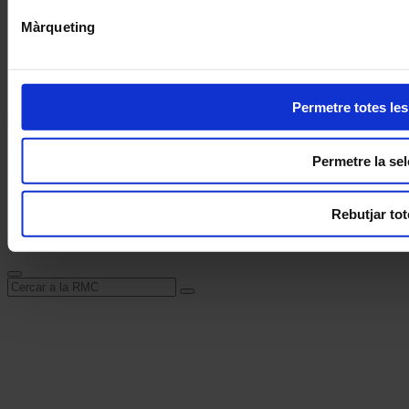
Publicitat
Webs recomanades
Màrqueting
Avís legal
Política de privacitat
Sobre les cookies
Permetre totes le
Segueix la RMC
La Revista Musical Catalana a Facebook
Permetre la sel
La Revista Musical Catalana a Twitter
La Revista Musical Catalana a Instagram
La Revista Musical Catalana a Spotify
Rebutjar tot
© 2026 Revista Musical Catalana - Tots els drets reservats.
Cerca