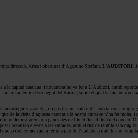
ino/direcció. Àries i obertures d’Agostino Steffani.
L’AUDITORI. 1
 a la capital catalana, i novament ho va fer a L’Auditori, i amb reperto
s ara un autèntic desconegut del Barroc, sobre el qual la cantant romana 
toli aconsegueix avui dia, no pas fer un “sold out”, sinó tan sols ompli
e de la visita d’aquesta cantant a la nostra ciutat se n’ha fet molta, i d
 com ho demostraren amb ganes des de l’inici fins al final del concert. 
sar preus tan elevats a les entrades, amb el risc de tenir la sala mig buida
el que ja està començant a fer una part de l’audiència que fins ara omplia