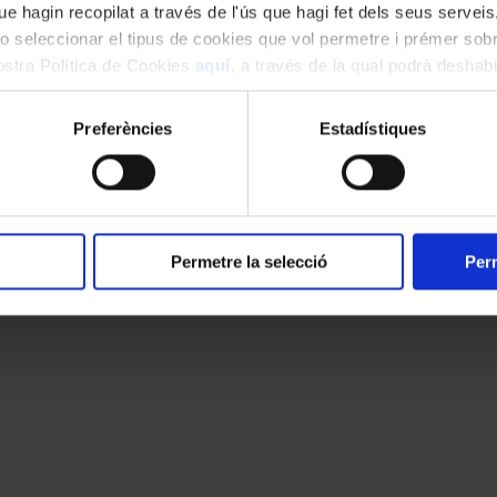
e hagin recopilat a través de l'ús que hagi fet dels seus serveis.
o seleccionar el tipus de cookies que vol permetre i prémer sobr
nostra Política de Cookies
aquí
, a través de la qual podrà deshabil
ment.
Preferències
Estadístiques
Permetre la selecció
Perm