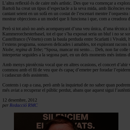
L’altra reflexió és de caire més artístic. Des que va començar a explora
Bartoli ha creat un tipus d’espectacle a la seva mida, amb llicències es
cantant seient en un sofà en un costat de l’escenari mentre l’orquestr
mostrar objeccions a un model que li funciona i que, com a creadora d’a
Però si tot això no anés acompanyant d’una veu única, d’una tècnica in
Kammerorchesterbasel, tot el que s’ha exposat seria un bluf i no se so
Castelfranco (Vèneto) com la baula perduda entre Scarlatti i Vivaldi, hi
l’extens programa, sonaven delicades i amables, tot explorant racons 
Niobe, regina di Tebe
; “Sposa, mancar mi sento… Deh, non far colle 
interpretar seguides a la segona part, en un dels moments més íntims d
Amb menys pirotècnia vocal que en altres ocasions, el concert d’ahir v
commou amb el fil de veu que és capaç d’emetre per foradar l’epidermis 
i cadascun dels assistents.
Contents i cap a casa, però amb la inquietud de no saber quan podrem to
més aviat a recuperar el públic perdut, abans que aquest sigui l’autènti
12 desembre, 2012
per
Redacció RMC