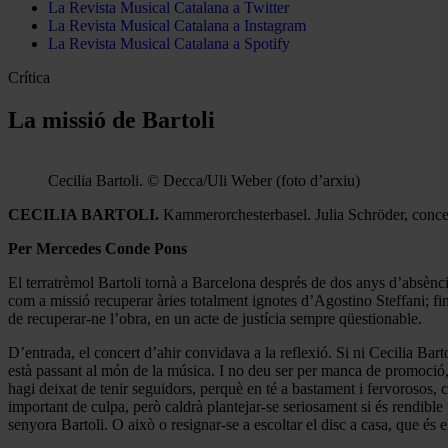
La Revista Musical Catalana a Twitter
La Revista Musical Catalana a Instagram
La Revista Musical Catalana a Spotify
Crítica
La missió de Bartoli
Cecilia Bartoli. © Decca/Uli Weber (foto d’arxiu)
CECILIA BARTOLI.
Kammerorchesterbasel. Julia Schröder, concert
Per Mercedes Conde Pons
El terratrèmol Bartoli tornà a Barcelona després de dos anys d’absència
com a missió recuperar àries totalment ignotes d’Agostino Steffani; fin
de recuperar-ne l’obra, en un acte de justícia sempre qüestionable.
D’entrada, el concert d’ahir convidava a la reflexió. Si ni Cecilia Bar
està passant al món de la música. I no deu ser per manca de promoció, qu
hagi deixat de tenir seguidors, perquè en té a bastament i fervorosos,
important de culpa, però caldrà plantejar-se seriosament si és rendible po
senyora Bartoli. O això o resignar-se a escoltar el disc a casa, que és 