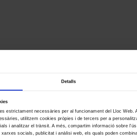
Detalls
cats amb
*
kies
kies estrictament necessàries per al funcionament del Lloc Web.
ssàries, utilitzem cookies pròpies i de tercers per a personalitza
ials i analitzar el trànsit. A més, compartim informació sobre l'
 xarxes socials, publicitat i anàlisi web, els quals poden combin