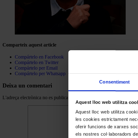
Comparteix aquest article
Compártelo en Facebook
Compártelo en Twitter
Compártelo per Email
Compártelo per Whatsapp
Consentiment
Deixa un comentari
L'adreça electrònica no es publicarà.
Els camps necessaris estan mar
Aquest lloc web utilitza coo
Aquest lloc web utilitza coo
les cookies estrictament nece
oferir funcions de xarxes soc
els nostres col·laboradors de