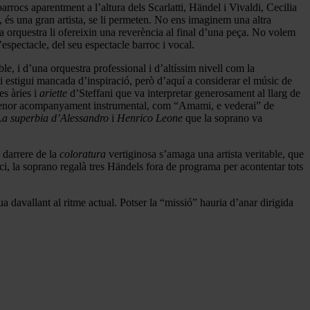
arrocs aparentment a l’altura dels Scarlatti, Händel i Vivaldi, Cecilia
s, és una gran artista, se li permeten. No ens imaginem una altra
a orquestra li ofereixin una reverència al final d’una peça. No volem
espectacle, del seu espectacle barroc i vocal.
, i d’una orquestra professional i d’altíssim nivell com la
i estigui mancada d’inspiració, però d’aquí a considerar el músic de
es àries i
ariette
d’Steffani que va interpretar generosament al llarg de
amb menor acompanyament instrumental, com “Amami, e vederai” de
 La superbia d’Alessandro
i
Henrico Leone
que la soprano va
 darrere de la
coloratura
vertiginosa s’amaga una artista veritable, que
ci, la soprano regalà tres Händels fora de programa per acontentar tots
 davallant al ritme actual. Potser la “missió” hauria d’anar dirigida