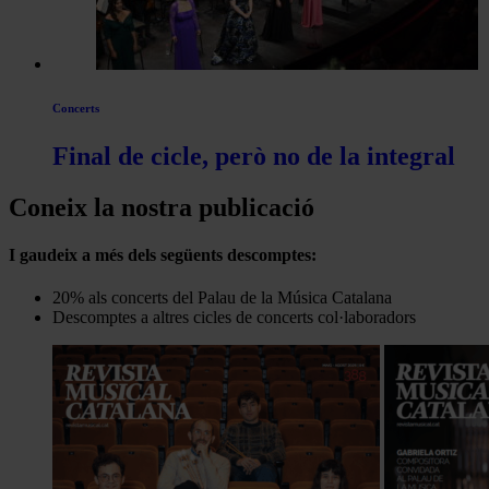
Concerts
Final de cicle, però no de la integral
Coneix la nostra publicació
I gaudeix a més dels següents descomptes:
20% als concerts del Palau de la Música Catalana
Descomptes a altres cicles de concerts col·laboradors