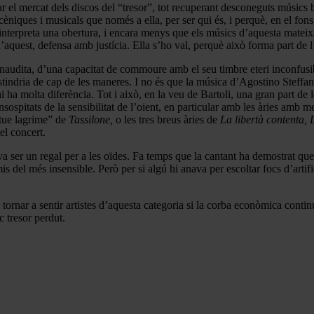
r el mercat dels discos del “tresor”, tot recuperant desconeguts músics b
cèniques i musicals que només a ella, per ser qui és, i perquè, en el fon
a interpreta una obertura, i encara menys que els músics d’aquesta mateix
quest, defensa amb justícia. Ella s’ho val, perquè això forma part de l’
audita, d’una capacitat de commoure amb el seu timbre eteri inconfusible
stindria de cap de les maneres. I no és que la música d’Agostino Steffan
 ha molta diferència. Tot i això, en la veu de Bartoli, una gran part de l
insospitats de la sensibilitat de l’oient, en particular amb les àries 
tue lagrime” de
Tassilone,
o les tres breus àries de
La libertà contenta,
el concert.
a ser un regal per a les oïdes. Fa temps que la cantant ha demostrat que
del més insensible. Però per si algú hi anava per escoltar focs d’artifi
rnar a sentir artistes d’aquesta categoria si la corba econòmica continua
c tresor perdut.