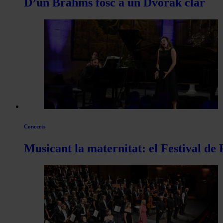
D’un Brahms fosc a un Dvořák clar
Concerts
Musicant la maternitat: el Festival de