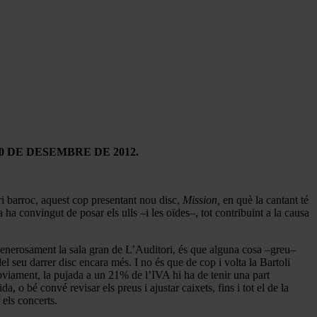
0 DE DESEMBRE DE 2012.
ri barroc, aquest cop presentant nou disc,
Mission,
en què la cantant té
ha convingut de posar els ulls –i les oïdes–, tot contribuint a la causa
r generosament la sala gran de L’Auditori, és que alguna cosa –greu–
el seu darrer disc encara més. I no és que de cop i volta la Bartoli
Òbviament, la pujada a un 21% de l’IVA hi ha de tenir una part
, o bé convé revisar els preus i ajustar caixets, fins i tot el de la
 els concerts.