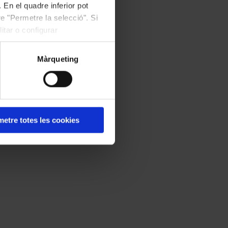
 En el quadre inferior pot
e "Permetre la selecció". Si
itar o configurar
Màrqueting
etre totes les cookies