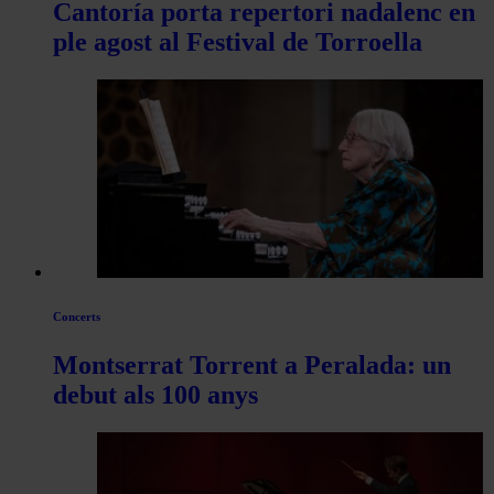
Cantoría porta repertori nadalenc en
ple agost al Festival de Torroella
Concerts
Montserrat Torrent a Peralada: un
debut als 100 anys