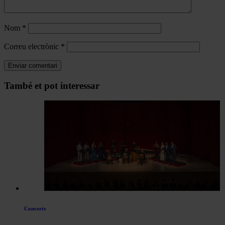
Nom
*
Correu electrònic
*
Navegar
També et pot interessar
per
les
articles
de
Actualitat
Concerts