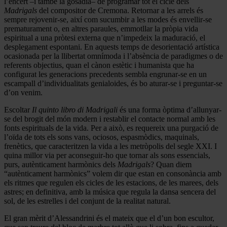
l’encert –i també la gosadia– de programar tot el cicle dels
Madrigals
del compositor de Cremona. Retornar a les arrels és
sempre rejovenir-se, així com sucumbir a les modes és envellir-se
prematurament o, en altres paraules, emmotllar la pròpia vida
espiritual a una pròtesi externa que n’impedeix la maduració, el
desplegament espontani. En aquests temps de desorientació artística
ocasionada per la llibertat omnímoda i l’absència de paradigmes o de
referents objectius, quan el cànon estètic i humanista que ha
configurat les generacions precedents sembla engrunar-se en un
escampall d’individualitats genialoides, és bo aturar-se i preguntar-se
d’on venim.
Escoltar
Il quinto libro di Madrigali
és una forma òptima d’allunyar-
se del brogit del món modern i restablir el contacte normal amb les
fonts espirituals de la vida. Per a això, es requereix una purgació de
l’oïda de tots els sons vans, ociosos, espasmòdics, maquinals,
frenètics, que caracteritzen la vida a les metròpolis del segle XXI. I
quina millor via per aconseguir-ho que tornar als sons essencials,
purs, autènticament harmònics dels
Madrigals
? Quan diem
“autènticament harmònics” volem dir que estan en consonància amb
els ritmes que regulen els cicles de les estacions, de les marees, dels
astres; en definitiva, amb la música que regula la dansa sencera del
sol, de les estrelles i del conjunt de la realitat natural.
El gran mèrit d’Alessandrini és el mateix que el d’un bon escultor,