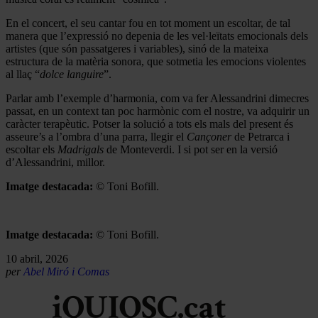
En el concert, el seu cantar fou en tot moment un escoltar, de tal
manera que l’expressió no depenia de les vel·leïtats emocionals dels
artistes (que són passatgeres i variables), sinó de la mateixa
estructura de la matèria sonora, que sotmetia les emocions violentes
al llaç “
dolce languire
”.
Parlar amb l’exemple d’harmonia, com va fer Alessandrini dimecres
passat, en un context tan poc harmònic com el nostre, va adquirir un
caràcter terapèutic. Potser la solució a tots els mals del present és
asseure’s a l’ombra d’una parra, llegir el
Cançoner
de Petrarca i
escoltar els
Madrigals
de Monteverdi. I si pot ser en la versió
d’Alessandrini, millor.
Imatge destacada:
© Toni Bofill.
Imatge destacada:
© Toni Bofill.
10 abril, 2026
per
Abel Miró i Comas