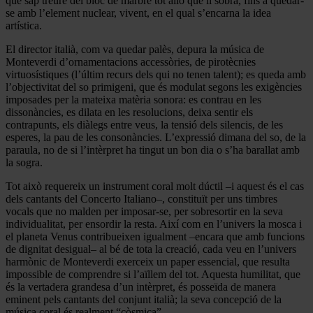
que sap treure del bloc de marbre tot allò que li sobra, fins a quedar-
se amb l’element nuclear, vivent, en el qual s’encarna la idea
artística.
El director italià, com va quedar palès, depura la música de
Monteverdi d’ornamentacions accessòries, de pirotècnies
virtuosístiques (l’últim recurs dels qui no tenen talent); es queda amb
l’objectivitat del so primigeni, que és modulat segons les exigències
imposades per la mateixa matèria sonora: es contrau en les
dissonàncies, es dilata en les resolucions, deixa sentir els
contrapunts, els diàlegs entre veus, la tensió dels silencis, de les
esperes, la pau de les consonàncies. L’expressió dimana del so, de la
paraula, no de si l’intèrpret ha tingut un bon dia o s’ha barallat amb
la sogra.
Tot això requereix un instrument coral molt dúctil –i aquest és el cas
dels cantants del Concerto Italiano–, constituït per uns timbres
vocals que no malden per imposar-se, per sobresortir en la seva
individualitat, per ensordir la resta. Així com en l’univers la mosca i
el planeta Venus contribueixen igualment –encara que amb funcions
de dignitat desigual– al bé de tota la creació, cada veu en l’univers
harmònic de Monteverdi exerceix un paper essencial, que resulta
impossible de comprendre si l’aïllem del tot. Aquesta humilitat, que
és la vertadera grandesa d’un intèrpret, és posseïda de manera
eminent pels cantants del conjunt italià; la seva concepció de la
música coral és realment “còsmica”.