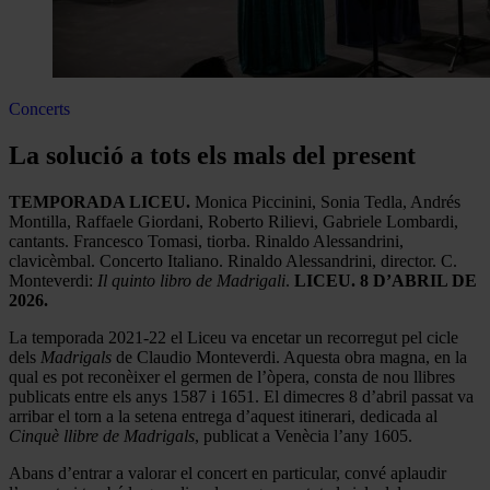
Concerts
La solució a tots els mals del present
TEMPORADA LICEU.
Monica Piccinini, Sonia Tedla, Andrés
Montilla, Raffaele Giordani, Roberto Rilievi, Gabriele Lombardi,
cantants. Francesco Tomasi, tiorba. Rinaldo Alessandrini,
clavicèmbal. Concerto Italiano. Rinaldo Alessandrini, director. C.
Monteverdi:
Il quinto libro de Madrigali
.
LICEU. 8 D’ABRIL DE
2026.
La temporada 2021-22 el Liceu va encetar un recorregut pel cicle
dels
Madrigals
de Claudio Monteverdi. Aquesta obra magna, en la
qual es pot reconèixer el germen de l’òpera, consta de nou llibres
publicats entre els anys 1587 i 1651. El dimecres 8 d’abril passat va
arribar el torn a la setena entrega d’aquest itinerari, dedicada al
Cinquè llibre de Madrigals
, publicat a Venècia l’any 1605.
Abans d’entrar a valorar el concert en particular, convé aplaudir