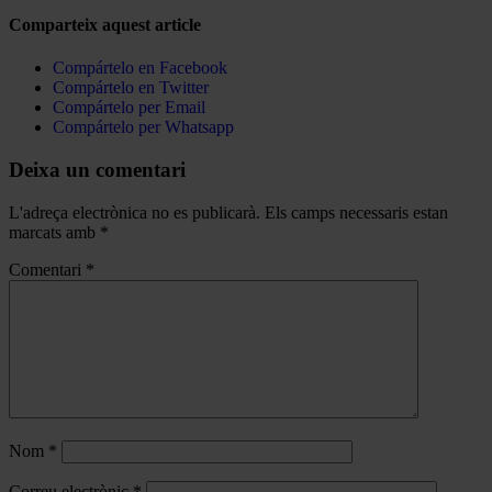
Comparteix aquest article
Compártelo en Facebook
Compártelo en Twitter
Compártelo per Email
Compártelo per Whatsapp
Deixa un comentari
L'adreça electrònica no es publicarà.
Els camps necessaris estan
marcats amb
*
Comentari
*
Nom
*
Correu electrònic
*