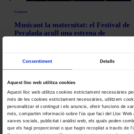
Concerts
Musicant la maternitat: el Festival de
Peralada acull una estrena de
Demestres amb text de Cristina
Pavarotti
Consentiment
Detalls
Coneix la nostra publicació
I gaudeix a més dels següents descomptes:
Aquest lloc web utilitza cookies
20% als concerts del Palau de la Música Catalana
Aquest lloc web utilitza cookies estrictament necessàries pe
Descomptes a altres cicles de concerts col·laboradors
més de les cookies estrictament necessàries, utilitzem cooki
personalitzar el contingut i els anuncis, oferir funcions de xarx
més, compartim informació sobre l'ús que faci del Lloc Web 
xarxes socials, publicitat i anàlisi web, els quals poden com
que els hagi proporcionat o que hagin recopilat a través de l'