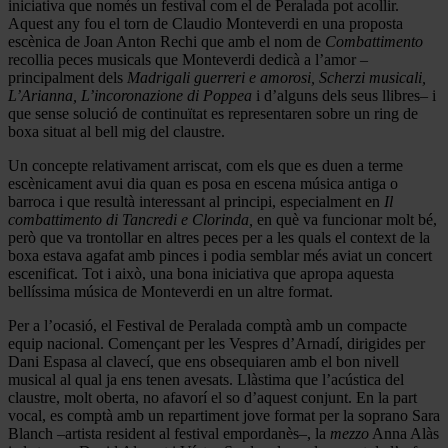
iniciativa que només un festival com el de Peralada pot acollir.
Aquest any fou el torn de Claudio Monteverdi en una proposta
escènica de Joan Anton Rechi que amb el nom de
Combattimento
recollia peces musicals que Monteverdi dedicà a l’amor –
principalment dels
Madrigali guerreri e amorosi, Scherzi musicali,
L’Arianna, L’incoronazione di Poppea
i d’alguns dels seus llibres– i
que sense solució de continuïtat es representaren sobre un ring de
boxa situat al bell mig del claustre.
Un concepte relativament arriscat, com els que es duen a terme
escènicament avui dia quan es posa en escena música antiga o
barroca i que resultà interessant al principi, especialment en
Il
combattimento di Tancredi e Clorinda,
en què va funcionar molt bé,
però que va trontollar en altres peces per a les quals el context de la
boxa estava agafat amb pinces i podia semblar més aviat un concert
escenificat. Tot i això, una bona iniciativa que apropa aquesta
bellíssima música de Monteverdi en un altre format.
Per a l’ocasió, el Festival de Peralada comptà amb un compacte
equip nacional. Començant per les Vespres d’Arnadí, dirigides per
Dani Espasa al clavecí, que ens obsequiaren amb el bon nivell
musical al qual ja ens tenen avesats. Llàstima que l’acústica del
claustre, molt oberta, no afavorí el so d’aquest conjunt. En la part
vocal, es comptà amb un repartiment jove format per la soprano Sara
Blanch –artista resident al festival empordanès–, la
mezzo
Anna Alàs