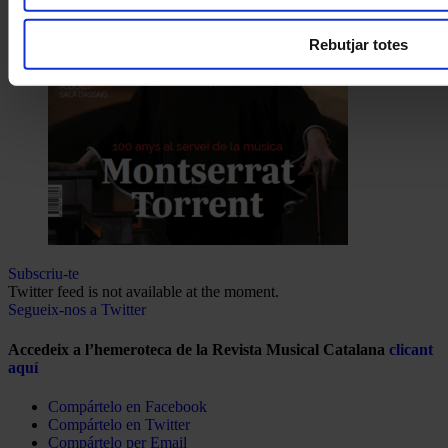
Rebutjar totes
Subscriu-te
Twitter feed is not available at the moment.
Segueix-nos a Twitter
Accedeix a l’hemeroteca de la Revista Musical Catalana
clicant
aquí
Compártelo en Facebook
Compártelo en Twitter
Compártelo per Email