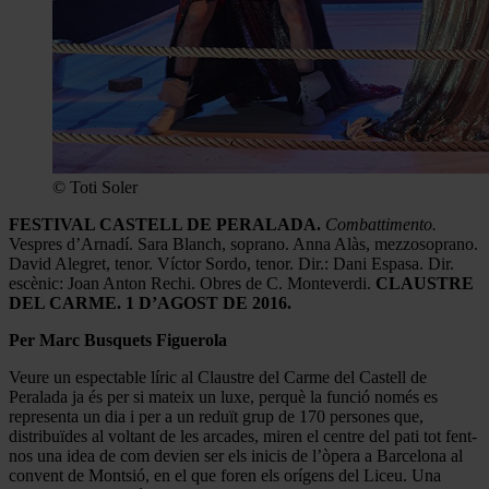
© Toti Soler
FESTIVAL CASTELL DE PERALADA.
Combattimento.
Vespres d’Arnadí. Sara Blanch, soprano. Anna Alàs, mezzosoprano.
David Alegret, tenor. Víctor Sordo, tenor. Dir.: Dani Espasa. Dir.
escènic: Joan Anton Rechi. Obres de C. Monteverdi.
CLAUSTRE
DEL CARME. 1 D’AGOST DE 2016.
Per Marc Busquets Figuerola
Veure un espectable líric al Claustre del Carme del Castell de
Peralada ja és per si mateix un luxe, perquè la funció només es
representa un dia i per a un reduït grup de 170 persones que,
distribuïdes al voltant de les arcades, miren el centre del pati tot fent-
nos una idea de com devien ser els inicis de l’òpera a Barcelona al
convent de Montsió, en el que foren els orígens del Liceu. Una