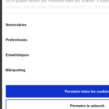
En el quadre inferior pot “Permetre totes les cookies” o selec
permetre i prémer sobre "Permetre la selecció". Si vol més inf
de Cookies
aquí
, a través de la qual podrà deshabilitar o co
moment.
Selecció
Necessàries
de
consentiment
Preferències
Estadístiques
Màrqueting
Permetre totes les cookie
Permetre la selecció