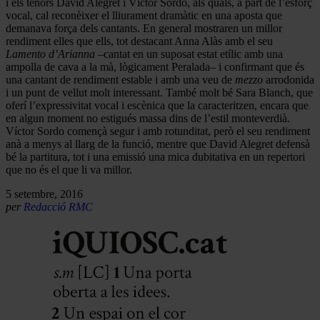
i els tenors David Alegret i Víctor Sordo, als quals, a part de l’esforç
vocal, cal reconèixer el lliurament dramàtic en una aposta que
demanava força dels cantants. En general mostraren un millor
rendiment elles que ells, tot destacant Anna Alàs amb el seu
Lamento d’Arianna
–cantat en un suposat estat etílic amb una
ampolla de cava a la mà, lògicament Peralada– i confirmant que és
una cantant de rendiment estable i amb una veu de
mezzo
arrodonida
i un punt de vellut molt interessant. També molt bé Sara Blanch, que
oferí l’expressivitat vocal i escènica que la caracteritzen, encara que
en algun moment no estigués massa dins de l’estil monteverdià.
Víctor Sordo començà segur i amb rotunditat, però el seu rendiment
anà a menys al llarg de la funció, mentre que David Alegret defensà
bé la partitura, tot i una emissió una mica dubitativa en un repertori
que no és el que li va millor.
5 setembre, 2016
per
Redacció RMC