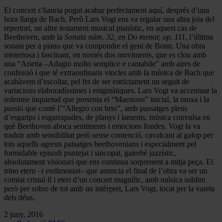
El concert s’hauria pogut acabar perfectament aquí, després d’una
hora llarga de Bach. Però Lars Vogt ens va regalar una altra joia del
repertori, un altre testament musical pianístic, en aquest cas de
Beethoven, amb la
Sonata núm. 32, en Do menor, op. 111
, l’última
sonata per a piano que va compondre el geni de Bonn. Una obra
misteriosa i fascinant, en només dos moviments, que es clou amb
una “Arietta –Adagio molto semplice e cantabile” amb aires de
confessió i que té extraordinaris vincles amb la música de Bach que
acabàvem d’escoltar, pel fet de ser estrictament un seguit de
variacions elaboradíssimes i enigmàtiques. Lars Vogt va accentuar la
solemne inquietud que presenta el “Maestoso” inicial, la rauxa i la
passió que conté l’“Allegro con brio”, amb passatges plens
d’esgarips i esgarrapades, de planys i laments, música convulsa en
què Beethoven aboca sentiments i emocions fondes. Vogt la va
traduir amb sensibilitat però sense contenció, cavalcant al galop per
tots aquells agrests paisatges beethovenians i especialment pel
formidable episodi puntejat i sincopat, gairebé jazzístic,
absolutament visionari que ens continua sorprenent a mitja peça. El
trino etern –i endimoniat– que anuncia el final de l’obra va ser un
comiat cristal·lí i eteri d’un concert magnífic, amb música sublim
però per sobre de tot amb un intèrpret, Lars Vogt, tocat per la vareta
dels déus.
2 juny, 2016