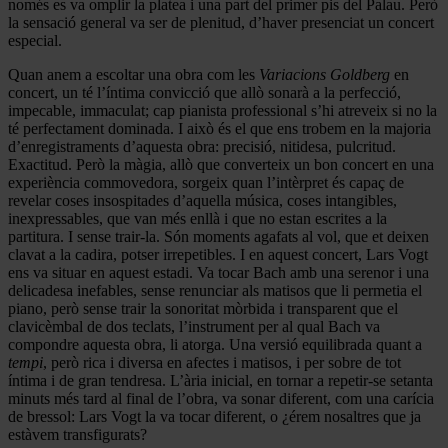
només es va omplir la platea i una part del primer pis del Palau. Però
la sensació general va ser de plenitud, d’haver presenciat un concert
especial.
Quan anem a escoltar una obra com les
Variacions Goldberg
en
concert, un té l’íntima convicció que allò sonarà a la perfecció,
impecable, immaculat; cap pianista professional s’hi atreveix si no la
té perfectament dominada. I això és el que ens trobem en la majoria
d’enregistraments d’aquesta obra: precisió, nitidesa, pulcritud.
Exactitud. Però la màgia, allò que converteix un bon concert en una
experiència commovedora, sorgeix quan l’intèrpret és capaç de
revelar coses insospitades d’aquella música, coses intangibles,
inexpressables, que van més enllà i que no estan escrites a la
partitura. I sense trair-la. Són moments agafats al vol, que et deixen
clavat a la cadira, potser irrepetibles. I en aquest concert, Lars Vogt
ens va situar en aquest estadi. Va tocar Bach amb una serenor i una
delicadesa inefables, sense renunciar als matisos que li permetia el
piano, però sense trair la sonoritat mòrbida i transparent que el
clavicèmbal de dos teclats, l’instrument per al qual Bach va
compondre aquesta obra, li atorga. Una versió equilibrada quant a
tempi
, però rica i diversa en afectes i matisos, i per sobre de tot
íntima i de gran tendresa. L’ària inicial, en tornar a repetir-se setanta
minuts més tard al final de l’obra, va sonar diferent, com una carícia
de bressol: Lars Vogt la va tocar diferent, o ¿érem nosaltres que ja
estàvem transfigurats?