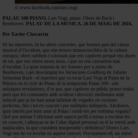
© www.facebook.com/lars.vogt
PALAU 100 PIANO.
Lars Vogt, piano. Obres de Bach i
Beethoven.
PALAU DE LA MÚSICA. 26 DE MAIG DE 2016.
Per Xavier Chavarria
Hi ha repertoris, hi ha obres concretes, que formen part del cànon
musical d’Occident, que són tresors immarcescibles de la cultura
europea; obres sublims i colossals que ens captiven perquè ens diuen
de tot, que ens obren mons nous, i que no ens cansaríem mai
d’escoltar. La gran majoria de les
Sonates per a piano
de
Beethoven, i per descomptat les
Variacions Goldberg
de Johann
Sebastian Bach –el repertori que va tocar Lars Vogt al Palau de la
Música en el cicle de Piano de la temporada Palau 100– són
músiques reveladores, d’or pur, que captiven un públic potser reduït
però que les consumeix amb avidesa i devoció; melòmans amb
múscul que ja les han tastat infinitat de vegades en versions
perfectes, fins i tot en concert i per múltiples intèrprets. Aleshores,
quin interès pot tenir anar al Palau i sentir-les per enèsima vegada?
Què pot animar l’aficionat amb aquest perfil a tornar a escoltar-les
en concert, i allunyar-se de l’altar digital personal on té la versió amb
majúscules, la que considera insuperable i definitiva? Doncs Lars
Vogt ens ho va revelar en aquest concert. Precisament ell, un músic