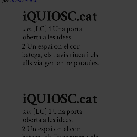
per
Redacció RMC