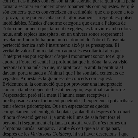
com ell i els músics com ell són la raó sagrada per la qual val la pena
tornar a escoltar en concert obres fonamentals com aquestes. Perquè
són concerts que es converteixen en cerimònia, que ens posen a tots
a prova, i que poden acabar sent –gloriosament– irrepetibles, potser
inoblidables. Músics d’enorme categoria que estan a l’alçada de
l’obra que toquen i que, talment exegetes, les fan viure amb colors
nous, amb replecs insospitats, en un univers sonor sorprenent i
revelador. I no n’hi ha prou amb el domini de l’obra i l’absoluta
perfecció tècnica amb l’instrument: això ja es pressuposa. El
veritable valor d’un recital com aquest és escoltar tot allò que
l’intèrpret ens pot explicar d’aquell monument sonor, tot el que
aporta a l’obra, el sentit i la profunditat que hi dóna, la seva visió
personal d’una música que, malgrat tocar-la amb la partitura al
davant, porta tatuada a l’ànima i que l’ha somiada centenars de
vegades. Aquesta és la grandesa de concerts com aquest.
Evidentment, la commoció que pot provocar una interpretació
concreta també depèn de l’estat perceptiu, espiritual i anímic de
l’espectador, però si la ment i l’ànima estan receptives i
predisposades a ser fortament penetrades, l’experiència pot arribar a
tenir efectes psicotròpics. Que un espectador es quedés
completament sol enmig de la platea, aplaudint després d’un quart
d’hora d’ovació general i ja amb els llums de sala fent fora el
personal (i segurament el pianista dutxat i vestit), n’és només un
símptoma curiós i simpàtic. També és cert que a la mitja part, i
després de les
Variacions Goldberg
, hi va haver desercions, i que