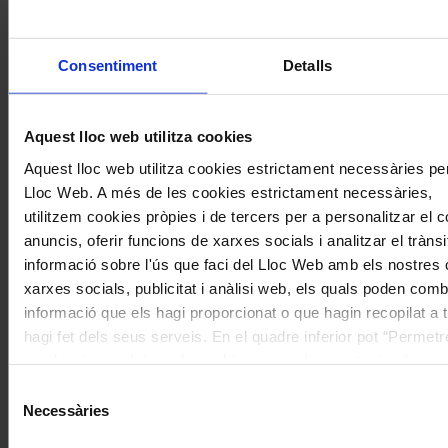
Concerts
Consentiment
Detalls
Una inauguració simfònica d’alt
voltatge
Aquest lloc web utilitza cookies
Aquest lloc web utilitza cookies estrictament necessàries pe
Lloc Web. A més de les cookies estrictament necessàries,
utilitzem cookies pròpies i de tercers per a personalitzar el co
anuncis, oferir funcions de xarxes socials i analitzar el tràn
informació sobre l'ús que faci del Lloc Web amb els nostres 
xarxes socials, publicitat i anàlisi web, els quals poden comb
informació que els hagi proporcionat o que hagin recopilat a 
hagi fet dels seus serveis. En el quadre inferior pot “Permetr
o seleccionar el tipus de cookies que vol permetre i prémer 
selecció". Si vol més informació visiti la nostra Política de 
Concerts
Selecció
de la qual podrà deshabilitar o configurar les cookies en qu
Necessàries
de
D’un Brahms fosc a un Dvořák clar
consentiment