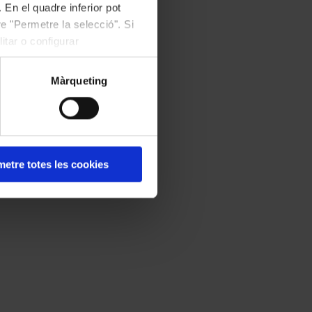
 En el quadre inferior pot
e "Permetre la selecció". Si
itar o configurar
Màrqueting
etre totes les cookies