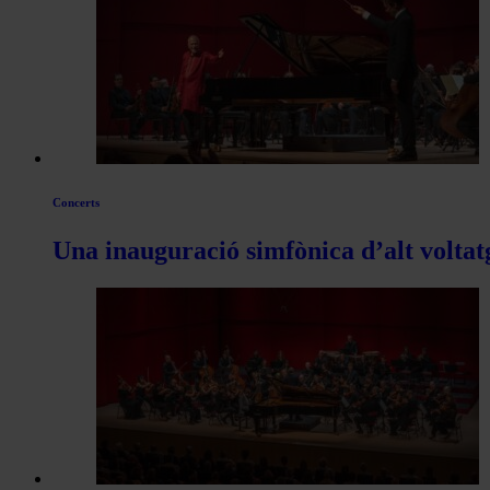
articles
de
Actualitat
Concerts
Una inauguració simfònica d’alt voltat