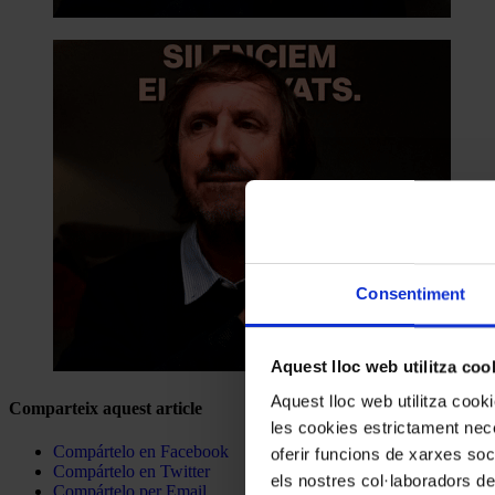
Consentiment
Aquest lloc web utilitza coo
Aquest lloc web utilitza coo
Comparteix aquest article
les cookies estrictament nece
Compártelo en Facebook
oferir funcions de xarxes soc
Compártelo en Twitter
els nostres col·laboradors de
Compártelo per Email