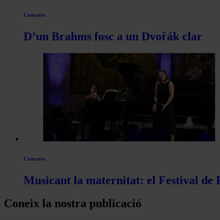
Concerts
D’un Brahms fosc a un Dvořák clar
Concerts
Musicant la maternitat: el Festival de
Coneix la nostra publicació