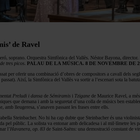
is’ de Ravel
Seró, soprano. Orquestra Simfònica del Vallès. Néstor Bayona, director
de tres picos
.
PALAU DE LA MÚSICA. 8 DE NOVEMBRE DE 20
ssat per oferir una combinació d’obres de compositors a cavall dels segl
ssat). Així, la Simfònica del Vallès va sortir a l’escenari sota la batut
smentat
Preludi i dansa
de
Sémiramis
i
Tzigane
de Maurice Ravel, a més 
cniques que demana i amb la seguretat d’una colla de músics ben establert
e, amb lleugeresa, s’anaven passant les frases entre ells.
bella Steinbacher. No hi ha cap dubte que Steinbacher és una violinista v
da pel públic. La solista va entonar amb delicadesa i al mil·límetre les p
nar l’
Havanera
,
op. 83
de Saint-Saëns: una demostració constant de vi