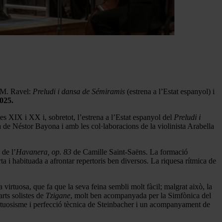
. M. Ravel:
Preludi i dansa de Sémiramis
(estrena a l’Estat espanyol) i
25.
es XIX i XX i, sobretot, l’estrena a l’Estat espanyol del
Preludi i
a de Néstor Bayona i amb les col·laboracions de la violinista Arabella
de l’
Havanera,
op. 83
de Camille Saint-Saëns. La formació
a i habituada a afrontar repertoris ben diversos. La riquesa rítmica de
irtuosa, que fa que la seva feina sembli molt fàcil; malgrat això, la
arts solistes de
Tzigane
, molt ben acompanyada per la Simfònica del
rtuosisme i perfecció tècnica de Steinbacher i un acompanyament de