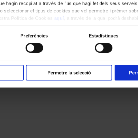
e hagin recopilat a través de l'ús que hagi fet dels seus serveis.
o seleccionar el tipus de cookies que vol permetre i prémer sobr
nostra Política de Cookies
aquí
, a través de la qual podrà deshabil
ment.
cats amb
*
Preferències
Estadístiques
Permetre la selecció
Perm