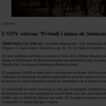
Concerts
L’OSV estrena ‘Preludi i dansa de Sémiram
SIMFÒNICS AL PALAU.
Arabella Steinbacher, violí. Montserrat 
Tzigane
. C. Saint-Saëns:
Havanera, op. 83.
M. de Falla:
El sombrero 
El cicle Simfònics al Palau va tornar al Palau de la Música dissabte pa
dansa
de
Sémiramis
de Ravel (estrenada mundialment el mes de març pa
Steinbacher i la soprano lleidatana Montserrat Seró.
El programa, dividit en dues parts, va presentar en primer lloc el ja e
vallesana va interpretar la primera peça amb la precisió i perfecció tè
la peça es va veure dibuixada en tots els instruments de la formació qu
A continuació va entrar en escena la més que reconeguda violinista Ara
de dissabte va ser una interpretació un pèl freda, tot i que molt aplaudi
Vallès, que no defrauda mai en cap sentit. De la mateixa manera va so
l’orquestra a l’alçada del que s’espera.