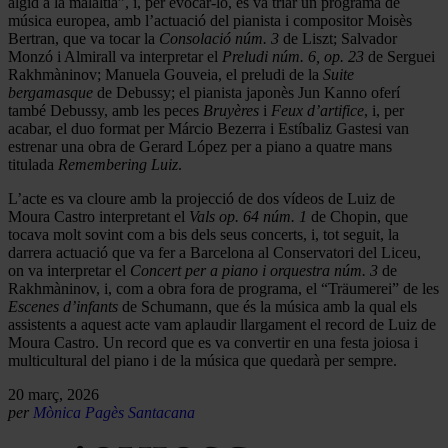
àlgid a la malaltia”, i, per evocar-lo, es va triar un programa de
música europea, amb l’actuació del pianista i compositor Moisès
Bertran, que va tocar la
Consolació núm. 3
de Liszt; Salvador
Monzó i Almirall va interpretar el
Preludi núm. 6, op. 23
de Serguei
Rakhmàninov; Manuela Gouveia, el preludi de la
Suite
bergamasque
de Debussy; el pianista japonès Jun Kanno oferí
també Debussy, amb les peces
Bruyères
i
Feux d’artifice
, i, per
acabar, el duo format per Márcio Bezerra i Estíbaliz Gastesi van
estrenar una obra de Gerard López per a piano a quatre mans
titulada
Remembering Luiz
.
L’acte es va cloure amb la projecció de dos vídeos de Luiz de
Moura Castro interpretant el
Vals op. 64 núm. 1
de Chopin, que
tocava molt sovint com a bis dels seus concerts, i, tot seguit, la
darrera actuació que va fer a Barcelona al Conservatori del Liceu,
on va interpretar el
Concert per a piano i orquestra núm. 3
de
Rakhmàninov, i, com a obra fora de programa, el “Träumerei” de les
Escenes d’infants
de Schumann, que és la música amb la qual els
assistents a aquest acte vam aplaudir llargament el record de Luiz de
Moura Castro. Un record que es va convertir en una festa joiosa i
multicultural del piano i de la música que quedarà per sempre.
20 març, 2026
per
Mònica Pagès Santacana