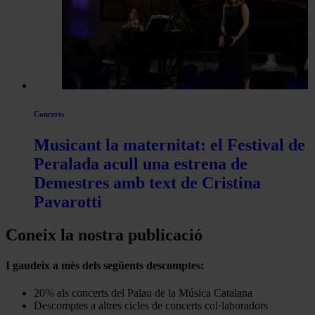
Concerts
Musicant la maternitat: el Festival de
Peralada acull una estrena de
Demestres amb text de Cristina
Pavarotti
Coneix la nostra publicació
I gaudeix a més dels següents descomptes:
20% als concerts del Palau de la Música Catalana
Descomptes a altres cicles de concerts col·laboradors