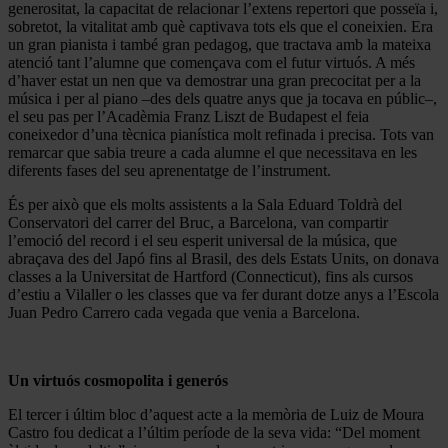
generositat, la capacitat de relacionar l’extens repertori que posseïa i,
sobretot, la vitalitat amb què captivava tots els que el coneixien. Era
un gran pianista i també gran pedagog, que tractava amb la mateixa
atenció tant l’alumne que començava com el futur virtuós. A més
d’haver estat un nen que va demostrar una gran precocitat per a la
música i per al piano –des dels quatre anys que ja tocava en públic–,
el seu pas per l’Acadèmia Franz Liszt de Budapest el feia
coneixedor d’una tècnica pianística molt refinada i precisa. Tots van
remarcar que sabia treure a cada alumne el que necessitava en les
diferents fases del seu aprenentatge de l’instrument.
És per això que els molts assistents a la Sala Eduard Toldrà del
Conservatori del carrer del Bruc, a Barcelona, van compartir
l’emoció del record i el seu esperit universal de la música, que
abraçava des del Japó fins al Brasil, des dels Estats Units, on donava
classes a la Universitat de Hartford (Connecticut), fins als cursos
d’estiu a Vilaller o les classes que va fer durant dotze anys a l’Escola
Juan Pedro Carrero cada vegada que venia a Barcelona.
Un virtuós cosmopolita i generós
El tercer i últim bloc d’aquest acte a la memòria de Luiz de Moura
Castro fou dedicat a l’últim període de la seva vida: “Del moment