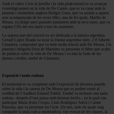
Amb el vídeo
Creix la família i la vida professional
es va avançar
cronològicament en la vida de De Castro, que es va casar amb la
pianista i clarinetista anglesa Bridget Unna, que va assistir a aquest
acte acompanyada de les seves filles, una de les quals, Marilia de
Moura, va dirigir unes paraules juntament amb la seva mare, que va
regalar CDs del seu marit a tots els assistents.
La segona part del concert va ser dedicada a la música argentina.
Gerard López Boada va tocar la
Danza argentina núm. 2
d’Alberto
Ginastera, compositor que va tenir molta relació amb De Moura. I la
pianista i biògrafa Dora de Marinins va presentar el llibre que acaba
de publicar sobre la vida de De Moura i va triar la
Suite de las
danzas criollas,
també de Ginastera.
Exposició i taula rodona
El memorial es va completar amb l’exposició de diversos panells
sobre la vida i la carrera de De Moura que es podien veure al
vestíbul de l’Auditori Eduard Toldrà. També va incloure una taula
rodona –després d’una pausa amb berenar inclòs–, en la qual van
participar Maria Jesús Crespo, Lluís Rodríguez Salvà i Carme
Passolas, que va presentar tot l’acte. Els tres, amb els quals vaig
compartir la taula com a moderadora, van evocar-ne les classes, la