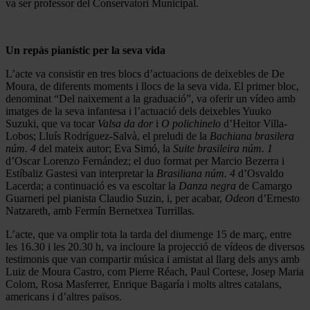
va ser professor del Conservatori Municipal.
Un repàs pianístic per la seva vida
L’acte va consistir en tres blocs d’actuacions de deixebles de De
Moura, de diferents moments i llocs de la seva vida. El primer bloc,
denominat “Del naixement a la graduació”, va oferir un vídeo amb
imatges de la seva infantesa i l’actuació dels deixebles Yuuko
Suzuki, que va tocar
Valsa da dor
i
O polichinelo
d’Heitor Villa-
Lobos; Lluís Rodríguez-Salvà, el preludi de la
Bachiana brasilera
núm. 4
del mateix autor; Eva Simó, la
Suite brasileira núm. 1
d’Oscar Lorenzo Fernández; el duo format per Marcio Bezerra i
Estíbaliz Gastesi van interpretar la
Brasiliana núm. 4
d’Osvaldo
Lacerda; a continuació es va escoltar la
Danza negra
de Camargo
Guarneri pel pianista Claudio Suzin, i, per acabar,
Odeon
d’Ernesto
Natzareth, amb Fermín Bernetxea Turrillas.
L’acte, que va omplir tota la tarda del diumenge 15 de març, entre
les 16.30 i les 20.30 h, va incloure la projecció de vídeos de diversos
testimonis que van compartir música i amistat al llarg dels anys amb
Luiz de Moura Castro, com Pierre Réach, Paul Cortese, Josep Maria
Colom, Rosa Masferrer, Enrique Bagaría i molts altres catalans,
americans i d’altres països.