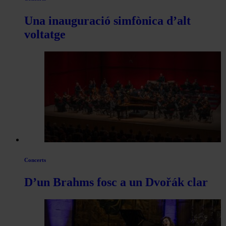
Una inauguració simfònica d’alt
voltatge
Concerts
D’un Brahms fosc a un Dvořák clar