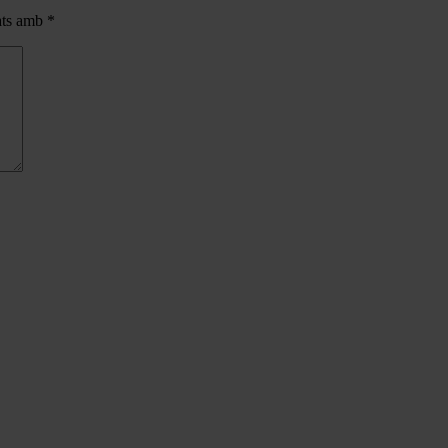
cats amb
*