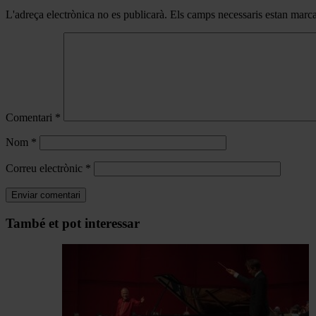
L'adreça electrònica no es publicarà.
Els camps necessaris estan mar
Comentari
*
Nom
*
Correu electrònic
*
Navegar
També et pot interessar
per
les
articles
de