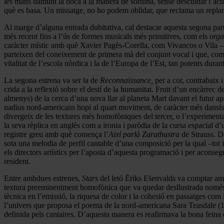
les mans damunt la boca a la manera de sordina, sense descuidar l’acur
què es basa. Un missatge, no ho podem oblidar, que reclama un replant
Al marge d’alguna entrada dubitativa, cal destacar aquesta segona part 
més recent fins a l’ús de formes musicals més primitives, com els
org
caràcter místic amb què Xavier Pagès-Corella, com Vivancos o Vila –
parteixen del coneixement de primera mà del conjunt vocal i que, com a
vitalitat de l’escola nòrdica i la de l’Europa de l’Est, tan potents dura
La segona estrena va ser la de
Reconnaissance,
per a cor, contrabaix 
crida a la reflexió sobre el destí de la humanitat. Fruit d’un encàrrec 
almenys) de la cerca d’una nova llar al planeta Mart davant el futur apo
nadius nord-americans hopi al quart moviment, de caràcter més dansíst
divergeix de les textures més homofòniques del tercer, o l’experiment
la seva rèplica en anglès com a ironia i paròdia de la cursa espacial 
registre greu amb què comença l’
Així parlà Zarathustra
de Strauss. D
sota una melodia de perfil cantable d’una composició per la qual –tot i n
els directors artístics per l’aposta d’aquesta programació i per aconsegu
resident.
Entre ambdues estrenes,
Stars
del letó Ēriks Es̆envalds va comptar amb
textura preeminentment homofònica que va quedar desllustrada només pu
tècnica en l’emissió, la riquesa de color i la cohesió en passatges com
l’univers que proposa el poema de la nord-americana Sara Teasdale (18
definida pels cantaires. D’aquesta manera es reafirmava la bona feina 