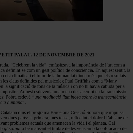
PETIT PALAU. 12 DE NOVEMBRE DE 2021.
ada, “Celebrem la vida”, emfasitzava la importància de l’art com a
ca definint-se com un gest polític i de consciència. En aquest sentit, la
crisi climàtica i el futur de la humanitat diuen més que els resultats
 en les claus definides pel musicòleg Paul Griffiths com a “Many
en la significació de fons de la música i on no hi havia cabuda per a
l compositor. Aquest esdevenia una mena de sacerdot en la transmissió
les: l’obra esdevé
“una meditació lluminosa sobre la transcendència,
tència humana
”.
a Catalana dins el programa Barcelona Creació Sonora que impulsa
en dues parts: la primera, més tensa, reflectint el dolor i l’abisme de
davant problemes actuals que amenacen la vida i el planeta. Cal
amb
glissandi
o bé matisant el timbre de les veus amb la col·locació de