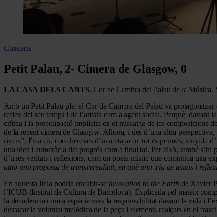
Concerts
Petit Palau, 2- Cimera de Glasgow, 0
LA CASA DELS CANTS.
Cor de Cambra del Palau de la Música. S
Amb un Petit Palau ple, el Cor de Cambra del Palau va protagonitzar 
reflex del seu temps i de l’artista com a agent social. Perquè, davant l
crítica i la preocupació implícita en el missatge de les composicions de
de la recent cimera de Glasgow. Alhora, i des d’una altra perspectiva, 
rivers”. És a dir, com hereves d’una etapa on tot és permès, tenyida d’
una idea i autocràcia del progrés com a finalitat. Per això, també s’h
d’unes veritats i reflexions, com un poeta místic que comunica una exp
amb una proposta de transversalitat, en què una tria de textos i reflex
En aquesta línia podria encabir-se
Invocation to the Earth
de Xavier P
l’ICUB (Institut de Cultura de Barcelona). Explicada pel mateix composi
la decadència com a espècie vers la responsabilitat davant la vida i l
destacar la voluntat melòdica de la peça i elements realçats en el fras