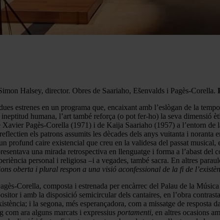
imon Halsey, director. Obres de Saariaho, Es̆envalds i Pagès-Corella.
dues estrenes en un programa que, encaixant amb l’eslògan de la tempor
a ineptitud humana, l’art també reforça (o pot fer-ho) la seva dimensió èti
 Xavier Pagès-Corella (1971) i de Kaija Saariaho (1957) a l’entorn de la 
reflectien els patrons assumits les dècades dels anys vuitanta i noranta
un profund caire existencial que creu en la validesa del passat musical, 
i presentava una mirada retrospectiva en llenguatge i forma a l’abast de
eriència personal i religiosa –i a vegades, també sacra. En altres parau
ions oberta i plural respon a una visió aconfessional de la fi de l’exis
agès-Corella, composta i estrenada per encàrrec del Palau de la Músic
tor i amb la disposició semicircular dels cantaires, en l’obra contrastav
’existència; i la segona, més esperançadora, com a missatge de resposta 
eig com ara alguns marcats i expressius
portamenti
, en altres ocasions 