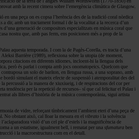
urificació de la terra de l’anglès William Wordsworth (1770-1850) en
omprovat amb la recent cimera sobre l’emergència climàtica de Glasgow.
ió en una peça on es copsa l’herència des de la tradició coral nòrdica
És a dir, amb un tractament formal i de la vocalitat a la recerca d’un
 d’una generació de compositors especialitzats en música coral que
a casa nostra que, amb pas ferm, ens posicionen més a prop de la
 Palau aquesta temporada. I com la de Pagès-Corella, es tracta d’una
sta Aleksi Barrière (1989), reflexiona sobre la utopia (de moment,
orpora citacions en diferents idiomes, incloent-hi la llengua dels
tmica, però és parlat i compta amb jocs onomatopeics. Quelcom que
i contraposa un solo de baríton, en llengua russa, a una soprano, amb
e bordó simulant el mateix efecte de suspensió i atemporalitat des del
 la percussió a la manera de xiuxiueig, i de respiracions del cor per
ta tendència per la repetició de recursos– sí que cal felicitar el Palau i
ntrat als llibres d’història de la música contemporània, sigui artista
rmonia de vidre, reforçant tímbricament l’ambient eteri d’una peça de
. No obstant això, cal lloar la mesura en el
vibrato
i la solvència
l’aclaparadora visió d’un cel ple d’estels i la magnificència de
orna a un estatisme, igualment bell, i rematat per una
sfumatura
ben
rucció i la macroestructura com en el detall.