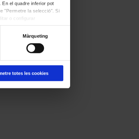
 En el quadre inferior pot
e "Permetre la selecció". Si
itar o configurar
Màrqueting
etre totes les cookies