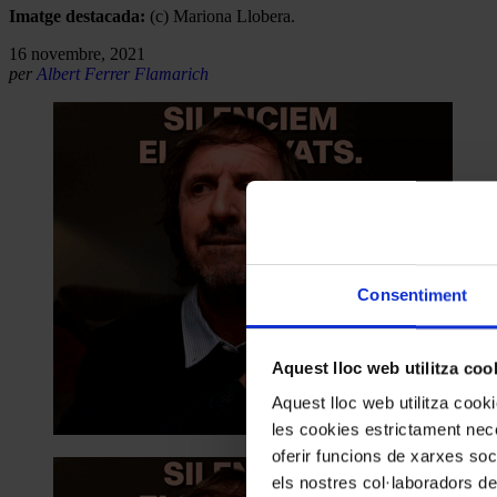
Imatge destacada:
(c) Mariona Llobera.
16 novembre, 2021
per
Albert Ferrer Flamarich
Consentiment
Aquest lloc web utilitza coo
Aquest lloc web utilitza coo
les cookies estrictament nece
oferir funcions de xarxes soc
els nostres col·laboradors de