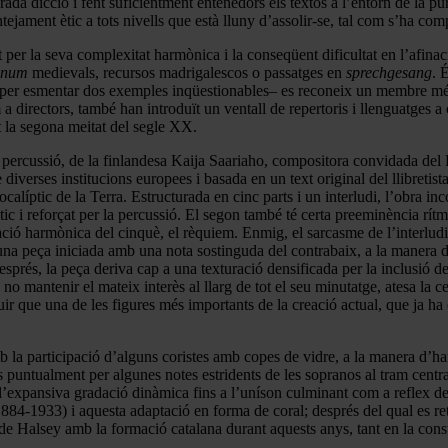
ada dicció i fent suficientment entenedors els textos a l’entorn de la p
ejament ètic a tots nivells que està lluny d’assolir-se, tal com s’ha c
per la seva complexitat harmònica i la conseqüent dificultat en l’afinac
anum
medievals, recursos madrigalescos o passatges en
sprechgesang
. 
per esmentar dos exemples inqüestionables– es reconeix un membre més
 directors, també han introduït un ventall de repertoris i llenguatges 
nt la segona meitat del segle XX.
i percussió, de la finlandesa Kaija Saariaho, compositora convidada del
de diverses institucions europees i basada en un text original del llibreti
calíptic de la Terra. Estructurada en cinc parts i un interludi, l’obra inc
ic i reforçat per la percussió. El segon també té certa preeminència rí
ació harmònica del cinquè, el rèquiem. Enmig, el sarcasme de l’interlud
d’una peça iniciada amb una nota sostinguda del contrabaix, a la manera d
esprés, la peça deriva cap a una texturació densificada per la inclusió de
o mantenir el mateix interès al llarg de tot el seu minutatge, atesa la cer
ir que una de les figures més importants de la creació actual, que ja ha e
 la participació d’alguns coristes amb copes de vidre, a la manera d’ha
ntualment per algunes notes estridents de les sopranos al tram central
 l’expansiva gradació dinàmica fins a l’uníson culminant com a reflex de 
84-1933) i aquesta adaptació en forma de coral; després del qual es ret
de Halsey amb la formació catalana durant aquests anys, tant en la const