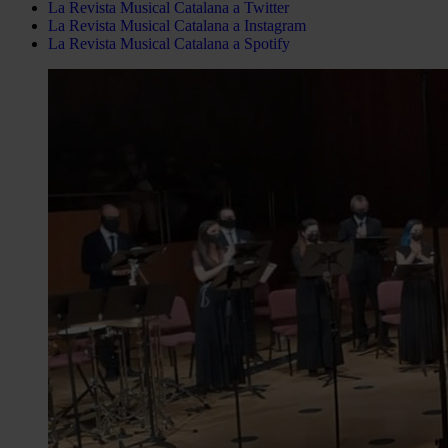
La Revista Musical Catalana a Twitter
La Revista Musical Catalana a Instagram
La Revista Musical Catalana a Spotify