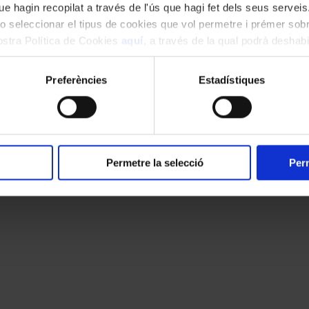
e hagin recopilat a través de l'ús que hagi fet dels seus serveis.
o seleccionar el tipus de cookies que vol permetre i prémer sobr
nostra Política de Cookies
aquí
, a través de la qual podrà deshabil
ment.
Preferències
Estadístiques
Permetre la selecció
Perm