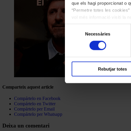
que els hagi proporcionat o qu
“Permetre totes les cookies” 
vol més informació visiti la 
les cookies en qualsevol mo
Selecció
Necessàries
de
consentiment
Rebutjar totes
Comparteix aquest article
Compártelo en Facebook
Compártelo en Twitter
Compártelo per Email
Compártelo per Whatsapp
Deixa un comentari