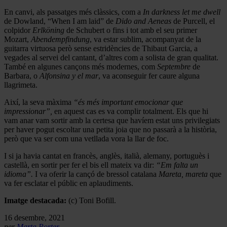
En canvi, als passatges més clàssics, com a
In darkness let me dwell
de Dowland, “When I am laid” de
Dido and Aeneas
de Purcell, el
colpidor
Erlköning
de Schubert o fins i tot amb el seu primer
Mozart,
Abendempfindung
, va estar sublim, acompanyat de la
guitarra virtuosa però sense estridències de Thibaut Garcia, a
vegades al servei del cantant, d’altres com a solista de gran qualitat.
També en algunes cançons més modernes, com
Septembre
de
Barbara, o
Alfonsina y el mar
, va aconseguir fer caure alguna
llagrimeta.
Així, la seva màxima
“és més important emocionar que
impressionar”,
en aquest cas es va complir totalment. Els que hi
vam anar vam sortir amb la certesa que havíem estat uns privilegiats
per haver pogut escoltar una petita joia que no passarà a la història,
però que va ser com una vetllada vora la llar de foc.
I si ja havia cantat en francès, anglès, italià, alemany, portuguès i
castellà, en sortir per fer el bis ell mateix va dir:
“Em falta un
idioma”.
I va oferir la cançó de bressol catalana
Mareta, mareta
que
va fer esclatar el públic en aplaudiments.
Imatge destacada:
(c) Toni Bofill.
16 desembre, 2021
per
Marta Porter