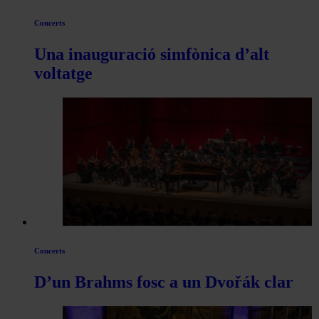
Concerts
Una inauguració simfònica d’alt
voltatge
Concerts
D’un Brahms fosc a un Dvořák clar