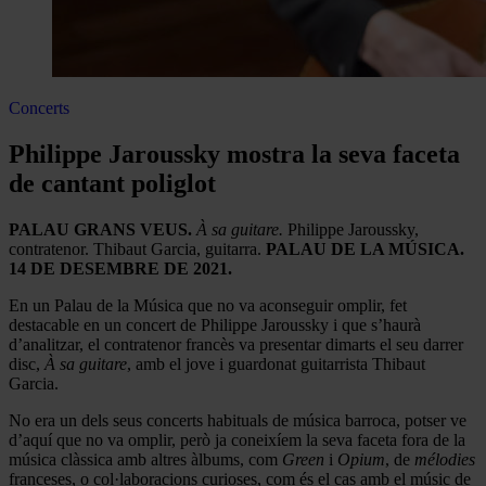
Concerts
Philippe Jaroussky mostra la seva faceta
de cantant poliglot
PALAU GRANS VEUS.
À sa guitare.
Philippe Jaroussky,
contratenor. Thibaut Garcia, guitarra.
PALAU DE LA MÚSICA.
14 DE DESEMBRE DE 2021.
En un Palau de la Música que no va aconseguir omplir, fet
destacable en un concert de Philippe Jaroussky i que s’haurà
d’analitzar, el contratenor francès va presentar dimarts el seu darrer
disc,
À sa guitare
, amb el jove i guardonat guitarrista Thibaut
Garcia.
No era un dels seus concerts habituals de música barroca, potser ve
d’aquí que no va omplir, però ja coneixíem la seva faceta fora de la
música clàssica amb altres àlbums, com
Green
i
Opium
, de
mélodies
franceses, o col·laboracions curioses, com és el cas amb el músic de