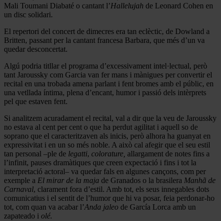
Mali Toumani Diabaté o cantant l’
Hallelujah
de Leonard Cohen en
un disc solidari.
El repertori del concert de dimecres era tan eclèctic, de Dowland a
Britten, passant per la cantant francesa Barbara, que més d’un va
quedar desconcertat.
Algú podria titllar el programa d’excessivament intel·lectual, però
tant Jaroussky com Garcia van fer mans i mànigues per convertir el
recital en una trobada amena parlant i fent bromes amb el públic, en
una vetllada íntima, plena d’encant, humor i passió dels intèrprets
pel que estaven fent.
Si analitzem acuradament el recital, val a dir que la veu de Jaroussky
no estava al cent per cent o que ha perdut agilitat i aquell so de
soprano que el caracteritzaven als inicis, però alhora ha guanyat en
expressivitat i en un so més noble. A això cal afegir que el seu estil
tan personal –ple de
legatti
,
colorature,
allargament de notes fins a
l’infinit, pauses dramàtiques que creen expectació i fins i tot la
interpretació actoral– va quedar fals en algunes cançons, com per
exemple a
El mirar de la maja
de Granados o la brasilera
Manhã de
Carnaval
, clarament fora d’estil. Amb tot, els seus innegables dots
comunicatius i el sentit de l’humor que hi va posar, feia perdonar-ho
tot, com quan va acabar l’
Anda jaleo
de García Lorca amb un
zapateado i
olé.