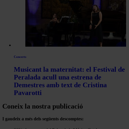
Concerts
Musicant la maternitat: el Festival de
Peralada acull una estrena de
Demestres amb text de Cristina
Pavarotti
Coneix la nostra publicació
I gaudeix a més dels següents descomptes: