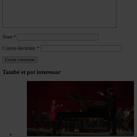
Nom
*
Correu electrònic
*
Navegar
També et pot interessar
per
les
articles
de
Actualitat