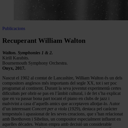
Publicacions
Recuperant William Walton
Walton. Symphonies 1 & 2.
Kirill Karabits.
Bournemouth Symphony Orchestra.
Onyx, 2017.
Nascut el 1902 al comtat de Lancashire, William Walton és un dels
compositors anglesos més importants del segle XX, tot i ser poc
programat al continent. Durant la seva joventut experimentà certes
dificultats per obrir-se pas en l’àmbit cultural, i de fet s’ha explicat
que en va passar bona part tocant el piano en clubs de jazz i
malvivint a casa d’aquells amics que acceptaven allotjar-lo. Autor
d’un interessant
Concert per a viola
(1929), destaca pel caràcter
tempestuós i apassionat de les seves creacions, que s’han relacionat
amb Beethoven i Sibelius, un compositor especialment influent en
aquelles dècades. Walton empra amb decisió un considerable