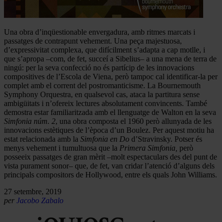
Una obra d’inqüestionable envergadura, amb ritmes marcats i
passatges de contrapunt vehement. Una peça majestuosa,
d’expressivitat complexa, que difícilment s’adapta a cap motlle, i
que s’apropa –com, de fet, succeí a Sibelius– a una mena de terra de
ningú: per la seva confecció no és partícip de les innovacions
compositives de l’Escola de Viena, però tampoc cal identificar-la per
complet amb el corrent del postromanticisme. La Bournemouth
Symphony Orquestra, en qualsevol cas, ataca la partitura sense
ambigüitats i n’ofereix lectures absolutament convincents. També
demostra estar familiaritzada amb el llenguatge de Walton en la seva
Simfonia núm. 2
, una obra composta el 1960 però allunyada de les
innovacions estètiques de l’època d’un Boulez. Per aquest motiu ha
estat relacionada amb la
Simfonia en Do
d’Stravinsky. Potser és
menys vehement i tumultuosa que la
Primera Simfonia,
però
posseeix passatges de gran mèrit –molt espectaculars des del punt de
vista purament sonor– que, de fet, van cridar l’atenció d’alguns dels
principals compositors de Hollywood, entre els quals John Williams.
27 setembre, 2019
per
Jacobo Zabalo