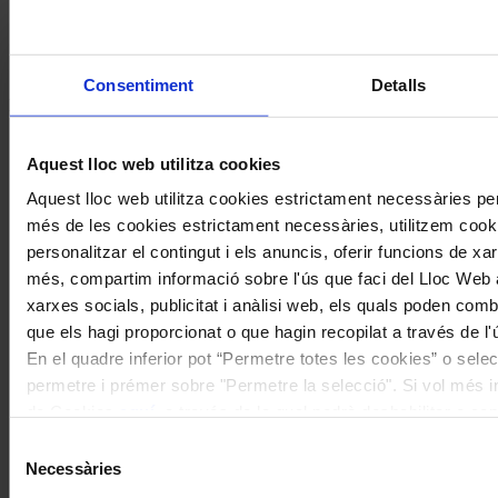
Pavarotti
Coneix la nostra publicació
Consentiment
Detalls
I gaudeix a més dels següents descomptes:
20% als concerts del Palau de la Música Catalana
Aquest lloc web utilitza cookies
Descomptes a altres cicles de concerts col·laboradors
Aquest lloc web utilitza cookies estrictament necessàries pe
més de les cookies estrictament necessàries, utilitzem cooki
personalitzar el contingut i els anuncis, oferir funcions de xarx
més, compartim informació sobre l'ús que faci del Lloc Web 
xarxes socials, publicitat i anàlisi web, els quals poden com
que els hagi proporcionat o que hagin recopilat a través de l'
En el quadre inferior pot “Permetre totes les cookies” o selec
permetre i prémer sobre "Permetre la selecció". Si vol més inf
de Cookies
aquí
, a través de la qual podrà deshabilitar o co
moment.
Selecció
Necessàries
de