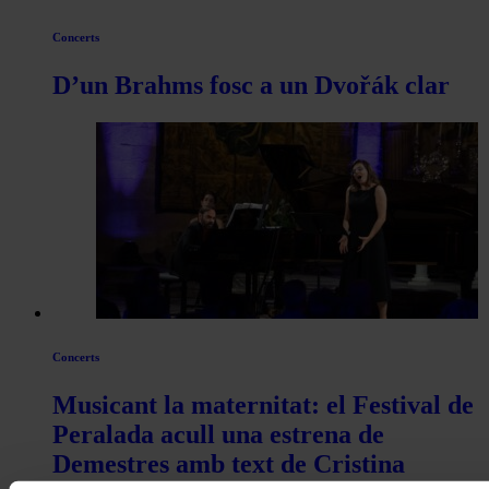
Concerts
D’un Brahms fosc a un Dvořák clar
Concerts
Musicant la maternitat: el Festival de
Peralada acull una estrena de
Demestres amb text de Cristina