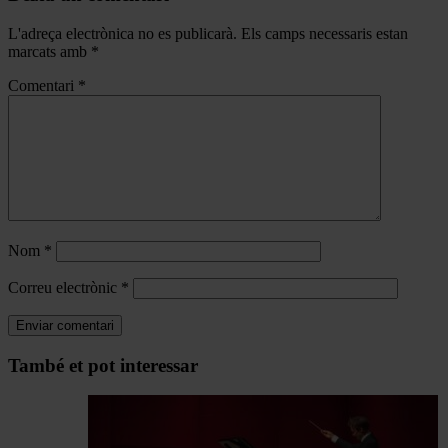
L'adreça electrònica no es publicarà.
Els camps necessaris estan
marcats amb
*
Comentari
*
Nom
*
Correu electrònic
*
Navegar
També et pot interessar
per
les
articles