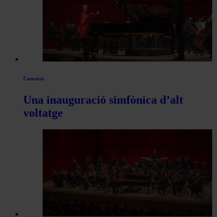
de
Actualitat
Concerts
Una inauguració simfònica d’alt
voltatge