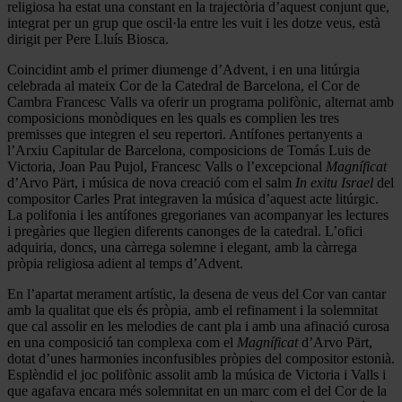
religiosa ha estat una constant en la trajectòria d’aquest conjunt que,
integrat per un grup que oscil·la entre les vuit i les dotze veus, està
dirigit per Pere Lluís Biosca.
Coincidint amb el primer diumenge d’Advent, i en una litúrgia
celebrada al mateix Cor de la Catedral de Barcelona, el Cor de
Cambra Francesc Valls va oferir un programa polifònic, alternat amb
composicions monòdiques en les quals es complien les tres
premisses que integren el seu repertori. Antífones pertanyents a
l’Arxiu Capitular de Barcelona, composicions de Tomás Luis de
Victoria, Joan Pau Pujol, Francesc Valls o l’excepcional
Magníficat
d’Arvo Pärt, i música de nova creació com el salm
In exitu Israel
del
compositor Carles Prat integraven la música d’aquest acte litúrgic.
La polifonia i les antífones gregorianes van acompanyar les lectures
i pregàries que llegien diferents canonges de la catedral. L’ofici
adquiria, doncs, una càrrega solemne i elegant, amb la càrrega
pròpia religiosa adient al temps d’Advent.
En l’apartat merament artístic, la desena de veus del Cor van cantar
amb la qualitat que els és pròpia, amb el refinament i la solemnitat
que cal assolir en les melodies de cant pla i amb una afinació curosa
en una composició tan complexa com el
Magníficat
d’Arvo Pärt,
dotat d’unes harmonies inconfusibles pròpies del compositor estonià.
Esplèndid el joc polifònic assolit amb la música de Victoria i Valls i
que agafava encara més solemnitat en un marc com el del Cor de la