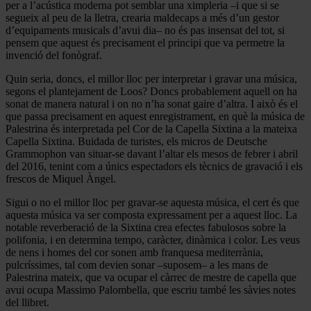
per a l’acústica moderna pot semblar una ximpleria –i que si se
segueix al peu de la lletra, crearia maldecaps a més d’un gestor
d’equipaments musicals d’avui dia– no és pas insensat del tot, si
pensem que aquest és precisament el principi que va permetre la
invenció del fonògraf.
Quin seria, doncs, el millor lloc per interpretar i gravar una música,
segons el plantejament de Loos? Doncs probablement aquell on ha
sonat de manera natural i on no n’ha sonat gaire d’altra. I això és el
que passa precisament en aquest enregistrament, en què la música de
Palestrina és interpretada pel Cor de la Capella Sixtina a la mateixa
Capella Sixtina. Buidada de turistes, els micros de Deutsche
Grammophon van situar-se davant l’altar els mesos de febrer i abril
del 2016, tenint com a únics espectadors els tècnics de gravació i els
frescos de Miquel Àngel.
Sigui o no el millor lloc per gravar-se aquesta música, el cert és que
aquesta música va ser composta expressament per a aquest lloc. La
notable reverberació de la Sixtina crea efectes fabulosos sobre la
polifonia, i en determina tempo, caràcter, dinàmica i color. Les veus
de nens i homes del cor sonen amb franquesa mediterrània,
pulcríssimes, tal com devien sonar –suposem– a les mans de
Palestrina mateix, que va ocupar el càrrec de mestre de capella que
avui ocupa Massimo Palombella, que escriu també les sàvies notes
del llibret.