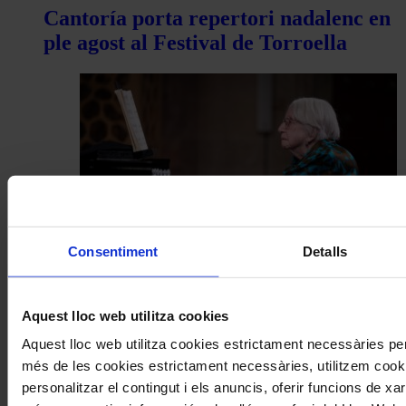
Cantoría porta repertori nadalenc en
ple agost al Festival de Torroella
Consentiment
Detalls
Concerts
Montserrat Torrent a Peralada: un
Aquest lloc web utilitza cookies
debut als 100 anys
Aquest lloc web utilitza cookies estrictament necessàries pe
més de les cookies estrictament necessàries, utilitzem cooki
Coneix la nostra publicació
personalitzar el contingut i els anuncis, oferir funcions de xarx