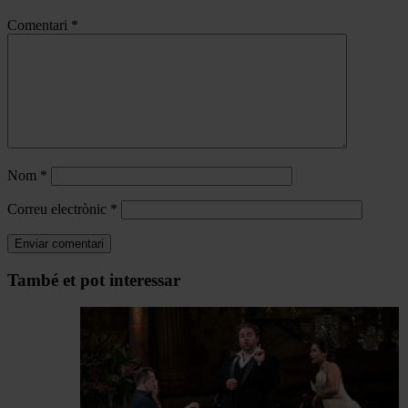
Comentari
*
Nom
*
Correu electrònic
*
Navegar
També et pot interessar
per
les
articles
de
Actualitat