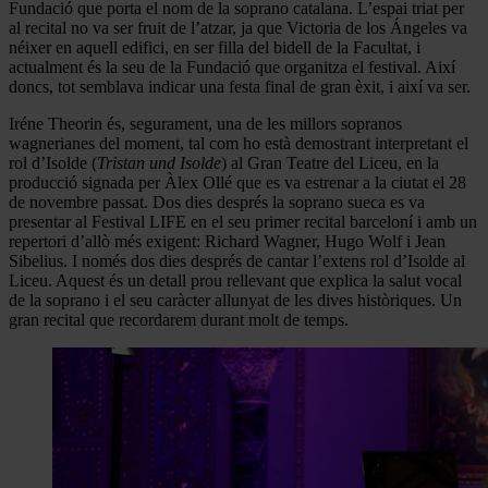
Fundació que porta el nom de la soprano catalana. L’espai triat per
al recital no va ser fruit de l’atzar, ja que Victoria de los Ángeles va
néixer en aquell edifici, en ser filla del bidell de la Facultat, i
actualment és la seu de la Fundació que organitza el festival. Així
doncs, tot semblava indicar una festa final de gran èxit, i així va ser.
Iréne Theorin és, segurament, una de les millors sopranos
wagnerianes del moment, tal com ho està demostrant interpretant el
rol d’Isolde (
Tristan und Isolde
) al Gran Teatre del Liceu, en la
producció signada per Àlex Ollé que es va estrenar a la ciutat el 28
de novembre passat. Dos dies després la soprano sueca es va
presentar al Festival LIFE en el seu primer recital barceloní i amb un
repertori d’allò més exigent: Richard Wagner, Hugo Wolf i Jean
Sibelius. I només dos dies després de cantar l’extens rol d’Isolde al
Liceu. Aquest és un detall prou rellevant que explica la salut vocal
de la soprano i el seu caràcter allunyat de les dives històriques. Un
gran recital que recordarem durant molt de temps.