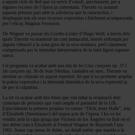
a aquest cicle de lied que va servir d’estudi, precisament, per a
algunes escenes de l’òpera ja comentada. Theorin va assumir
aquesta primera part amb la solvència que la caracteritza, i
desplegant tots els seus recursos expressius i fidelment acompanyada
per l’eficaç Magnus Svensson.
De Wagner va passar als
Goethe-Lieder
d’Hugo Wolf, a través dels
quals Theorin va mantenir un cant immaculat, només enfosquit per
alguna vibració a la zona greu de la seva tessitura, però clarament
compensada per la intensitat interpretativa de la intel·ligent soprano
sueca.
I el programa va acabar amb una tria de les
Cinc cançons op. 37
i
Sis cançons op. 36
de Jean Sibelius, cantades en suec. Theorin va
mostrar-se còmoda en aquest repertori, fet que li va permetre ampliar
la paleta expressiva i la intensitat dramàtica de la seva expressió ja
de per si colpidora.
La nit va acabar amb tres bisos que van tallar la respiració dels
centenars de persones que vam omplir el paranimf de la UB.
Especialment la primera propina va cantar: “Dich, teure Halle”, ària
d’Elisabeth (
Tannhäuser
) del segon acte de l’òpera. I ho va fer
vestida amb la capa groga que Victoria de los Ángeles va lluir en el
seu debut com a Elisabeth al Festival Wagner de Bayreuth l’any
1961. Sense cap mena de dubte, un detall estètic que marida a la