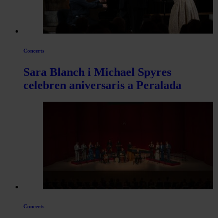
Concerts
Sara Blanch i Michael Spyres
celebren aniversaris a Peralada
Concerts