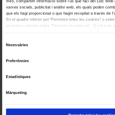
més, compartim informació sobre l'ús que faci del Lloc Web 
I gaudeix a més dels següents descomptes:
xarxes socials, publicitat i anàlisi web, els quals poden com
20% als concerts del Palau de la Música Catalana
que els hagi proporcionat o que hagin recopilat a través de l'
Descomptes a altres cicles de concerts col·laboradors
En el quadre inferior pot “Permetre totes les cookies” o selec
permetre i prémer sobre "Permetre la selecció". Si vol més inf
de Cookies
aquí
, a través de la qual podrà deshabilitar o co
moment.
Selecció
Necessàries
de
consentiment
Preferències
Estadístiques
Màrqueting
Permetre totes les cookie