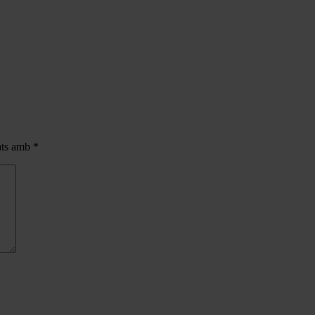
cats amb
*