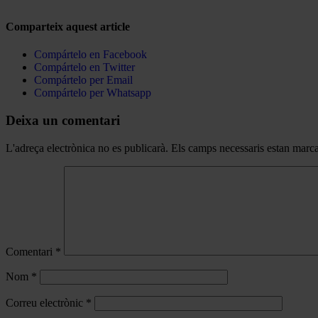
Comparteix aquest article
Compártelo en Facebook
Compártelo en Twitter
Compártelo per Email
Compártelo per Whatsapp
Deixa un comentari
L'adreça electrònica no es publicarà.
Els camps necessaris estan mar
Comentari
*
Nom
*
Correu electrònic
*