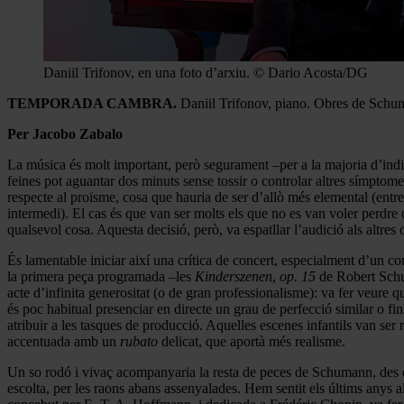
Daniil Trifonov, en una foto d’arxiu. © Dario Acosta/DG
TEMPORADA CAMBRA.
Daniil Trifonov, piano. Obres de Schu
Per Jacobo Zabalo
La música és molt important, però segurament –per a la majoria d’indi
feines pot aguantar dos minuts sense tossir o controlar altres símptome
respecte al proïsme, cosa que hauria de ser d’allò més elemental (entre
intermedi). El cas és que van ser molts els que no es van voler perdre
qualsevol cosa. Aquesta decisió, però, va espatllar l’audició als altre
És lamentable iniciar així una crítica de concert, especialment d’un con
la primera peça programada –les
Kinderszenen
,
op. 15
de Robert Schum
acte d’infinita generositat (o de gran professionalisme): va fer veure q
és poc habitual presenciar en directe un grau de perfecció similar o fi
atribuir a les tasques de producció. Aquelles escenes infantils van ser
accentuada amb un
rubato
delicat, que aportà més realisme.
Un so rodó i vivaç acompanyaria la resta de peces de Schumann, des 
escolta, per les raons abans assenyalades. Hem sentit els últims anys