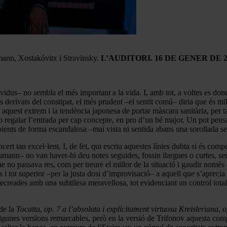
mann, Xostakóvitx i Stravinsky.
L’AUDITORI. 16 DE GENER DE 2
vidus– no sembla el més important a la vida. I, amb tot, a voltes es don
s derivats del constipat, el més prudent –el sentit comú– diria que és m
 aquest extrem i la tendència japonesa de portar màscara sanitària, per t
 o regalar l’entrada per cap concepte, en pro d’un bé major. Un pot pen
s oients de forma escandalosa –mai vista ni sentida abans una sorollada s
cert tan excel·lent. I, de fet, qui escriu aquestes línies dubta si és co
ann– no van haver-hi deu notes seguides, fossin llargues o curtes, sens
ue no passava res, com per treure el millor de la situació i gaudir només d
ns i tot superior –per la justa dosi d’improvisació– a aquell que s’aprec
 recreades amb una subtilesa meravellosa, tot evidenciant un control tota
de la
Tocatta
,
op. 7 a l’absoluta i explícitament virtuosa
Kreisleriana
,
o
 algunes versions remarcables, però en la versió de Trifonov aquesta c