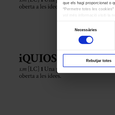
que els hagi proporcionat o qu
“Permetre totes les cookies” 
vol més informació visiti la 
les cookies en qualsevol mo
Selecció
Necessàries
de
consentiment
Rebutjar totes