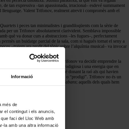
mes en perfecta disbauxa. Sublim paradoxa, la que ens va regalar
ue, de tan expressiva –tan apassionada, irracional– esdevé summament
 el llenguatge. Valent Trifonov, realment atrevit i compromès amb el
Quartets
i peces tan minimalistes i grandiloqüents com la sèrie de
catada per un Trifonov absolutament clarivident. Semblava impossible
ió amb què va donar curs a abstraccions –les fugues–, perfectament
a permès un buidatge parcial de la sala, com si hagués tornat el seny a
 peces –traiem ara profit del tòpic sobre l’alquímia musical– va invocar
aimon
de Xostakóvitx.
temporada, es queden curtes), quan Trifonov va decidir emprendre la
ntasia circense requereix una tècnica prodigiosa i una energia que en
ostar en contra de la lògica, gairebé donant la raó als qui havien
Informació
na quant s’abusa de termes com “geni” o “prodigi”. Trifonov no és un
spectes mítics,
sobrehumà com els d’abans
; aquells dels quals hem
 A més de
r el contingut i els anuncis,
ús que faci del Lloc Web amb
ar-la amb una altra informació