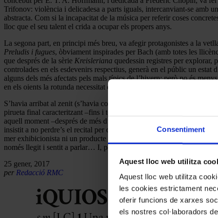
concebut per E. T. A. Hoffmann, i dedicada a Frédéric Chopin, va fer 
Trifonov: violència i delicadesa a parts iguals, intercanviant-se am
abstracta. Com si la incapacitat de la música per referir coses concret
lloc que el seu talent el crida a ocupar els propers anys.
La segona part, en principi més breu, va afegir protagonistes a la ve
Preludis i fugues
, òbviament inspirades per Bach (amb totes les llicènc
que després de la sèrie
Kreisleriana
quedessin registres per explorar, 
controlades en els esdevenirs respectius, generà en el públic un estat 
alguns dels més afectats pels mals típics de l’hivern; però no és menys
en els oients la rotunda necessitat de no interrompre, de deixar-se perdr
S’havia arribat al zenit (s’havia complert la durada prevista del con
pirueta final caracteritzant –fins i tot físicament– Petruixka, el desven
aquell moment –després de més d’hora i mitja de recital a màxima inten
Consentiment
insistit a no perdre’s el recital per cap concepte, amb risc d’importu
mer exhibicionista ni un producte de mercat –tot i l’entusiasme que dem
només llegit i sentit a parlar… I, per fi, més enllà del sentit comú, po
Aquest lloc web utilitza coo
25 gener, 2017
per
Redacció RMC
Aquest lloc web utilitza coo
les cookies estrictament nece
oferir funcions de xarxes soc
els nostres col·laboradors de