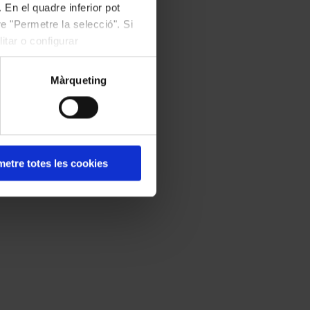
 En el quadre inferior pot
e "Permetre la selecció". Si
itar o configurar
Màrqueting
etre totes les cookies