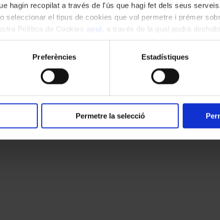
e hagin recopilat a través de l'ús que hagi fet dels seus serveis.
o seleccionar el tipus de cookies que vol permetre i prémer sobr
nostra Política de Cookies
aquí
, a través de la qual podrà deshabil
ment.
Preferències
Estadístiques
Permetre la selecció
Perm