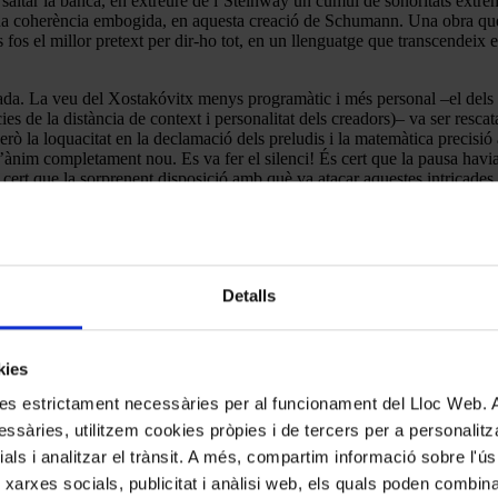
saltar la banca, en extreure de l’Steinway un cúmul de sonoritats extre
b una coherència embogida, en aquesta creació de Schumann. Una obra q
es fos el millor pretext per dir-ho tot, en un llenguatge que transcendeix
tllada. La veu del Xostakóvitx menys programàtic i més personal –el dels
ies de la distància de context i personalitat dels creadors)– va ser res
però la loquacitat en la declamació dels preludis i la matemàtica precis
d’ànim completament nou. Es va fer el silenci! És cert que la pausa havi
 cert que la sorprenent disposició amb què va atacar aquestes intricades
e en selves de tonalitats ferides, d’un gris característicament irisat pel
d
cert, d’acord amb unes indicacions que, no és la primera vegada aquesta 
turat titella del ballet d’Stravinsky. En la versió per a piano, aquesta fa
sitat– qualsevol hauria considerat improbables. Però Trifonov tornà a ap
Detalls
nar la resta. Sens dubte, va ser una d’aquestes vetllades en què un s’ado
ostra i la popularitat que pot arribar a assolir–, sinó un pianista amb a
dem gaudir.
kies
kies estrictament necessàries per al funcionament del Lloc Web.
ssàries, utilitzem cookies pròpies i de tercers per a personalitza
ials i analitzar el trànsit. A més, compartim informació sobre l'
 xarxes socials, publicitat i anàlisi web, els quals poden combin