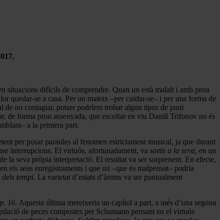
017.
en situacions difícils de comprendre. Quan un està malalt i amb prou
illor quedar-se a casa. Per un mateix –per cuidar-se– i per una forma de
al de no contagiar, potser podríem trobar algun tipus de punt
sar, de forma prou assenyada, que escoltar en viu Daniil Trifonov no és
emblant– a la primera part.
mpetent per posar paraules al fenomen estrictament musical, ja que durant
e interrupcions. El virtuós, afortunadament, va sortir
a la seva,
en un
e la seva pròpia interpretació. El resultat va ser sorprenent. En efecte,
ia en els seus enregistraments i que un –que és malpensat– podria
l dels
tempi
. La varietat d’estats d’ànims va ser puntualment
p. 16.
Aquesta última mereixeria un capítol a part, a més d’una segona
ompilació de peces compostes per Schumann pensant en el virtuós