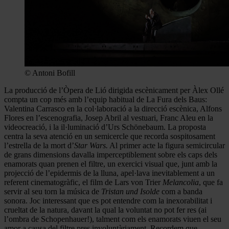
© Antoni Bofill
La producció de l’Òpera de Lió dirigida escènicament per Àlex Ollé
compta un cop més amb l’equip habitual de La Fura dels Baus:
Valentina Carrasco en la col·laboració a la direcció escènica, Alfons
Flores en l’escenografia, Josep Abril al vestuari, Franc Aleu en la
videocreació, i la il·luminació d’Urs Schönebaum. La proposta
centra la seva atenció en un semicercle que recorda sospitosament
l’estrella de la mort d’
Star Wars.
Al primer acte la figura semicircular
de grans dimensions davalla imperceptiblement sobre els caps dels
enamorats quan prenen el filtre, un exercici visual que, junt amb la
projecció de l’epidermis de la lluna, apel·lava inevitablement a un
referent cinematogràfic, el film de Lars von Trier
Melancolia
, que fa
servir al seu torn la música de
Tristan und Isolde
com a banda
sonora. Joc interessant que es pot entendre com la inexorabilitat i
crueltat de la natura, davant la qual la voluntat no pot fer res (ai
l’ombra de Schopenhauer!), talment com els enamorats viuen el seu
amor a causa del filtre pres involuntàriament. Recordem que