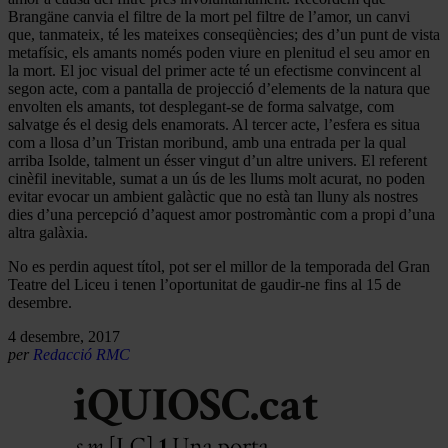
Brangäne canvia el filtre de la mort pel filtre de l’amor, un canvi
que, tanmateix, té les mateixes conseqüències; des d’un punt de vista
metafísic, els amants només poden viure en plenitud el seu amor en
la mort. El joc visual del primer acte té un efectisme convincent al
segon acte, com a pantalla de projecció d’elements de la natura que
envolten els amants, tot desplegant-se de forma salvatge, com
salvatge és el desig dels enamorats. Al tercer acte, l’esfera es situa
com a llosa d’un Tristan moribund, amb una entrada per la qual
arriba Isolde, talment un ésser vingut d’un altre univers. El referent
cinèfil inevitable, sumat a un ús de les llums molt acurat, no poden
evitar evocar un ambient galàctic que no està tan lluny als nostres
dies d’una percepció d’aquest amor postromàntic com a propi d’una
altra galàxia.
No es perdin aquest títol, pot ser el millor de la temporada del Gran
Teatre del Liceu i tenen l’oportunitat de gaudir-ne fins al 15 de
desembre.
4 desembre, 2017
per
Redacció RMC