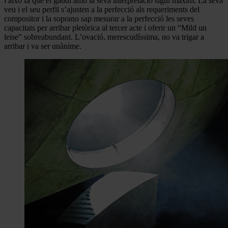
i això fa que el gaudi amb la seva interpretació sigui màxim. La seva
veu i el seu perfil s’ajusten a la perfecció als requeriments del
compositor i la soprano sap mesurar a la perfecció les seves
capacitats per arribar pletòrica al tercer acte i oferir un “Mild un
leise” sobreabundant. L’ovació, merescudíssima, no va trigar a
arribar i va ser unànime.