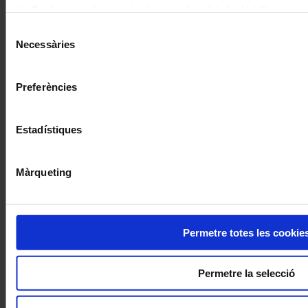
de Cookies
aquí
, a través de la qual podrà deshabilitar o co
moment.
Selecció
Necessàries
de
consentiment
Concerts
Preferències
Musicant la maternitat: el Festival de
Peralada acull una estrena de
Estadístiques
Demestres amb text de Cristina
Pavarotti
Màrqueting
Coneix la nostra publicació
I gaudeix a més dels següents descomptes:
Permetre totes les cookie
20% als concerts del Palau de la Música Catalana
Descomptes a altres cicles de concerts col·laboradors
Permetre la selecció