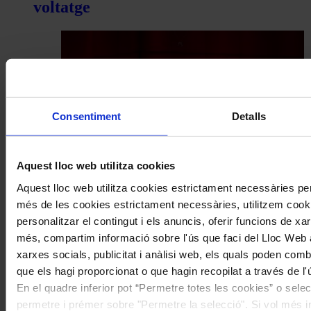
voltatge
Consentiment
Detalls
Aquest lloc web utilitza cookies
Concerts
Aquest lloc web utilitza cookies estrictament necessàries pe
més de les cookies estrictament necessàries, utilitzem cooki
D’un Brahms fosc a un Dvořák clar
personalitzar el contingut i els anuncis, oferir funcions de xarx
més, compartim informació sobre l'ús que faci del Lloc Web 
xarxes socials, publicitat i anàlisi web, els quals poden com
que els hagi proporcionat o que hagin recopilat a través de l'
En el quadre inferior pot “Permetre totes les cookies” o selec
permetre i prémer sobre "Permetre la selecció". Si vol més inf