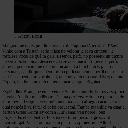
© Antoni Bofill
Malgrat que no es pot dir el mateix de l’aportació musical d’Stefan
Vinke com a Tristan, seria injust no valorar la seva entrega i la
fortalesa vocal de què fa gala. El tenor, però, no posseeix un timbre
massa atractiu i això desmereix la seva actuació. Superada, però,
aquesta percepció que respon únicament a l’àmbit dels gustos
personals, cal dir que el tenor dona perfectament el perfil de Tristan,
tant físicament com vocalment, tal com va demostrar al llarg de tota
l’òpera, i culminant amb un tercer acte de gran dignitat.
Esplèndida Brangäne en la veu de Sarah Connolly, la mezzosoprano
fa gala d’un timbre bellíssim i és una
partenaire
de luxe per a Isolde
al primer i al segon actes, amb una invocació al segon acte per a la
qual només li va faltar el coixí orquestral. També magnífic va estar el
baríton Greer Grimsley com a Kurwenal: veu noble i ben
projectada, el cantant va fer sobresortir un personatge sovint
menystingut. Va ser un luxe comptar un cop més amb Albert
Dohmen, aquest cop en un personatge que li ve com anell al dit, el