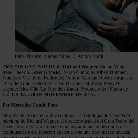
Iréne Theorin i Stefan Vinke. © Antoni Bofill
TRISTAN UND ISOLDE
de Richard Wagner.
Stefan Vinke.
Iréne Theorin. Greer Grimsley. Sarah Connolly. Albert Dohmen.
Francisco Vas. Jorge Rodríguez Norton. Germán Olvera. Orquestra
i Cor del Gran Teatre del Liceu. Dir. musical: Josep Pons. Dir.
escènic: Àlex Ollé (La Fura dels Baus). Producció de l’Òpera de
Lió.
LICEU. 28 DE NOVEMBRE DE 2017.
Per Mercedes Conde Pons
Després de l’èxit amb què va culminar la Tetralogia de
L’anell del
nibelung
de Richard Wagner, el director musical del Gran Teatre del
Liceu, Josep Pons, s’atreveix enguany amb una de les obres més
icòniques de tot el repertori operístic, tota una obra mestra musical
que es permet apreciar en la seva magnitud sempre que es tingui una