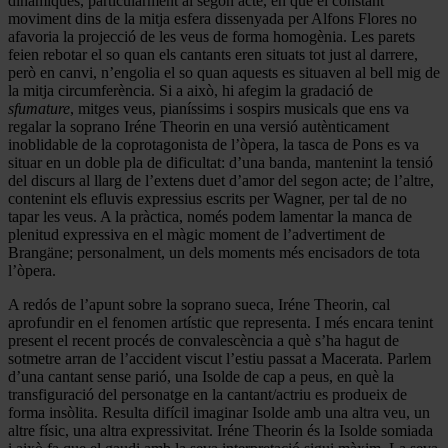
dinàmiques, particularment al segon acte, en què el constant
moviment dins de la mitja esfera dissenyada per Alfons Flores no
afavoria la projecció de les veus de forma homogènia. Les parets
feien rebotar el so quan els cantants eren situats tot just al darrere,
però en canvi, n’engolia el so quan aquests es situaven al bell mig de
la mitja circumferència. Si a això, hi afegim la gradació de
sfumature
, mitges veus, pianíssims i sospirs musicals que ens va
regalar la soprano Iréne Theorin en una versió autènticament
inoblidable de la coprotagonista de l’òpera, la tasca de Pons es va
situar en un doble pla de dificultat: d’una banda, mantenint la tensió
del discurs al llarg de l’extens duet d’amor del segon acte; de l’altre,
contenint els efluvis expressius escrits per Wagner, per tal de no
tapar les veus. A la pràctica, només podem lamentar la manca de
plenitud expressiva en el màgic moment de l’advertiment de
Brangäne; personalment, un dels moments més encisadors de tota
l’òpera.
A redós de l’apunt sobre la soprano sueca, Iréne Theorin, cal
aprofundir en el fenomen artístic que representa. I més encara tenint
present el recent procés de convalescència a què s’ha hagut de
sotmetre arran de l’accident viscut l’estiu passat a Macerata. Parlem
d’una cantant sense parió, una Isolde de cap a peus, en què la
transfiguració del personatge en la cantant/actriu es produeix de
forma insòlita. Resulta difícil imaginar Isolde amb una altra veu, un
altre físic, una altra expressivitat. Iréne Theorin és la Isolde somiada